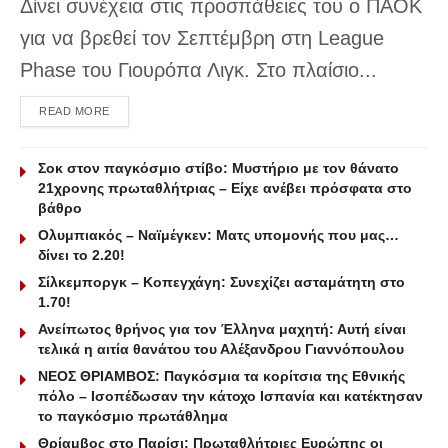
Δίνει συνέχεια στις προσπάθειες του ο ΠΑΟΚ
για να βρεθεί τον Σεπτέμβρη στη League
Phase του Γιουρόπα Λιγκ. Στο πλαίσιο...
DETAILS
READ MORE
Σοκ στον παγκόσμιο στίβο: Μυστήριο με τον θάνατο
21χρονης πρωταθλήτριας – Είχε ανέβει πρόσφατα στο
βάθρο
Ολυμπιακός – Ναϊμέγκεν: Ματς υπομονής που μας…
δίνει το 2.20!
Σίλκεμποργκ – Κοπεγχάγη: Συνεχίζει ασταμάτητη στο
1.70!
Ανείπωτος θρήνος για τον Έλληνα μαχητή: Αυτή είναι
τελικά η αιτία θανάτου του Αλέξανδρου Γιαννόπουλου
ΝΕΟΣ ΘΡΙΑΜΒΟΣ: Παγκόσμια τα κορίτσια της Εθνικής
πόλο – Ισοπέδωσαν την κάτοχο Ισπανία και κατέκτησαν
το παγκόσμιο πρωτάθλημα
Θρίαμβος στο Παρίσι: Πρωταθλήτριες Ευρώπης οι