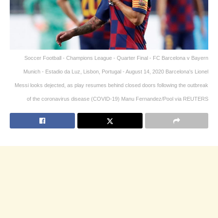
Soccer Football - Champions League - Quarter Final - FC Barcelona v Bayern
Munich - Estadio da Luz, Lisbon, Portugal - August 14, 2020 Barcelona's Lionel
Messi looks dejected, as play resumes behind closed doors following the outbreak
of the coronavirus disease (COVID-19) Manu Fernandez/Pool via REUTERS