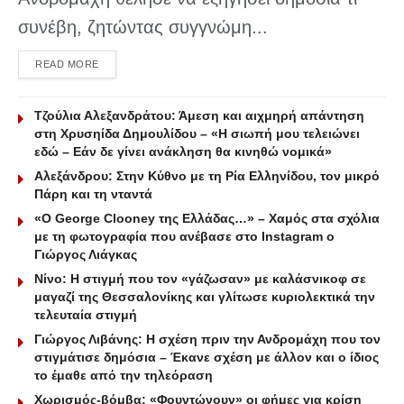
συνέβη, ζητώντας συγγνώμη...
DETAILS
READ MORE
Τζούλια Αλεξανδράτου: Άμεση και αιχμηρή απάντηση
στη Χρυσηίδα Δημουλίδου – «Η σιωπή μου τελειώνει
εδώ – Εάν δε γίνει ανάκληση θα κινηθώ νομικά»
Αλεξάνδρου: Στην Κύθνο με τη Ρία Ελληνίδου, τον μικρό
Πάρη και τη νταντά
«Ο George Clooney της Ελλάδας…» – Χαμός στα σχόλια
με τη φωτογραφία που ανέβασε στο Instagram ο
Γιώργος Λιάγκας
Νίνο: Η στιγμή που τον «γάζωσαν» με καλάσνικοφ σε
μαγαζί της Θεσσαλονίκης και γλίτωσε κυριολεκτικά την
τελευταία στιγμή
Γιώργος Λιβάνης: Η σχέση πριν την Ανδρομάχη που τον
στιγμάτισε δημόσια – Έκανε σχέση με άλλον και ο ίδιος
το έμαθε από την τηλεόραση
Χωρισμός-βόμβα: «Φουντώνουν» οι φήμες για κρίση