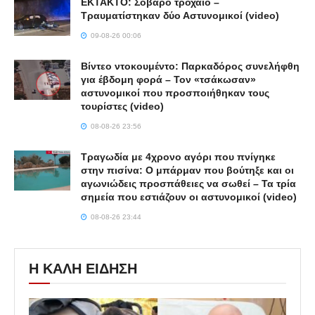
ΕΚΤΑΚΤΟ: Σοβαρό τροχαίο –
Τραυματίστηκαν δύο Αστυνομικοί (video)
09-08-26 00:06
Βίντεο ντοκουμέντο: Παρκαδόρος συνελήφθη
για έβδομη φορά – Τον «τσάκωσαν»
αστυνομικοί που προσποιήθηκαν τους
τουρίστες (video)
08-08-26 23:56
Τραγωδία με 4χρονο αγόρι που πνίγηκε
στην πισίνα: O μπάρμαν που βούτηξε και οι
αγωνιώδεις προσπάθειες να σωθεί – Τα τρία
σημεία που εστιάζουν οι αστυνομικοί (video)
08-08-26 23:44
Η ΚΑΛΗ ΕΙΔΗΣΗ