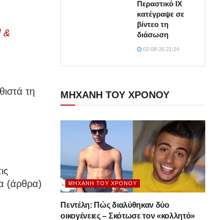
Περαστικό ΙΧ
κατέγραψε σε
βίντεο τη
 &
διάσωση
02-08-26 21:24
θιστά τη
ΜΗΧΑΝΗ ΤΟΥ ΧΡΟΝΟΥ
ις
α (άρθρα)
ΜΗΧΑΝΉ ΤΟΥ ΧΡΌΝΟΥ
Πεντέλη: Πώς διαλύθηκαν δύο
οικογένειες – Σκότωσε τον «κολλητό»