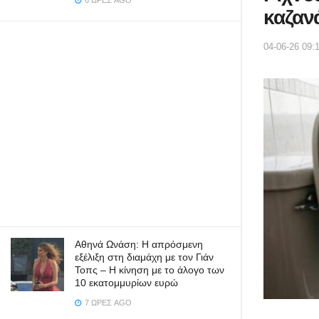
6 ΏΡΕΣ AGO
καζαν
04-06-26 09:
Αθηνά Ωνάση: Η απρόσμενη
εξέλιξη στη διαμάχη με τον Γιάν
Τοπς – Η κίνηση με το άλογο των
10 εκατομμυρίων ευρώ
7 ΏΡΕΣ AGO