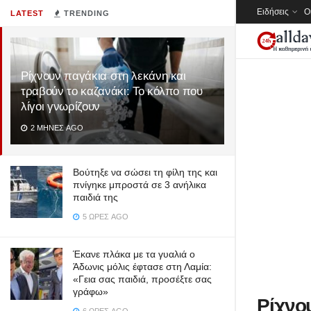
Ειδήσεις
Ο
LATEST
TRENDING
Ρίχνουν παγάκια στη λεκάνη και
τραβούν το καζανάκι: Το κόλπο που
λίγοι γνωρίζουν
2 ΜΉΝΕΣ AGO
Βούτηξε να σώσει τη φίλη της και
πνίγηκε μπροστά σε 3 ανήλικα
παιδιά της
5 ΏΡΕΣ AGO
Έκανε πλάκα με τα γυαλιά ο
Άδωνις μόλις έφτασε στη Λαμία:
«Γεια σας παιδιά, προσέξτε σας
γράφω»
Ρίχνο