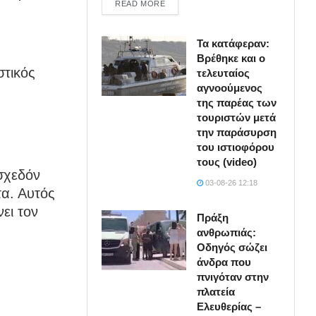
DETAILS
READ MORE
Τα κατάφεραν:
Βρέθηκε και ο
στικός
τελευταίος
αγνοούμενος
της παρέας των
τουριστών μετά
την παράσυρση
του ιστιοφόρου
τους (video)
 σχεδόν
03-08-26 12:18
τα. Αυτός
νει τον
Πράξη
ανθρωπιάς:
Οδηγός σώζει
άνδρα που
πνιγόταν στην
πλατεία
Ελευθερίας –