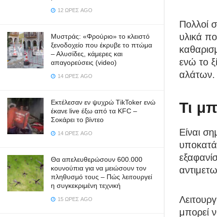
12 ΏΡΕΣ AGO
Πολλοί σ
υλικά πο
Μυστράς: «Φρούριο» το κλειστό
ξενοδοχείο που έκρυβε το πτώμα
καθαρισ
– Αλυσίδες, κάμερες και
ενώ το 
απαγορεύσεις (video)
αλάτων.
14 ΏΡΕΣ AGO
Εκτέλεσαν εν ψυχρώ ΤikToker ενώ
Τι μπ
έκανε live έξω από τα KFC –
Σοκάρει το βίντεο
Είναι ση
14 ΏΡΕΣ AGO
υποκατάσ
εξαφανίσ
Θα απελευθερώσουν 600.000
κουνούπια για να μειώσουν τον
αντιμετ
πληθυσμό τους – Πώς λειτουργεί
η συγκεκριμένη τεχνική
Λειτουργ
15 ΏΡΕΣ AGO
μπορεί 