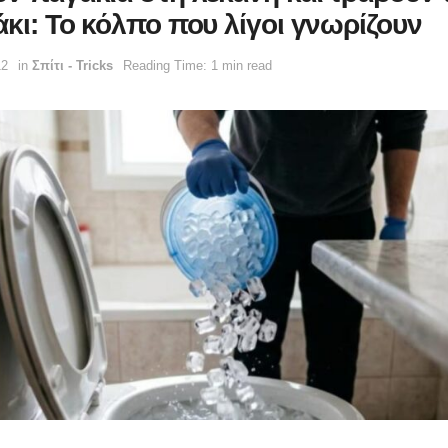
άκι: Το κόλπο που λίγοι γνωρίζουν
12
in
Σπίτι - Tricks
Reading Time: 1 min read