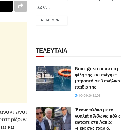
των...
DETAILS
READ MORE
ΤΕΛΕΥΤΑΙΑ
Βούτηξε να σώσει τη
φίλη της και πνίγηκε
μπροστά σε 3 ανήλικα
παιδιά της
05-08-26 22:09
Έκανε πλάκα με τα
νάκι είναι
γυαλιά ο Άδωνις μόλις
οστηρίζουν
έφτασε στη Λαμία:
πο και
«Γεια σας παιδιά,