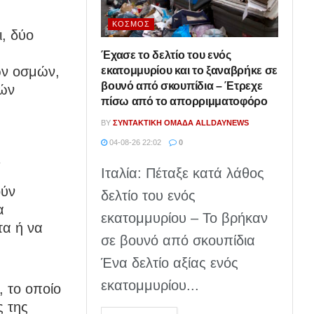
ΚΌΣΜΟΣ
ι, δύο
Έχασε το δελτίο του ενός
ων οσμών,
εκατομμυρίου και το ξαναβρήκε σε
βουνό από σκουπίδια – Έτρεχε
ιών
πίσω από το απορριμματοφόρο
BY
ΣΥΝΤΑΚΤΙΚΉ ΟΜΆΔΑ ALLDAYNEWS
04-08-26 22:02
0
ι
Ιταλία: Πέταξε κατά λάθος
ούν
δελτίο του ενός
α
εκατομμυρίου – Το βρήκαν
τα ή να
σε βουνό από σκουπίδια
Ένα δελτίο αξίας ενός
εκατομμυρίου...
 το οποίο
ς της