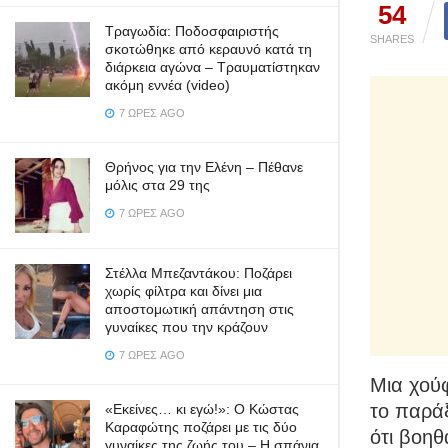
54
Τραγωδία: Ποδοσφαιριστής
SHARES
σκοτώθηκε από κεραυνό κατά τη
διάρκεια αγώνα – Τραυματίστηκαν
ακόμη εννέα (video)
7 ΏΡΕΣ AGO
Θρήνος για την Ελένη – Πέθανε
μόλις στα 29 της
7 ΏΡΕΣ AGO
Στέλλα Μπεζαντάκου: Ποζάρει
χωρίς φίλτρα και δίνει μια
αποστομωτική απάντηση στις
γυναίκες που την κράζουν
7 ΏΡΕΣ AGO
Μια χούφ
το παράξ
«Εκείνες… κι εγώ!»: Ο Κώστας
Καραφώτης ποζάρει με τις δύο
ότι βοηθ
γυναίκες της ζωής του – Η σπάνια