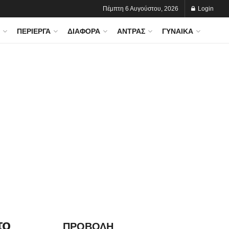
Πέμπτη 6 Αυγούστου, 2026
Login
ΠΕΡΊΕΡΓΑ
ΔΙΆΦΟΡΑ
ΆΝΤΡΑΣ
ΓΥΝΑΊΚΑ
το
ΠΡΟΒΟΛΗ