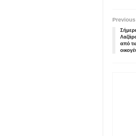
Previous
Σήμερα
Λαζάρ
από τι
οικογέ