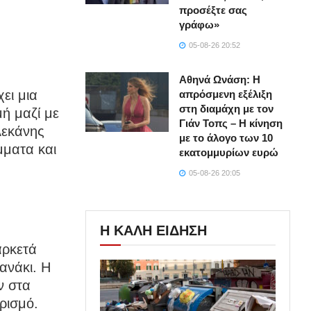
προσέξτε σας
γράφω»
05-08-26 20:52
Αθηνά Ωνάση: Η
ει μια
απρόσμενη εξέλιξη
στη διαμάχη με τον
ή μαζί με
Γιάν Τοπς – Η κίνηση
λεκάνης
με το άλογο των 10
μματα και
εκατομμυρίων ευρώ
05-08-26 20:05
Η ΚΑΛΗ ΕΙΔΗΣΗ
αρκετά
ανάκι. Η
ν στα
ρισμό.