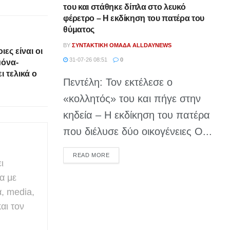
του και στάθηκε δίπλα στο λευκό
φέρετρο – Η εκδίκηση του πατέρα του
θύματος
BY
ΣΥΝΤΑΚΤΙΚΉ ΟΜΆΔΑ ALLDAYNEWS
ες είναι οι
31-07-26 08:51
0
μόνα-
ι τελικά ο
Πεντέλη: Τον εκτέλεσε ο
«κολλητός» του και πήγε στην
κηδεία – Η εκδίκηση του πατέρα
που διέλυσε δύο οικογένειες Ο...
DETAILS
READ MORE
ι
α με
α, media,
αι τον