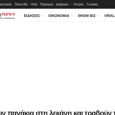
ικονομία
Show Biz
Viral
Περίεργα
Διάφορα
Άντρας
Γυναίκα
ΕΙΔΉΣΕΙΣ
ΟΙΚΟΝΟΜΊΑ
SHOW BIZ
VIRAL
υν παγάκια στη λεκάνη και τραβούν 