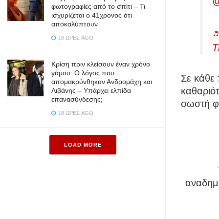
@
φωτογραφίες από το σπίτι – Τι
ισχυρίζεται ο 41χρονος ότι
αποκαλύπτουν
♬
16 ΏΡΕΣ AGO
T
Κρίση πριν κλείσουν έναν χρόνο
γάμου: Ο λόγος που
Σε κάθε 
απομακρύνθηκαν Ανδρομάχη και
καθαριότ
Λιβάνης – Υπάρχει ελπίδα
επανασύνδεσης;
σωστή φ
18 ΏΡΕΣ AGO
LOAD MORE
αναδημο