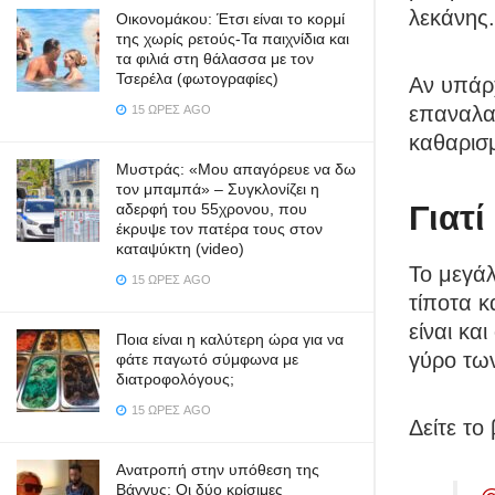
λεκάνης.
Οικονομάκου: Έτσι είναι το κορμί
της χωρίς ρετούς-Τα παιχνίδια και
τα φιλιά στη θάλασσα με τον
Τσερέλα (φωτογραφίες)
Αν υπάρ
επαναλα
15 ΏΡΕΣ AGO
καθαρισ
Μυστράς: «Μου απαγόρευε να δω
τον μπαμπά» – Συγκλονίζει η
Γιατί
αδερφή του 55χρονου, που
έκρυψε τον πατέρα τους στον
καταψύκτη (video)
Το μεγάλ
15 ΏΡΕΣ AGO
τίποτα κ
είναι κα
Ποια είναι η καλύτερη ώρα για να
γύρο των
φάτε παγωτό σύμφωνα με
διατροφολόγους;
15 ΏΡΕΣ AGO
Δείτε το 
Ανατροπή στην υπόθεση της
Βάγγυς: Οι δύο κρίσιμες