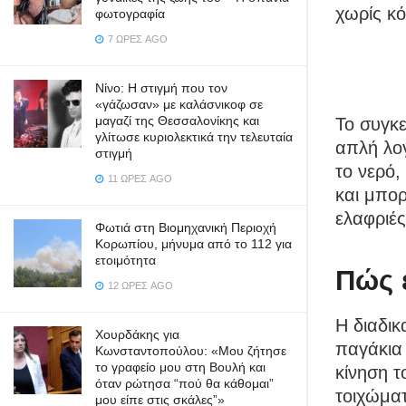
χωρίς κό
φωτογραφία
7 ΏΡΕΣ AGO
Νίνο: Η στιγμή που τον
«γάζωσαν» με καλάσνικοφ σε
μαγαζί της Θεσσαλονίκης και
Το συγκε
γλίτωσε κυριολεκτικά την τελευταία
απλή λογ
στιγμή
το νερό,
11 ΏΡΕΣ AGO
και μπορ
ελαφριέ
Φωτιά στη Βιομηχανική Περιοχή
Κορωπίου, μήνυμα από το 112 για
ετοιμότητα
Πώς 
12 ΏΡΕΣ AGO
Η διαδικ
Χουρδάκης για
παγάκια 
Κωνσταντοπούλου: «Μου ζήτησε
το γραφείο μου στη Βουλή και
κίνηση τ
όταν ρώτησα “πού θα κάθομαι”
τοιχώμα
μου είπε στις σκάλες”»