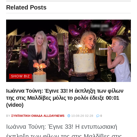
Related
Posts
SHOW BIZ
Ιωάννα Τούνη: Έγινε 33! Η έκπληξη των φίλων
της στις Μαλδίβες μόλις το ρολόι έδειξε 00:01
(video)
BY
ΣΥΝΤΑΚΤΙΚΉ ΟΜΆΔΑ ALLDAYNEWS
10-08-26 02:28
0
Ιωάννα Τούνη: Έγινε 33! Η εντυπωσιακή
έκπληξη των φίλων της στις Μαλδίβες στις