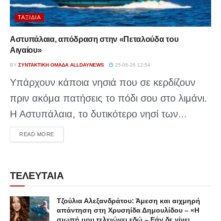
ΤΑΞΊΔΙΑ
Αστυπάλαια, απόδραση στην «Πεταλούδα του
Αιγαίου»
BY
ΣΥΝΤΑΚΤΙΚΉ ΟΜΆΔΑ ALLDAYNEWS
25-06-26 12:54
Υπάρχουν κάποια νησιά που σε κερδίζουν
πριν ακόμα πατήσεις το πόδι σου στο λιμάνι.
Η Αστυπάλαια, το δυτικότερο νησί των...
DETAILS
READ MORE
ΤΕΛΕΥΤΑΙΑ
Τζούλια Αλεξανδράτου: Άμεση και αιχμηρή
απάντηση στη Χρυσηίδα Δημουλίδου – «Η
σιωπή μου τελειώνει εδώ – Εάν δε γίνει