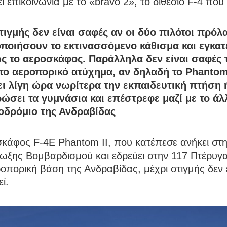
ει επικοινωνία με το «bravo 2», το διθέσιο F-4 που
τιγμής δεν είναι σαφές αν οι δύο πιλότοι πρόλ
ποιήσουν το εκτινασσόμενο κάθισμα και εγκατ
ς το αεροσκάφος. Παράλληλα δεν είναι σαφές 
το αεροπορικό ατύχημα, αν δηλαδή το Phantom
ει λίγη ώρα νωρίτερα την εκπαιδευτική πτήση ή
ώσει τα γυμνάσια και επέστρεφε μαζί με το άλ
οδρόμιο της Ανδραβίδας
σκάφος F-4E Phantom II, που κατέπεσε ανήκει στ
ίωξης Βομβαρδισμού και εδρεύει στην 117 Πτέρυ
οπορική βάση της Ανδραβίδας, μέχρι στιγμής δεν 
ί.