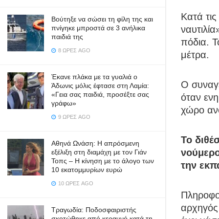
Κατά τις
Βούτηξε να σώσει τη φίλη της και
ναυτιλία
πνίγηκε μπροστά σε 3 ανήλικα
παιδιά της
πόδια. Τ
8 ΏΡΕΣ AGO
μέτρα.
Έκανε πλάκα με τα γυαλιά ο
Ο συναγε
Άδωνις μόλις έφτασε στη Λαμία:
«Γεια σας παιδιά, προσέξτε σας
όταν εν
γράφω»
χώρο αν
9 ΏΡΕΣ AGO
Το διθέ
Αθηνά Ωνάση: Η απρόσμενη
νούμερο
εξέλιξη στη διαμάχη με τον Γιάν
Τοπς – Η κίνηση με το άλογο των
την εκπ
10 εκατομμυρίων ευρώ
10 ΏΡΕΣ AGO
Πληροφο
αρχηγός
Τραγωδία: Ποδοσφαιριστής
σκοτώθηκε από κεραυνό κατά τη