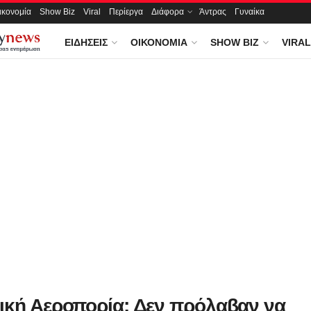
ικονομία
Show Biz
Viral
Περίεργα
Διάφορα
Άντρας
Γυναίκα
ΕΙΔΉΣΕΙΣ
ΟΙΚΟΝΟΜΊΑ
SHOW BIZ
VIRAL
ική Αεροπορία: Δεν πρόλαβαν να