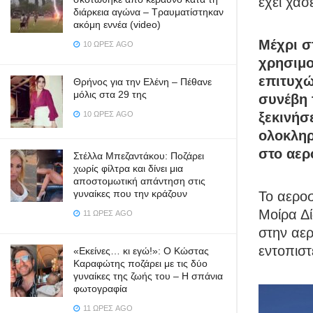
έχει χάσ
διάρκεια αγώνα – Τραυματίστηκαν
ακόμη εννέα (video)
Μέχρι σ
10 ΏΡΕΣ AGO
χρησιμο
επιτυχώ
Θρήνος για την Ελένη – Πέθανε
μόλις στα 29 της
συνέβη 
ξεκινήσ
10 ΏΡΕΣ AGO
ολοκληρ
στο αερ
Στέλλα Μπεζαντάκου: Ποζάρει
χωρίς φίλτρα και δίνει μια
αποστομωτική απάντηση στις
γυναίκες που την κράζουν
Το αερο
Μοίρα Δ
11 ΏΡΕΣ AGO
στην αερ
εντοπιστε
«Εκείνες… κι εγώ!»: Ο Κώστας
Καραφώτης ποζάρει με τις δύο
γυναίκες της ζωής του – Η σπάνια
φωτογραφία
11 ΏΡΕΣ AGO