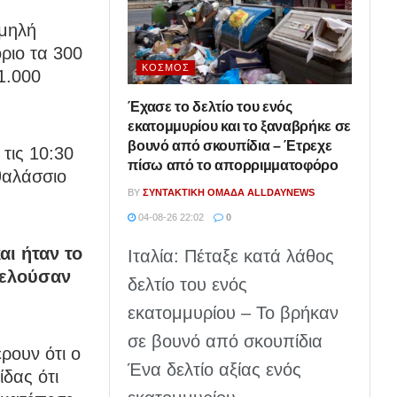
αμηλή
ριο τα 300
ΚΌΣΜΟΣ
1.000
Έχασε το δελτίο του ενός
εκατομμυρίου και το ξαναβρήκε σε
βουνό από σκουπίδια – Έτρεχε
τις 10:30
πίσω από το απορριμματοφόρο
θαλάσσιο
BY
ΣΥΝΤΑΚΤΙΚΉ ΟΜΆΔΑ ALLDAYNEWS
04-08-26 22:02
0
αι ήταν το
Ιταλία: Πέταξε κατά λάθος
τελούσαν
δελτίο του ενός
εκατομμυρίου – Το βρήκαν
σε βουνό από σκουπίδια
ρουν ότι ο
Ένα δελτίο αξίας ενός
δας ότι