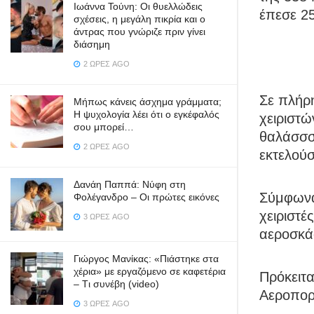
Ιωάννα Τούνη: Οι θυελλώδεις
έπεσε 2
σχέσεις, η μεγάλη πικρία και ο
άντρας που γνώριζε πριν γίνει
διάσημη
2 ΏΡΕΣ AGO
Σε πλήρη
Μήπως κάνεις άσχημα γράμματα;
Η ψυχολογία λέει ότι ο εγκέφαλός
χειριστώ
σου μπορεί…
θαλάσσσ
2 ΏΡΕΣ AGO
εκτελούσ
Δανάη Παππά: Νύφη στη
Σύμφωνα 
Φολέγανδρο – Οι πρώτες εικόνες
χειριστέ
3 ΏΡΕΣ AGO
αεροσκά
Γιώργος Μανίκας: «Πιάστηκε στα
χέρια» με εργαζόμενο σε καφετέρια
Πρόκειτα
– Tι συνέβη (video)
Αεροπορί
3 ΏΡΕΣ AGO