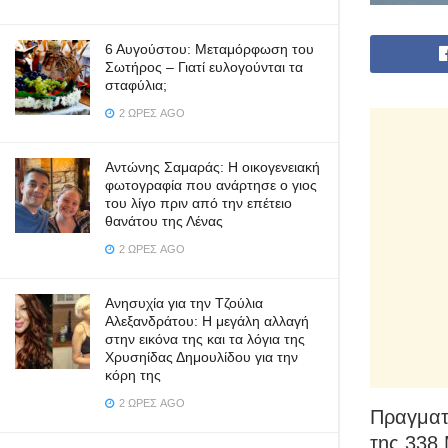
6 Αυγούστου: Μεταμόρφωση του
Σωτήρος – Γιατί ευλογούνται τα
σταφύλια;
2 ΏΡΕΣ AGO
Αντώνης Σαμαράς: Η οικογενειακή
φωτογραφία που ανάρτησε ο γιος
του λίγο πριν από την επέτειο
θανάτου της Λένας
2 ΏΡΕΣ AGO
Ανησυχία για την Τζούλια
Αλεξανδράτου: Η μεγάλη αλλαγή
στην εικόνα της και τα λόγια της
Χρυσηίδας Δημουλίδου για την
κόρη της
2 ΏΡΕΣ AGO
Πραγματ
της 338 