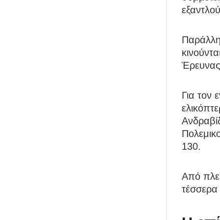
εξαντλού
Παράλλη
κινούντα
Έρευνας
Για τον 
ελικόπτε
Ανδραβίδ
Πολεμικο
130.
Από πλευ
τέσσερα 