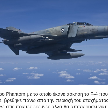
ρο Phantom με το οποίο έκανε άσκηση το F-4 που
ε, βρέθηκε πάνω από την περιοχή του ατυχήματος
χε στις πρώτες έρευνες αλλά θα αποχωρήσει γιατί