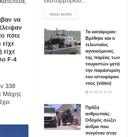
εκατομμυρίου...
 κατέπεσε.
DETAILS
READ MORE
αβαν να
έλειψαν
Τα κατάφεραν:
το πότε
Βρέθηκε και ο
 είχε
τελευταίος
 είχε
αγνοούμενος
της παρέας των
λο F-4
τουριστών μετά
την παράσυρση
του ιστιοφόρου
τους (video)
ην 338
03-08-26 12:18
γα Μάχης
έχει
Πράξη
ανθρωπιάς:
Οδηγός σώζει
άνδρα που
πνιγόταν στην