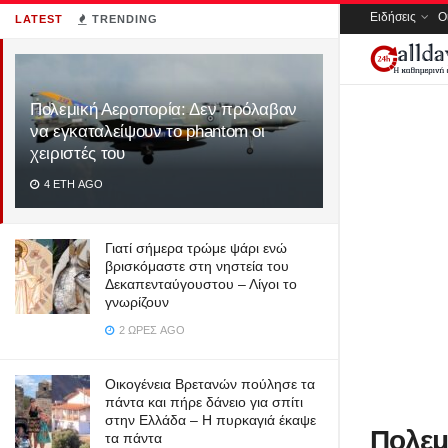
Ειδήσεις
Ο
LATEST
TRENDING
Πολεμική Αεροπορία: Δεν πρόλαβαν
να εγκαταλείψουν το phantom οι
χειριστές του
4 ΈΤΗ AGO
Γιατί σήμερα τρώμε ψάρι ενώ
βρισκόμαστε στη νηστεία του
Δεκαπενταύγουστου – Λίγοι το
γνωρίζουν
2 ΏΡΕΣ AGO
Οικογένεια Βρετανών πούλησε τα
πάντα και πήρε δάνειο για σπίτι
στην Ελλάδα – Η πυρκαγιά έκαψε
Πολεμ
τα πάντα