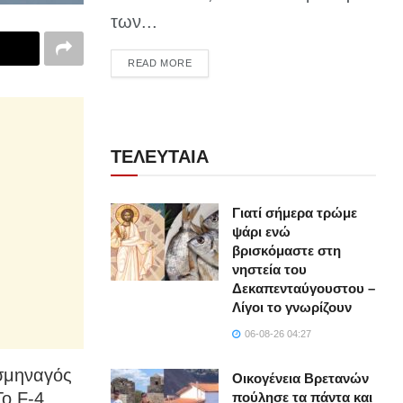
των...
DETAILS
READ MORE
ΤΕΛΕΥΤΑΙΑ
Γιατί σήμερα τρώμε
ψάρι ενώ
βρισκόμαστε στη
νηστεία του
Δεκαπενταύγουστου –
Λίγοι το γνωρίζουν
06-08-26 04:27
σμηναγός
Οικογένεια Βρετανών
Το F-4
πούλησε τα πάντα και