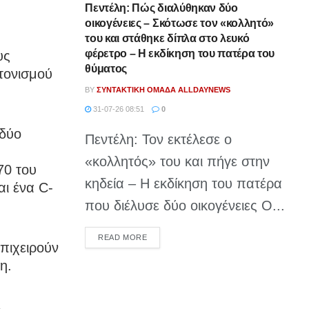
Πεντέλη: Πώς διαλύθηκαν δύο
οικογένειες – Σκότωσε τον «κολλητό»
του και στάθηκε δίπλα στο λευκό
φέρετρο – Η εκδίκηση του πατέρα του
υς
θύματος
τονισμού
BY
ΣΥΝΤΑΚΤΙΚΉ ΟΜΆΔΑ ALLDAYNEWS
31-07-26 08:51
0
 δύο
Πεντέλη: Τον εκτέλεσε ο
«κολλητός» του και πήγε στην
70 του
κηδεία – Η εκδίκηση του πατέρα
αι ένα C-
που διέλυσε δύο οικογένειες Ο...
DETAILS
READ MORE
επιχειρούν
η.