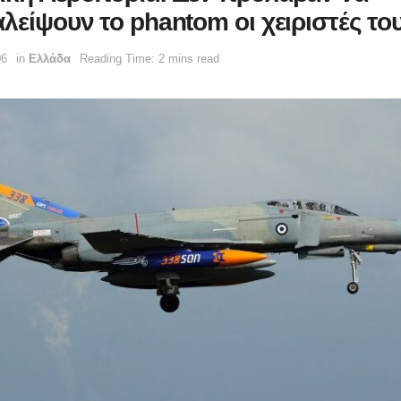
λείψουν το phantom οι χειριστές το
06
in
Ελλάδα
Reading Time: 2 mins read