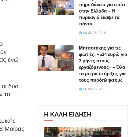
πήρε δάνειο για σπίτι
στην Ελλάδα – Η
πυρκαγιά έκαψε τα
πάντα
06-08-26 04:19
ο
Μητσοτάκης για τις
τον
φωτιές: «534 ευρώ για
ρας ενώ
3 μήνες στους
εργαζόμενους» – Όλα
τα μέτρα στήριξης για
τους πυρόπληκτους
 οι δύο
06-08-26 04:11
ν το
Η ΚΑΛΗ ΕΙΔΗΣΗ
εμικής
38 Μοίρας