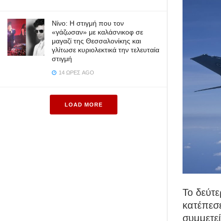
Νίνο: Η στιγμή που τον
«γάζωσαν» με καλάσνικοφ σε
μαγαζί της Θεσσαλονίκης και
γλίτωσε κυριολεκτικά την τελευταία
στιγμή
14 ΏΡΕΣ AGO
LOAD MORE
Το δεύτε
κατέπεσ
συμμετεί