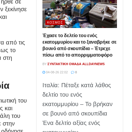
 ήρθε σε
ν ξεκίνησε
και
ΚΌΣΜΟΣ
Έχασε το δελτίο του ενός
σα από τις
εκατομμυρίου και το ξαναβρήκε σε
βουνό από σκουπίδια – Έτρεχε
έως το
πίσω από το απορριμματοφόρο
ά στη
BY
ΣΥΝΤΑΚΤΙΚΉ ΟΜΆΔΑ ALLDAYNEWS
04-08-26 22:02
0
ρία
Ιταλία: Πέταξε κατά λάθος
δελτίο του ενός
ιωτική του
εκατομμυρίου – Το βρήκαν
ς και
σε βουνό από σκουπίδια
γάλη του
Ένα δελτίο αξίας ενός
ε στην
ν οδήγησε