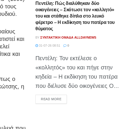
Πεντέλη: Πώς διαλύθηκαν δύο
ό τους
οικογένειες – Σκότωσε τον «κολλητό»
ουδιού.
του και στάθηκε δίπλα στο λευκό
φέρετρο – Η εκδίκηση του πατέρα του
θύματος
φαίους
τιστεί και
BY
ΣΥΝΤΑΚΤΙΚΉ ΟΜΆΔΑ ALLDAYNEWS
ελεί
31-07-26 08:51
0
τικα και
Πεντέλη: Τον εκτέλεσε ο
«κολλητός» του και πήγε στην
κηδεία – Η εκδίκηση του πατέρα
όπως ο
που διέλυσε δύο οικογένειες Ο...
κώτσης, η
DETAILS
READ MORE
ουλειά που