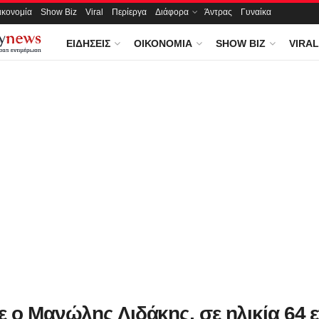
ικονομία
Show Biz
Viral
Περίεργα
Διάφορα
Άντρας
Γυναίκα
ΕΙΔΉΣΕΙΣ
ΟΙΚΟΝΟΜΊΑ
SHOW BIZ
VIRAL
ε ο Μανώλης Λιδάκης, σε ηλικία 64 