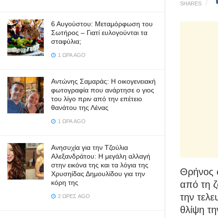
SHARES
6 Αυγούστου: Μεταμόρφωση του
Σωτήρος – Γιατί ευλογούνται τα
σταφύλια;
1 ΏΡΑ AGO
Αντώνης Σαμαράς: Η οικογενειακή
φωτογραφία που ανάρτησε ο γιος
του λίγο πριν από την επέτειο
θανάτου της Λένας
1 ΏΡΑ AGO
Ανησυχία για την Τζούλια
Αλεξανδράτου: Η μεγάλη αλλαγή
στην εικόνα της και τα λόγια της
Θρήνος 
Χρυσηίδας Δημουλίδου για την
κόρη της
από τη 
την τελε
2 ΏΡΕΣ AGO
θλίψη τη