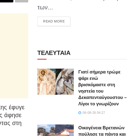
των...
DETAILS
READ MORE
ΤΕΛΕΥΤΑΙΑ
Γιατί σήμερα τρώμε
ψάρι ενώ
βρισκόμαστε στη
νηστεία του
Δεκαπενταύγουστου –
Λίγοι το γνωρίζουν
κης έφυγε
06-08-26 04:27
ής άφησε
ντας στη
Οικογένεια Βρετανών
πούλησε τα πάντα και