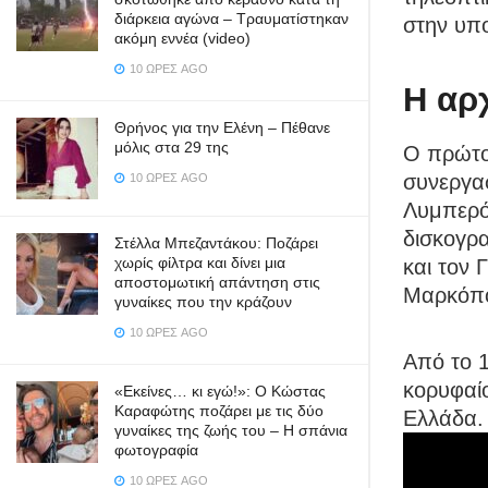
διάρκεια αγώνα – Τραυματίστηκαν
στην υπ
ακόμη εννέα (video)
10 ΏΡΕΣ AGO
Η αρ
Θρήνος για την Ελένη – Πέθανε
μόλις στα 29 της
Ο πρώτο
συνεργασ
10 ΏΡΕΣ AGO
Λυμπερόπ
δισκογρ
Στέλλα Μπεζαντάκου: Ποζάρει
χωρίς φίλτρα και δίνει μια
και τον 
αποστομωτική απάντηση στις
Μαρκόπο
γυναίκες που την κράζουν
10 ΏΡΕΣ AGO
Από το 1
κορυφαίο
«Εκείνες… κι εγώ!»: Ο Κώστας
Καραφώτης ποζάρει με τις δύο
Ελλάδα.
γυναίκες της ζωής του – Η σπάνια
φωτογραφία
10 ΏΡΕΣ AGO