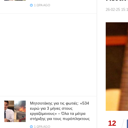
1 ΏΡΑ AGO
26-02-25 15:
Μητσοτάκης για τις φωτιές: «534
ευρώ για 3 μήνες στους
εργαζόμενους» – Όλα τα μέτρα
στήριξης για τους πυρόπληκτους
12
1 ΏΡΑ AGO