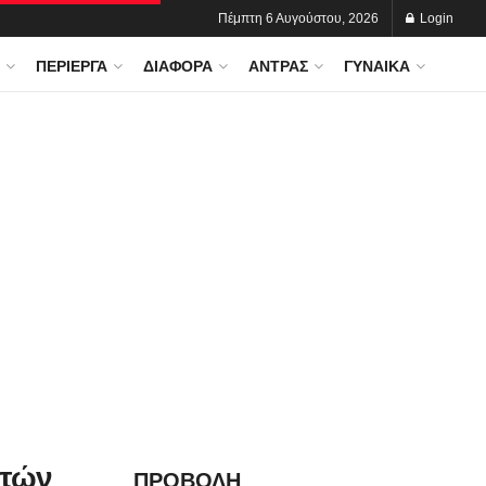
Πέμπτη 6 Αυγούστου, 2026
Login
ΠΕΡΊΕΡΓΑ
ΔΙΆΦΟΡΑ
ΆΝΤΡΑΣ
ΓΥΝΑΊΚΑ
ετών
ΠΡΟΒΟΛΗ