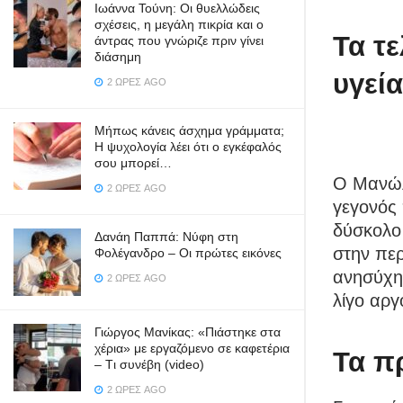
Ιωάννα Τούνη: Οι θυελλώδεις
σχέσεις, η μεγάλη πικρία και ο
Τα τ
άντρας που γνώριζε πριν γίνει
διάσημη
υγεί
2 ΏΡΕΣ AGO
Μήπως κάνεις άσχημα γράμματα;
Η ψυχολογία λέει ότι ο εγκέφαλός
σου μπορεί…
Ο Μανώλ
2 ΏΡΕΣ AGO
γεγονός 
δύσκολο 
Δανάη Παππά: Νύφη στη
στην περ
Φολέγανδρο – Οι πρώτες εικόνες
ανησύχη
2 ΏΡΕΣ AGO
λίγο αργ
Γιώργος Μανίκας: «Πιάστηκε στα
χέρια» με εργαζόμενο σε καφετέρια
Τα π
– Tι συνέβη (video)
2 ΏΡΕΣ AGO