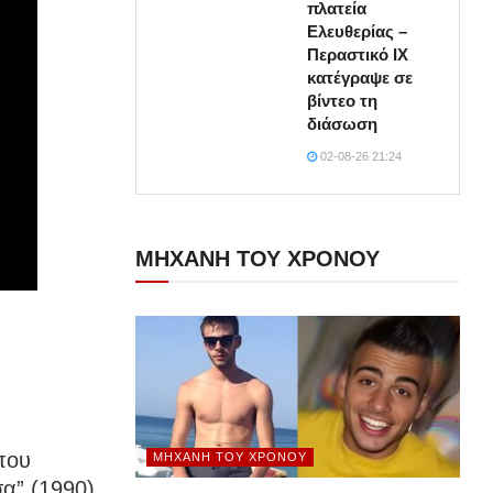
πλατεία
Ελευθερίας –
Περαστικό ΙΧ
κατέγραψε σε
βίντεο τη
διάσωση
02-08-26 21:24
ΜΗΧΑΝΗ ΤΟΥ ΧΡΟΝΟΥ
που
ΜΗΧΑΝΉ ΤΟΥ ΧΡΌΝΟΥ
α” (1990)