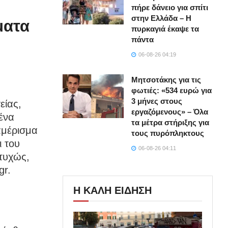
πήρε δάνειο για σπίτι
στην Ελλάδα – Η
ματα
πυρκαγιά έκαψε τα
πάντα
06-08-26 04:19
Μητσοτάκης για τις
φωτιές: «534 ευρώ για
3 μήνες στους
είας,
εργαζόμενους» – Όλα
ένα
τα μέτρα στήριξης για
αμέρισμα
τους πυρόπληκτους
ι του
06-08-26 04:11
τυχώς,
gr.
Η ΚΑΛΗ ΕΙΔΗΣΗ