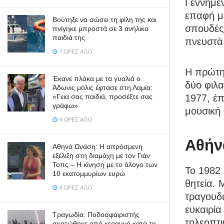
Γεννημέ
επαφή με
Βούτηξε να σώσει τη φίλη της και
σπουδές 
πνίγηκε μπροστά σε 3 ανήλικα
παιδιά της
πνευστά
7 ΏΡΕΣ AGO
Η πρώτη 
Έκανε πλάκα με τα γυαλιά ο
δύο φιλα
Άδωνις μόλις έφτασε στη Λαμία:
«Γεια σας παιδιά, προσέξτε σας
1977, έπ
γράφω»
μουσική 
9 ΏΡΕΣ AGO
Αθήν
Αθηνά Ωνάση: Η απρόσμενη
εξέλιξη στη διαμάχη με τον Γιάν
Τοπς – Η κίνηση με το άλογο των
Το 1982 
10 εκατομμυρίων ευρώ
θητεία. 
9 ΏΡΕΣ AGO
τραγουδι
ευκαιρία
Τραγωδία: Ποδοσφαιριστής
τηλεοπτι
σκοτώθηκε από κεραυνό κατά τη