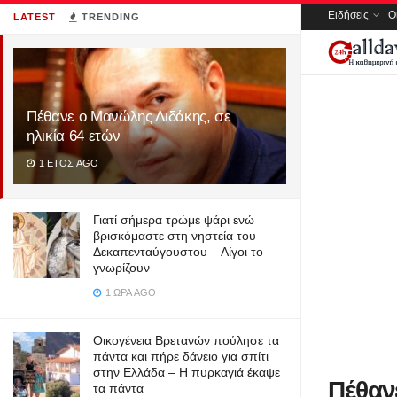
Ειδήσεις
Ο
LATEST
TRENDING
Πέθανε ο Μανώλης Λιδάκης, σε
ηλικία 64 ετών
1 ΈΤΟΣ AGO
Γιατί σήμερα τρώμε ψάρι ενώ
βρισκόμαστε στη νηστεία του
Δεκαπενταύγουστου – Λίγοι το
γνωρίζουν
1 ΏΡΑ AGO
Οικογένεια Βρετανών πούλησε τα
πάντα και πήρε δάνειο για σπίτι
στην Ελλάδα – Η πυρκαγιά έκαψε
Πέθαν
τα πάντα