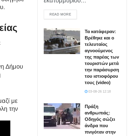
εκατομμυρίου...
υ.
DETAILS
READ MORE
είας
Τα κατάφεραν:
Βρέθηκε και ο
ε
τελευταίος
αγνοούμενος
της παρέας των
τουριστών μετά
νη Δήμου
την παράσυρση
η
του ιστιοφόρου
τους (video)
03-08-26 12:18
μαζί με
Πράξη
όλη την
ανθρωπιάς:
Οδηγός σώζει
άνδρα που
πνιγόταν στην