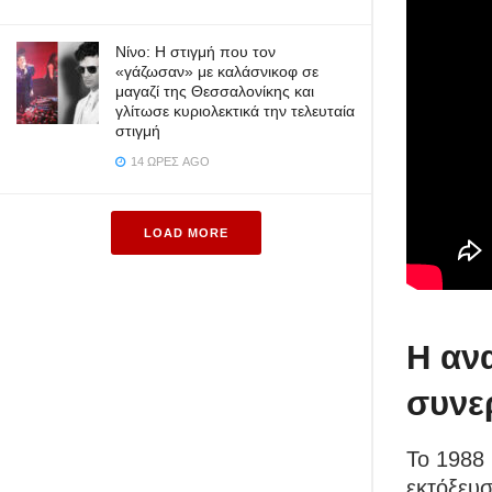
Νίνο: Η στιγμή που τον
«γάζωσαν» με καλάσνικοφ σε
μαγαζί της Θεσσαλονίκης και
γλίτωσε κυριολεκτικά την τελευταία
στιγμή
14 ΏΡΕΣ AGO
LOAD MORE
Η αν
συνε
Το 1988
εκτόξευσ