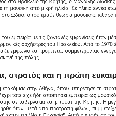
νος στο Ηράκλειο της Κρήτης, ο Μανώλης Λιδάκης
 τη μουσική από μικρή ηλικία. Σε ηλικία εννέα ετώ
στο Ωδείο, όπου έμαθε θεωρία μουσικής, κιθάρα 
.
του εμπειρία με τις ζωντανές εμφανίσεις ήταν μέ
ρμονικές ορχήστρες του Ηρακλείου. Από το 1970 
αιζε εμφώνιο και τρομπέτα, συμμετέχοντας ενεργ
σκηνή της πόλης.
α, στρατός και η πρώτη ευκαι
μετακόμισε στην Αθήνα, όπου υπηρέτησε τη στρατ
Μέχρι τότε είχε ήδη αποκτήσει εμπειρία ως μουσικό
στής σε ταβερνάκια και μπουάτ της Κρήτης. Η με
 ήρθε όταν, μετά από προτροπή φίλων, συμμετείχ
κή εκπομπή “Να η Ευκαιρία”. Αυτή η εμφάνιση το