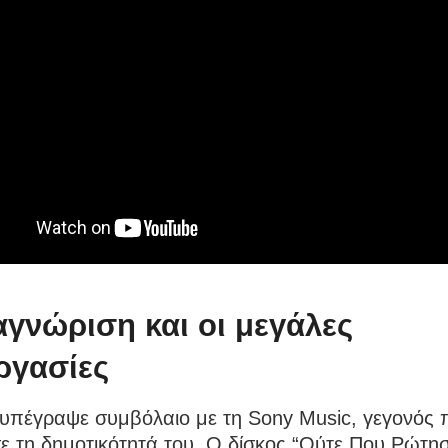
αγνώριση και οι μεγάλες
ργασίες
 υπέγραψε συμβόλαιο με τη Sony Music, γεγονός 
ε τη δημοτικότητά του. Ο δίσκος “Ούτε Που Ρώτησ