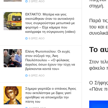
2 ΏΡΕΣ AGO
στιγμή.
ΕΚΤΑΚΤΟ: Μητέρα και γιος
σκοτώθηκαν όταν το αυτοκίνητό
Παρά τις
τους συγκρούστηκε μετωπικά με
του και 
φορτηγό – Είχε κάμερα που
κατέγραψε τη σύγκρουση (video)
συνολικά
6 ΏΡΕΣ AGO
Το α
Ελένη Φωτοπούλου: Οι ευχές
στον σύζυγό της, Άκη
Παυλόπουλου – «Ο φύλακας
Στον τελ
άγγελος όσων έχουν την τύχη να
φάκελο π
βρίσκονται κοντά του»
6 ΏΡΕΣ AGO
Ο Σήφης 
«Πάνε π
Σήμερα γιορτάζει ο σπάνιος Άγιος
που εκτελέστηκε με ξίφος γιατί
αρνήθηκε να αποκηρύξει την
πίστη του