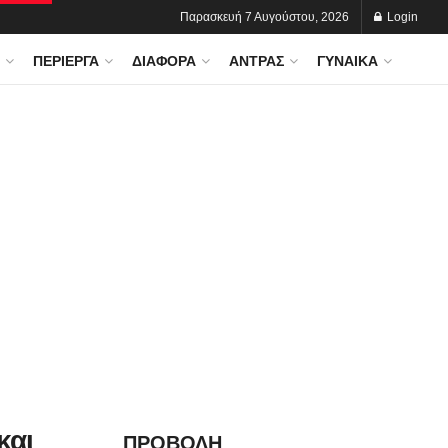
Παρασκευή 7 Αυγούστου, 2026
Login
ΠΕΡΊΕΡΓΑ
ΔΙΆΦΟΡΑ
ΆΝΤΡΑΣ
ΓΥΝΑΊΚΑ
και
ΠΡΟΒΟΛΗ