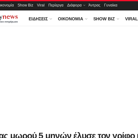
ικονομία
Show Biz
Viral
Περίεργα
Διάφορα
Άντρας
Γυναίκα
ΕΙΔΉΣΕΙΣ
ΟΙΚΟΝΟΜΊΑ
SHOW BIZ
VIRAL
ας μωρού 5 μηνών έλυσε τον γρίφο 