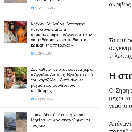
ακριβώς 
58 ΛΕΠΤΆ AGO
Ιωάννα Κουλούρη: Απόπειρα
αυτοκτονίας από τη
δημοσιογράφο – «Aναγκάστηκαν
Το επεισ
να με δέσουν χέρια-πόδια στο
κρεβάτι της πτέρυγας»
συγκινητ
1 ΏΡΑ AGO
τηλεπαιχ
Δεν κάθεται με σταυρωμένα χέρια
Η στ
ο Άγγελος Λάτσιος: Βγάζει το δικό
του χαρτζιλίκι – Αυτό είναι το
μαγαζί που δουλεύει ως
Ο Σήφης
σερβιτόρος
μέχρι το
2 ΏΡΕΣ AGO
γεμάτο α
Τραγωδία σήμερα στη χώρα –
Μητέρα και γιος σκοτώθηκαν σε
Απέναντί
τροχαίο
παιχνίδι