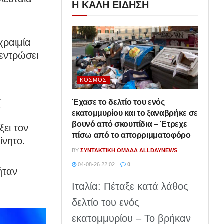
Η ΚΑΛΗ ΕΙΔΗΣΗ
χραιμία
κεντρώσει
ΚΌΣΜΟΣ
α
Έχασε το δελτίο του ενός
εκατομμυρίου και το ξαναβρήκε σε
βουνό από σκουπίδια – Έτρεχε
ξει τον
πίσω από το απορριμματοφόρο
ίνητο.
BY
ΣΥΝΤΑΚΤΙΚΉ ΟΜΆΔΑ ALLDAYNEWS
04-08-26 22:02
0
ήταν
Ιταλία: Πέταξε κατά λάθος
δελτίο του ενός
εκατομμυρίου – Το βρήκαν