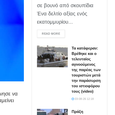
σε βουνό από σκουπίδια
Ένα δελτίο αξίας ενός
εκατομμυρίου...
DETAILS
READ MORE
Τα κατάφεραν:
Βρέθηκε και ο
τελευταίος
αγνοούμενος
της παρέας των
τουριστών μετά
την παράσυρση
του ιστιοφόρου
τους (video)
ίνησε να
03-08-26 12:18
μείνει
Πράξη