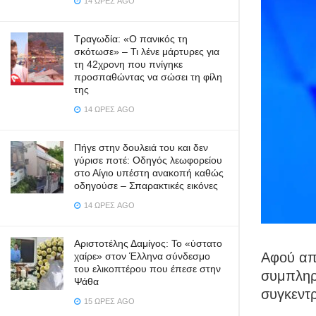
14 ΏΡΕΣ AGO
Τραγωδία: «Ο πανικός τη
σκότωσε» – Τι λένε μάρτυρες για
τη 42χρονη που πνίγηκε
προσπαθώντας να σώσει τη φίλη
της
14 ΏΡΕΣ AGO
Πήγε στην δουλειά του και δεν
γύρισε ποτέ: Οδηγός λεωφορείου
στο Αίγιο υπέστη ανακοπή καθώς
οδηγούσε – Σπαρακτικές εικόνες
14 ΏΡΕΣ AGO
Αριστοτέλης Δαμίγος: Το «ύστατο
Αφού απ
χαίρε» στον Έλληνα σύνδεσμο
του ελικοπτέρου που έπεσε στην
συμπληρ
Ψάθα
συγκεντρ
15 ΏΡΕΣ AGO