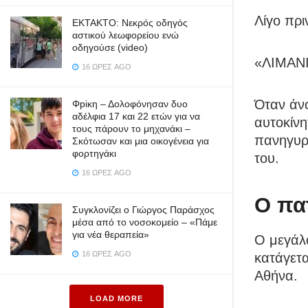
Λίγο πρ
ΕΚΤΑΚΤΟ: Νεκρός οδηγός
αστικού λεωφορείου ενώ
οδηγούσε (video)
«ΛΙΜΑΝΙ
16 ΏΡΕΣ AGO
Όταν άνο
Φpiκη – Δολοφόνησαν δυο
αδέλφια 17 και 22 ετών για να
αυτοκίνη
τους πάρουν το μηχανάκι –
πανηγυρι
Σκότωσαν και μια οικογένεια για
φορτηγάκι
του.
16 ΏΡΕΣ AGO
Ο πα
Συγκλονίζει ο Γιώργος Παράσχος
μέσα από το νοσοκομείο – «Πάμε
για νέα θεραπεία»
Ο μεγάλο
16 ΏΡΕΣ AGO
κατάγετα
Αθήνα.
LOAD MORE