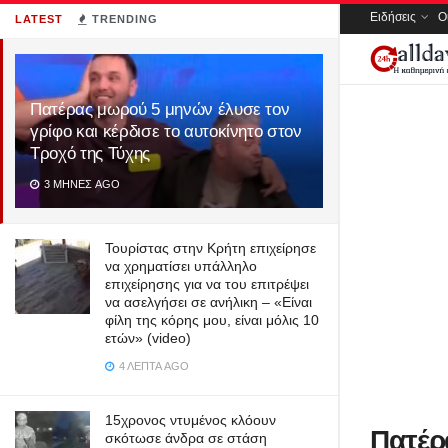
Ειδήσεις
Ο
LATEST
TRENDING
Πατέρας μωρού 5 μηνών έλυσε τον
γρίφο και κέρδισε το αυτοκίνητο στον
Τροχό της Τύχης
3 ΜΉΝΕΣ AGO
Τουρίστας στην Κρήτη επιχείρησε
να χρηματίσει υπάλληλο
επιχείρησης για να του επιτρέψει
να ασελγήσει σε ανήλικη – «Είναι
φίλη της κόρης μου, είναι μόλις 10
ετών» (video)
4 ΛΕΠΤΆ AGO
15χρονος ντυμένος κλόουν
Πατέρ
σκότωσε άνδρα σε στάση