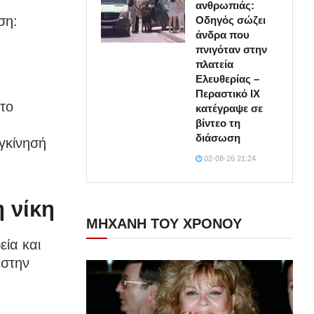
ανθρωπιάς:
ση:
Οδηγός σώζει
άνδρα που
πνιγόταν στην
πλατεία
Ελευθερίας –
Περαστικό ΙΧ
 το
κατέγραψε σε
βίντεο τη
διάσωση
υγκίνησή
02-08-26 21:24
 νίκη
ΜΗΧΑΝΗ ΤΟΥ ΧΡΟΝΟΥ
εία και
 στην