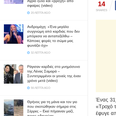
Άγριο ξύλο και «βροχή» από
14
σφαίρες (video)
SHARES
20 ΛΕΠΤΆ AGO
Ανδρομάχη: «Ένα μεγάλο
συγγνώμη από καρδιάς που δεν
μπόρεσα να ανταπεξέλθω –
Κάποιες φορές το σώμα μας
φωνάζει όχι»
32 ΛΕΠΤΆ AGO
Ράγισαν καρδιές στο μνημόσυνο
της Λένας Σαμαρά –
Συντετριμμένοι οι γονείς της έναν
χρόνο μετά (video)
56 ΛΕΠΤΆ AGO
Ένας 31
Θρήνος για τη μάνα και τον γιο
«Τροχό τ
που σκοτώθηκαν σήμερα στις
Σέρρες – Εκεί πήγαιναν μαζί,
έφυγε α
ποιος οδηγούσε