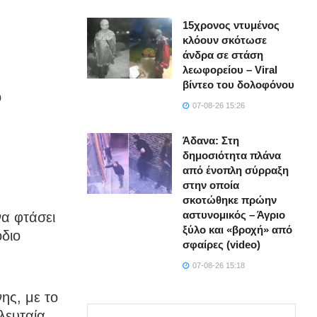
15χρονος ντυμένος
κλόουν σκότωσε
άνδρα σε στάση
λεωφορείου – Viral
βίντεο του δολοφόνου
ο
07-08-26 15:26
Άδανα: Στη
δημοσιότητα πλάνα
από ένοπλη σύρραξη
στην οποία
σκοτώθηκε πρώην
αστυνομικός – Άγριο
α φτάσει
ξύλο και «βροχή» από
όδιο
σφαίρες (video)
07-08-26 15:18
ης, με το
ελευταία