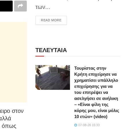
των...
DETAILS
READ MORE
ΤΕΛΕΥΤΑΙΑ
Τουρίστας στην
Κρήτη επιχείρησε να
χρηματίσει υπάλληλο
επιχείρησης για να
του επιτρέψει να
ασελγήσει σε ανήλικη
– «Είναι φίλη της
ειρο στον
κόρης μου, είναι μόλις
10 ετών» (video)
 αλλά
, όπως
07-08-26 15:33