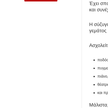
Έχει σπο
και συνέ
Η σύζυγ
γεμάτος 
Ασχολείτ
ποδόσ
πυγμα
πιάνο
θέατρ
και π
Μάλιστα,