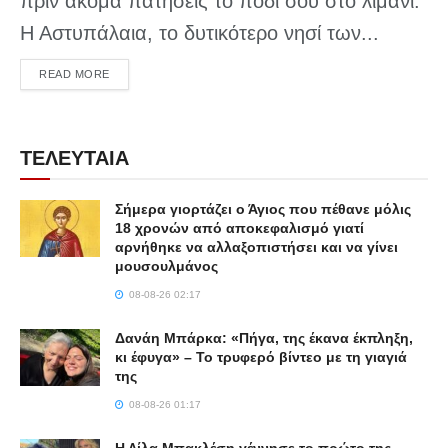
πριν ακόμα πατήσεις το πόδι σου στο λιμάνι.
Η Αστυπάλαια, το δυτικότερο νησί των...
DETAILS
READ MORE
ΤΕΛΕΥΤΑΙΑ
Σήμερα γιορτάζει ο Άγιος που πέθανε μόλις
18 χρονών από αποκεφαλισμό γιατί
αρνήθηκε να αλλαξοπιστήσει και να γίνει
μουσουλμάνος
08-08-26 02:17
Δανάη Μπάρκα: «Πήγα, της έκανα έκπληξη,
κι έφυγα» – Το τρυφερό βίντεο με τη γιαγιά
της
08-08-26 01:17
Η Λίλα Μπακλέση γέννησε το πρώτο της