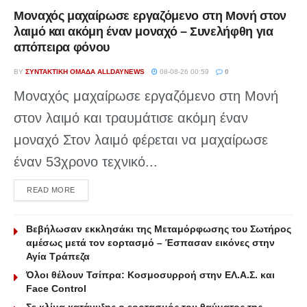
Μοναχός μαχαίρωσε εργαζόμενο στη Μονή στον
λαιμό και ακόμη έναν μοναχό – Συνελήφθη για
απόπειρα φόνου
BY
ΣΥΝΤΑΚΤΙΚΉ ΟΜΆΔΑ ALLDAYNEWS
08-08-26 00:59
0
Μοναχός μαχαίρωσε εργαζόμενο στη Μονή
στον λαιμό και τραυμάτισε ακόμη έναν
μοναχό Στον λαιμό φέρεται να μαχαίρωσε
έναν 53χρονο τεχνικό...
DETAILS
READ MORE
Βεβήλωσαν εκκλησάκι της Μεταμόρφωσης του Σωτήρος
αμέσως μετά τον εορτασμό – Έσπασαν εικόνες στην
Αγία Τράπεζα
Όλοι θέλουν Τσίπρα: Κοσμοσυρροή στην ΕΛ.Α.Σ. και
Face Control
Σε κλίμα κατάνυξης ο εορτασμός του θαύματος της