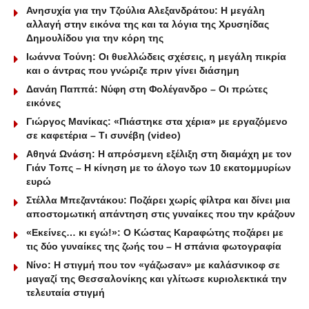
Ανησυχία για την Τζούλια Αλεξανδράτου: Η μεγάλη
αλλαγή στην εικόνα της και τα λόγια της Χρυσηίδας
Δημουλίδου για την κόρη της
Ιωάννα Τούνη: Οι θυελλώδεις σχέσεις, η μεγάλη πικρία
και ο άντρας που γνώριζε πριν γίνει διάσημη
Δανάη Παππά: Νύφη στη Φολέγανδρο – Οι πρώτες
εικόνες
Γιώργος Μανίκας: «Πιάστηκε στα χέρια» με εργαζόμενο
σε καφετέρια – Tι συνέβη (video)
Αθηνά Ωνάση: Η απρόσμενη εξέλιξη στη διαμάχη με τον
Γιάν Τοπς – Η κίνηση με το άλογο των 10 εκατομμυρίων
ευρώ
Στέλλα Μπεζαντάκου: Ποζάρει χωρίς φίλτρα και δίνει μια
αποστομωτική απάντηση στις γυναίκες που την κράζουν
«Εκείνες… κι εγώ!»: Ο Κώστας Καραφώτης ποζάρει με
τις δύο γυναίκες της ζωής του – Η σπάνια φωτογραφία
Νίνο: Η στιγμή που τον «γάζωσαν» με καλάσνικοφ σε
μαγαζί της Θεσσαλονίκης και γλίτωσε κυριολεκτικά την
τελευταία στιγμή