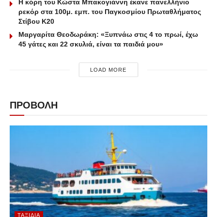
Η κόρη του Κώστα Μπακογιάννη έκανε πανελλήνιο
ρεκόρ στα 100μ. εμπ. του Παγκοσμίου Πρωταθλήματος
Στίβου Κ20
Μαργαρίτα Θεοδωράκη: «Ξυπνάω στις 4 το πρωί, έχω
45 γάτες και 22 σκυλιά, είναι τα παιδιά μου»
LOAD MORE
ΠΡΟΒΟΛΗ
ΤΑΞΊΔΙΑ