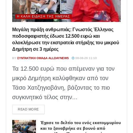
Η ΚΑΛΉ ΕΊΔΗΣΗ ΤΗΣ ΗΜΈΡΑΣ
Μεγάλη πράξη ανθρωπιάς: Γνωστός Έλληνας
ποδοσφαιριστής έδωσε 12.500 ευρώ και
ολοκλήρωσε την εκστρατεία στήριξης του μικρού
Δημήτρη σε 3 ημέρες
BY
ΣΥΝΤΑΚΤΙΚΉ ΟΜΆΔΑ ALLDAYNEWS
08-08-26 11:10
Τα 12.500 ευρώ που απέμεναν για τον
μικρό Δημήτρη καλύφθηκαν από τον
Τάσο Χατζηγιοβάνη, βάζοντας το πιο
συγκινητικό τέλος στην...
DETAILS
READ MORE
Έχασε το δελτίο του ενός εκατομμυρίου
και το ξαναβρήκε σε βουνό από