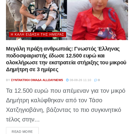
Η ΚΑΛΉ ΕΊΔΗΣΗ ΤΗΣ ΗΜΈΡΑΣ
Μεγάλη πράξη ανθρωπιάς: Γνωστός Έλληνας
ποδοσφαιριστής έδωσε 12.500 ευρώ και
ολοκλήρωσε την εκστρατεία στήριξης του μικρού
Δημήτρη σε 3 ημέρες
BY
ΣΥΝΤΑΚΤΙΚΉ ΟΜΆΔΑ ALLDAYNEWS
08-08-26 11:10
0
Τα 12.500 ευρώ που απέμεναν για τον μικρό
Δημήτρη καλύφθηκαν από τον Τάσο
Χατζηγιοβάνη, βάζοντας το πιο συγκινητικό
τέλος στην...
DETAILS
READ MORE