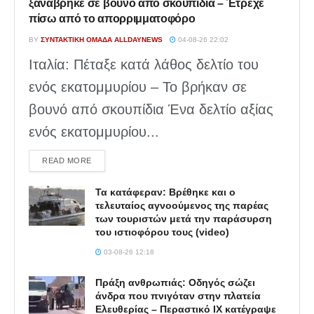
ξαναβρήκε σε βουνό από σκουπίδια – Έτρεχε
πίσω από το απορριμματοφόρο
BY
ΣΥΝΤΑΚΤΙΚΉ ΟΜΆΔΑ ALLDAYNEWS
04-08-26 22:02
Ιταλία: Πέταξε κατά λάθος δελτίο του
ενός εκατομμυρίου – Το βρήκαν σε
βουνό από σκουπίδια Ένα δελτίο αξίας
ενός εκατομμυρίου...
DETAILS
READ MORE
Τα κατάφεραν: Βρέθηκε και ο
τελευταίος αγνοούμενος της παρέας
των τουριστών μετά την παράσυρση
του ιστιοφόρου τους (video)
03-08-26 12:18
Πράξη ανθρωπιάς: Οδηγός σώζει
άνδρα που πνιγόταν στην πλατεία
Ελευθερίας – Περαστικό ΙΧ κατέγραψε