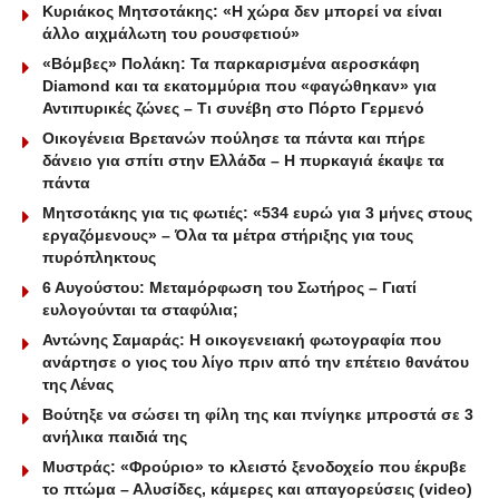
Κυριάκος Μητσοτάκης: «Η χώρα δεν μπορεί να είναι
άλλο αιχμάλωτη του ρουσφετιού»
«Βόμβες» Πολάκη: Τα παρκαρισμένα αεροσκάφη
Diamond και τα εκατομμύρια που «φαγώθηκαν» για
Αντιπυρικές ζώνες – Τι συνέβη στο Πόρτο Γερμενό
Οικογένεια Βρετανών πούλησε τα πάντα και πήρε
δάνειο για σπίτι στην Ελλάδα – Η πυρκαγιά έκαψε τα
πάντα
Μητσοτάκης για τις φωτιές: «534 ευρώ για 3 μήνες στους
εργαζόμενους» – Όλα τα μέτρα στήριξης για τους
πυρόπληκτους
6 Αυγούστου: Μεταμόρφωση του Σωτήρος – Γιατί
ευλογούνται τα σταφύλια;
Αντώνης Σαμαράς: Η οικογενειακή φωτογραφία που
ανάρτησε ο γιος του λίγο πριν από την επέτειο θανάτου
της Λένας
Βούτηξε να σώσει τη φίλη της και πνίγηκε μπροστά σε 3
ανήλικα παιδιά της
Μυστράς: «Φρούριο» το κλειστό ξενοδοχείο που έκρυβε
το πτώμα – Αλυσίδες, κάμερες και απαγορεύσεις (video)