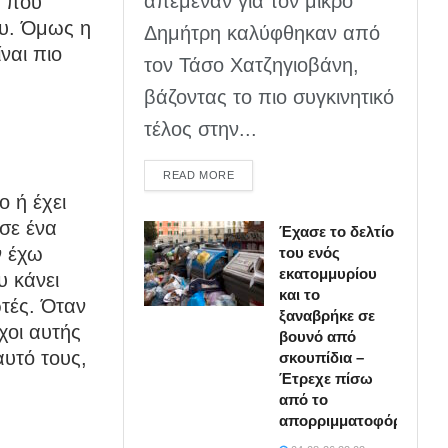
απέμεναν για τον μικρό
α που
ου. Όμως η
Δημήτρη καλύφθηκαν από
ίναι πιο
τον Τάσο Χατζηγιοβάνη,
βάζοντας το πιο συγκινητικό
τέλος στην...
DETAILS
READ MORE
 ή έχει
ησε ένα
Έχασε το δελτίο
ν έχω
του ενός
εκατομμυρίου
υ κάνει
και το
τές. Όταν
ξαναβρήκε σε
χοι αυτής
βουνό από
αυτό τους,
σκουπίδια –
Έτρεχε πίσω
από το
απορριμματοφόρο