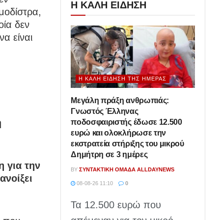
Η ΚΑΛΗ ΕΙΔΗΣΗ
μοδίστρα,
οία δεν
να είναι
Η ΚΑΛΉ ΕΊΔΗΣΗ ΤΗΣ ΗΜΈΡΑΣ
Μεγάλη πράξη ανθρωπιάς:
Γνωστός Έλληνας
η
ποδοσφαιριστής έδωσε 12.500
ευρώ και ολοκλήρωσε την
εκστρατεία στήριξης του μικρού
Δημήτρη σε 3 ημέρες
 για την
BY
ΣΥΝΤΑΚΤΙΚΉ ΟΜΆΔΑ ALLDAYNEWS
ανοίξει
08-08-26 11:10
0
Τα 12.500 ευρώ που