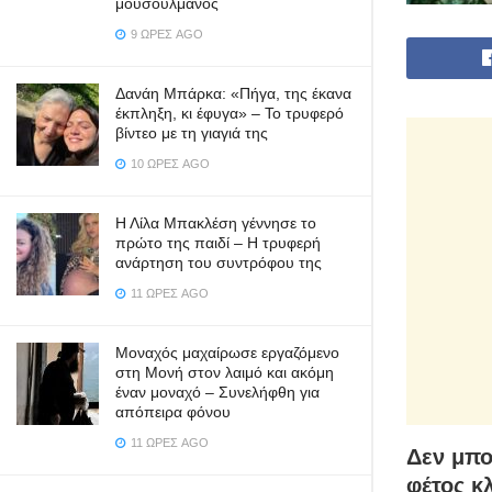
μουσουλμάνος
9 ΏΡΕΣ AGO
Δανάη Μπάρκα: «Πήγα, της έκανα
έκπληξη, κι έφυγα» – Το τρυφερό
βίντεο με τη γιαγιά της
10 ΏΡΕΣ AGO
Η Λίλα Μπακλέση γέννησε το
πρώτο της παιδί – Η τρυφερή
ανάρτηση του συντρόφου της
11 ΏΡΕΣ AGO
Μοναχός μαχαίρωσε εργαζόμενο
στη Μονή στον λαιμό και ακόμη
έναν μοναχό – Συνελήφθη για
απόπειρα φόνου
11 ΏΡΕΣ AGO
Δεν μπο
φέτος κλ