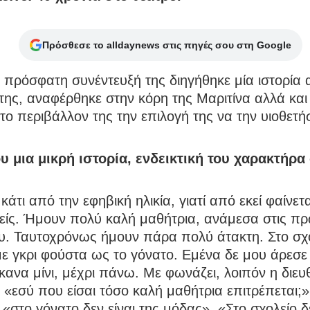
Πρόσθεσε το alldaynews στις πηγές σου στη Google
ε πρόσφατη συνέντευξή της διηγήθηκε μία ιστορία 
της, αναφέρθηκε στην κόρη της Μαριτίνα αλλά κα
το περιβάλλον της την επιλογή της να την υιοθετήσ
ου μια μικρή ιστορία, ενδεικτική του χαρακτήρα
κάτι από την εφηβική ηλικία, γιατί από εκεί φαίνετ
νείς. Ήμουν πολύ καλή μαθήτρια, ανάμεσα στις πρ
ου. Ταυτοχρόνως ήμουν πάρα πολύ άτακτη. Στο σχ
ε γκρι φούστα ως το γόνατο. Εμένα δε μου άρεσε
έκανα μίνι, μέχρι πάνω. Με φωνάζει, λοιπόν η διευ
: «εσύ που είσαι τόσο καλή μαθήτρια επιτρέπεται;
 «στο γόνατο δεν είναι της μόδας». «Στο σχολείο δ