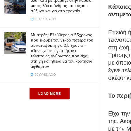
όλα, κάτι με τράβαγε στην καρδιά
μου», λέει ο άνδρας που έχασε
Κάποιες
σύζυγο και γιο στο τροχαίο
αντιμετ
19 ΏΡΕΣ AGO
Επειδή ή
Μυστράς: Ελεύθερος ο 55χρονος
τεκνοπο
που έκρυβε τον νεκρό πατέρα του
σε καταψύκτη για 2,5 χρόνια –
στη ζωή
«Τον είχα εκεί γιατί ήταν ο
Τρίτσης)
τελευταίος άνθρωπος που είχα
στη γη και ήθελα να τον κρατήσω
με όποιο
άφθαρτο»
έγινε τε
20 ΏΡΕΣ AGO
σκέφτηκα
LOAD MORE
Το περι
Είχα την
της. Ακό
με την Μ