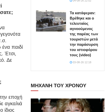
04-08-26 22:02
ί
ώσατε;
Τα κατάφεραν:
Βρέθηκε και ο
τελευταίος
να
αγνοούμενος
 γεγονότα
της παρέας των
τουριστών μετά
.σ.
την παράσυρση
 ένα παιδί
του ιστιοφόρου
ς. Έτσι,
τους (video)
κό. Δε
03-08-26 12:18
;
ΜΗΧΑΝΗ ΤΟΥ ΧΡΟΝΟΥ
 την εποχή
δε αγκαλιά
ο ίδιος