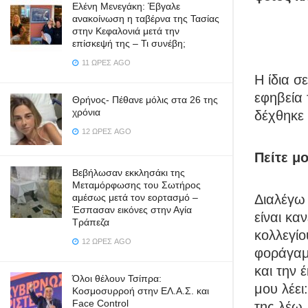
Ελένη Μενεγάκη: Έβγαλε
ανακοίνωση η ταβέρνα της Τασίας
στην Κεφαλονιά μετά την
επίσκεψή της – Τι συνέβη;
11 ΏΡΕΣ AGO
Η ίδια σ
εφηβεία 
Θρήνος- Πέθανε μόλις στα 26 της
χρόνια
δέχθηκε 
12 ΏΡΕΣ AGO
Πείτε μ
Βεβήλωσαν εκκλησάκι της
Μεταμόρφωσης του Σωτήρος
Διαλέγω 
αμέσως μετά τον εορτασμό –
Έσπασαν εικόνες στην Αγία
είναι κα
Τράπεζα
κολλεγί
12 ΏΡΕΣ AGO
φοράγαμ
και την 
Όλοι θέλουν Τσίπρα:
μου λέει
Κοσμοσυρροή στην ΕΛ.Α.Σ. και
Face Control
της λέω,