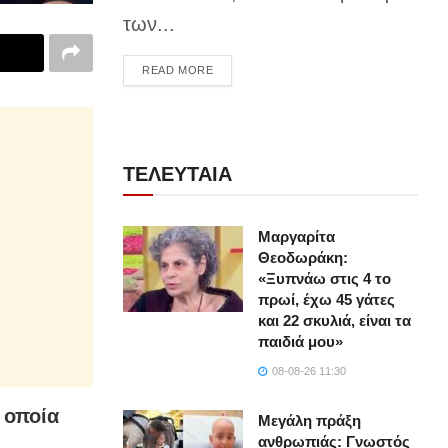
των...
DETAILS
READ MORE
ΤΕΛΕΥΤΑΙΑ
Μαργαρίτα
Θεοδωράκη:
«Ξυπνάω στις 4 το
πρωί, έχω 45 γάτες
και 22 σκυλιά, είναι τα
παιδιά μου»
08-08-26 11:30
 οποία
Μεγάλη πράξη
ανθρωπιάς: Γνωστός