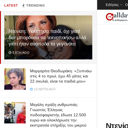
Ειδήσεις
Ο
LATEST
TRENDING
Ντενίση: Υιοθέτησα παιδί, όχι γιατί
δεν μπορούσα να τεκνοποιήσω αλλά
γιατί ήταν ανάποδα τα γεγονότα
5 ΈΤΗ AGO
Μαργαρίτα Θεοδωράκη: «Ξυπνάω
στις 4 το πρωί, έχω 45 γάτες και
22 σκυλιά, είναι τα παιδιά μου»
13 ΛΕΠΤΆ AGO
Μεγάλη πράξη ανθρωπιάς:
Γνωστός Έλληνας
ποδοσφαιριστής έδωσε 12.500
ευρώ και ολοκλήρωσε την
Ντενίσ
εκστρατεία στήριξης του μικρού