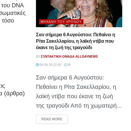
ό του DNA
ωσωματικές
ι τόσο
ΜΗΧΑΝΉ ΤΟΥ ΧΡΌΝΟΥ
Σαν σήμερα 6 Αυγούστου: Πεθαίνει η
Ρίτα Σακελλαρίου, η λαϊκή ντίβα που
έκανε τη ζωή της τραγούδι
BY
ΣΥΝΤΑΚΤΙΚΉ ΟΜΆΔΑ ALLDAYNEWS
06-08-26 22:40
0
Σαν σήμερα 6 Αυγούστου:
ις
Πεθαίνει η Ρίτα Σακελλαρίου, η
α (άρθρα)
λαϊκή ντίβα που έκανε τη ζωή
της τραγούδι Από τη χωματερή...
DETAILS
READ MORE