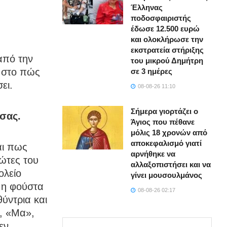
Έλληνας
ποδοσφαιριστής
έδωσε 12.500 ευρώ
και ολοκλήρωσε την
εκστρατεία στήριξης
από την
του μικρού Δημήτρη
ι στο πώς
σε 3 ημέρες
ει.
08-08-26 11:10
Σήμερα γιορτάζει ο
 σας.
Άγιος που πέθανε
μόλις 18 χρονών από
αποκεφαλισμό γιατί
αι πως
αρνήθηκε να
ώτες του
αλλαξοπιστήσει και να
ολείο
γίνει μουσουλμάνος
 η φούστα
08-08-26 02:17
θύντρια και
», «Μα»,
εν