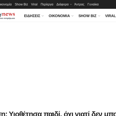
ικονομία
Show Biz
Viral
Περίεργα
Διάφορα
Άντρας
Γυναίκα
ΕΙΔΉΣΕΙΣ
ΟΙΚΟΝΟΜΊΑ
SHOW BIZ
VIRAL
η: Υιοθέτησα παιδί, όχι γιατί δεν μ