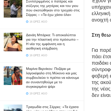
Έχουν γ
Συντετριμμένος ο πατέρας και
σύζυγος της μητέρας και του γιου
υπήρχαν 
που σκοτώθηκαν στο τροχαίο στις
ελληνική
Σέρρες – «Τα έχω χάσει όλα»
ανοιχτή α
16 ΏΡΕΣ AGO
Στη θε
Δανάη Μπάρκα: Τι αποκαλύπτει
για την πλαστική στο πρόσωπο –
Η νέα της εμφάνιση και η
αισθητική επέμβαση
Για παρά
πάει έτσ
16 ΏΡΕΣ AGO
παιδάκι
σύντροφο
Μαρίνα Βερνίκου: Ποζάρει με
λαγοκέφαλο στη Μύκονο και μας
φοβερή ε
συμβουλεύει τι πρέπει να κάνουμε
της ακού
αν συναντηθούμε με το
συγκεκριμένο ψάρι
της νέας
19 ΏΡΕΣ AGO
δεν είναι
Τραγωδία στις Σέρρες: «Τα έχασα