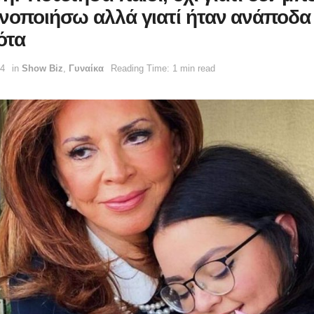
κνοποιήσω αλλά γιατί ήταν ανάποδα
ότα
34
in
Show Biz
,
Γυναίκα
Reading Time: 1 min read