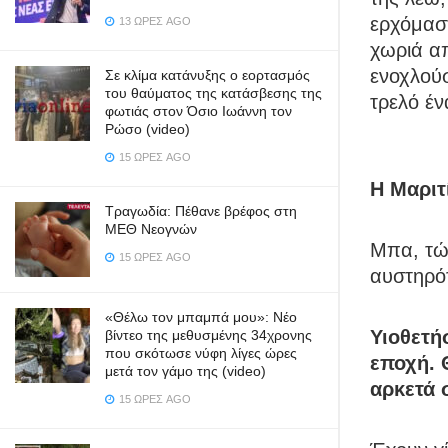
ερχόμαστ
13 ΏΡΕΣ AGO
χωριά απ
ενοχλούσ
Σε κλίμα κατάνυξης ο εορτασμός
του θαύματος της κατάσβεσης της
τρελό έν
φωτιάς στον Όσιο Ιωάννη τον
Ρώσο (video)
15 ΏΡΕΣ AGO
Η Μαριτ
Τραγωδία: Πέθανε βρέφος στη
ΜΕΘ Νεογνών
Μπα, τώρ
15 ΏΡΕΣ AGO
αυστηρό
«Θέλω τον μπαμπά μου»: Νέο
Υιοθετή
βίντεο της μεθυσμένης 34χρονης
που σκότωσε νύφη λίγες ώρες
εποχή. 
μετά τον γάμο της (video)
αρκετά 
15 ΏΡΕΣ AGO