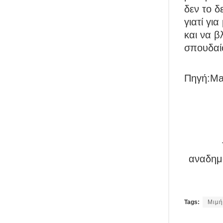
δεν το δ
γιατί γι
και να β
σπουδαίο
Πηγή:Mar
αναδημο
Tags:
Μιμή