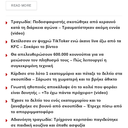
DETAILS
READ MORE
Τραγωδία: Ποδοσφαιριστής σκοτώθηκε από κεραυνό
κατά τη διάρκεια αγώνα – Τραυματίστηκαν ακόμη εννέα
(video)
Εκτέλεσαν εν ψυχρώ ΤikToker ενώ έκανε live έξω από τα
KFC – Σοκάρει το βίντεο
Θα απελευθερώσουν 600.000 κουνούπια για να
μειώσουν τον πληθυσμό τους – Πώς λειτουργεί η
συγκεκριμένη τεχνική
Κέρδισε στο λότο 1 εκατομμύριο και πέταξε το δελτίο στα
σκουπίδια – Σάρωσε τη χωματερή και το βρήκε άθικτο
Γνωστή ηθοποιός αποκάλυψε ότι το κολιέ που φοράει
είναι δονητής – «Το έχω πάντα πρόχειρο» (video)
Έχασε το δελτίο του ενός εκατομμυρίου και το
ξαναβρήκε σε βουνό από σκουπίδια – Έτρεχε πίσω από
το απορριμματοφόρο
Αδιανόητη τραγωδία: Τρίχρονο κοριτσάκι παγιδεύτηκε
σε παιδική κουζίνα και έπαθε ασφυξία