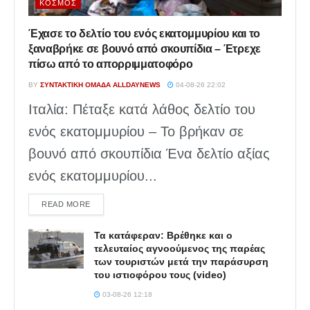
ΚΌΣΜΟΣ
Έχασε το δελτίο του ενός εκατομμυρίου και το
ξαναβρήκε σε βουνό από σκουπίδια – Έτρεχε
πίσω από το απορριμματοφόρο
BY
ΣΥΝΤΑΚΤΙΚΉ ΟΜΆΔΑ ALLDAYNEWS
04-08-26 22:02
Ιταλία: Πέταξε κατά λάθος δελτίο του
ενός εκατομμυρίου – Το βρήκαν σε
βουνό από σκουπίδια Ένα δελτίο αξίας
ενός εκατομμυρίου...
DETAILS
READ MORE
Τα κατάφεραν: Βρέθηκε και ο
τελευταίος αγνοούμενος της παρέας
των τουριστών μετά την παράσυρση
του ιστιοφόρου τους (video)
03-08-26 12:18