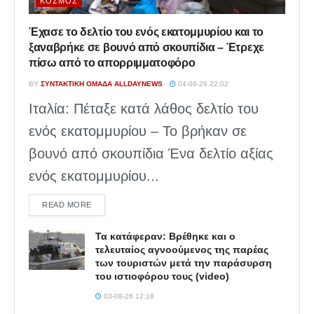
ΚΌΣΜΟΣ
Έχασε το δελτίο του ενός εκατομμυρίου και το
ξαναβρήκε σε βουνό από σκουπίδια – Έτρεχε
πίσω από το απορριμματοφόρο
BY
ΣΥΝΤΑΚΤΙΚΉ ΟΜΆΔΑ ALLDAYNEWS
04-08-26 22:02
Ιταλία: Πέταξε κατά λάθος δελτίο του
ενός εκατομμυρίου – Το βρήκαν σε
βουνό από σκουπίδια Ένα δελτίο αξίας
ενός εκατομμυρίου...
DETAILS
READ MORE
Τα κατάφεραν: Βρέθηκε και ο
τελευταίος αγνοούμενος της παρέας
των τουριστών μετά την παράσυρση
του ιστιοφόρου τους (video)
03-08-26 12:18