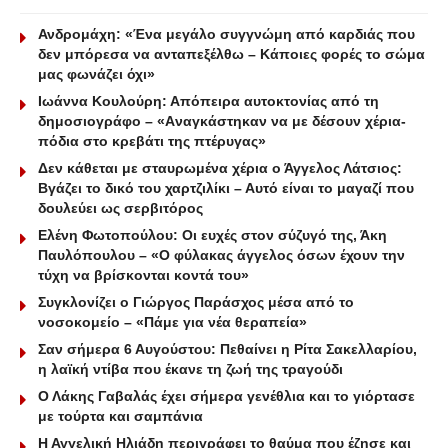
Ανδρομάχη: «Ένα μεγάλο συγγνώμη από καρδιάς που
δεν μπόρεσα να ανταπεξέλθω – Κάποιες φορές το σώμα
μας φωνάζει όχι»
Ιωάννα Κουλούρη: Απόπειρα αυτοκτονίας από τη
δημοσιογράφο – «Aναγκάστηκαν να με δέσουν χέρια-
πόδια στο κρεβάτι της πτέρυγας»
Δεν κάθεται με σταυρωμένα χέρια ο Άγγελος Λάτσιος:
Βγάζει το δικό του χαρτζιλίκι – Αυτό είναι το μαγαζί που
δουλεύει ως σερβιτόρος
Ελένη Φωτοπούλου: Οι ευχές στον σύζυγό της, Άκη
Παυλόπουλου – «Ο φύλακας άγγελος όσων έχουν την
τύχη να βρίσκονται κοντά του»
Συγκλονίζει ο Γιώργος Παράσχος μέσα από το
νοσοκομείο – «Πάμε για νέα θεραπεία»
Σαν σήμερα 6 Αυγούστου: Πεθαίνει η Ρίτα Σακελλαρίου,
η λαϊκή ντίβα που έκανε τη ζωή της τραγούδι
Ο Λάκης Γαβαλάς έχει σήμερα γενέθλια και το γιόρτασε
με τούρτα και σαμπάνια
Η Αγγελική Ηλιάδη περιγράφει το θαύμα που έζησε και