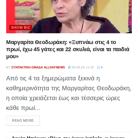
SHOW BIZ
Μαργαρίτα Θεοδωράκη: «Ξυπνάω στις 4 το
πρωί, έχω 45 γάτες και 22 σκυλιά, είναι τα παιδιά
μου»
BY
ΣΥΝΤΑΚΤΙΚΉ ΟΜΆΔΑ ALLDAYNEWS
08-08-26 11:30
0
Από τις 4 τα ξημερώματα ξεκινά η
καθημερινότητα της Μαργαρίτας Θεοδωράκη,
η οποία χρειάζεται έως και τέσσερις ώρες
κάθε πρωί...
DETAILS
READ MORE
Δανάη Μπάρκα: «Πήγα, της έκανα έκπληξη, κι έφυγα» –