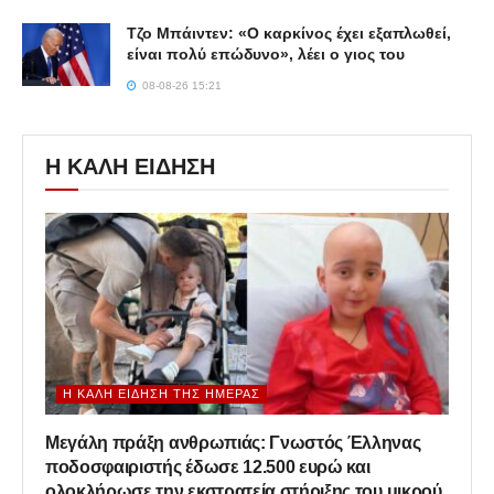
Τζο Μπάιντεν: «Ο καρκίνος έχει εξαπλωθεί,
είναι πολύ επώδυνο», λέει ο γιος του
08-08-26 15:21
Η ΚΑΛΗ ΕΙΔΗΣΗ
Η ΚΑΛΉ ΕΊΔΗΣΗ ΤΗΣ ΗΜΈΡΑΣ
Μεγάλη πράξη ανθρωπιάς: Γνωστός Έλληνας
ποδοσφαιριστής έδωσε 12.500 ευρώ και
ολοκλήρωσε την εκστρατεία στήριξης του μικρού