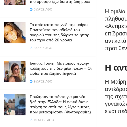
πιο όμορφο έχω δει στη ζωή μου»
8 ΏΡΕΣ AGO
Η ομιλία
πληθυσμο
Το απίστευτο παιχνίδι της μοίρας:
«Αντιμε
Παντρεύεται τον αδελφό του
επίδρασ
αγοριού που της δώρισε το ήπαρ
αντικατά
του πριν από 20 χρόνια
προτίθεν
8 ΏΡΕΣ AGO
Ιωάννα Τούνη: Με ποιους πρώην
Η αν
κολλητούς της δεν μιλά πλέον – Οι
φιλίες που έληξαν ξαφνικά
Η Μαίρη 
9 ΏΡΕΣ AGO
αντέδρα
της σχετ
Πούλησαν τα πάντα για μια νέα
ζωή στην Ελλάδα: Η φωτιά έκανε
γυναικών
στάχτη το σπίτι τους λίγες ημέρες
είναι πε
πριν μετακομίσουν (Φωτογραφίες)
10 ΏΡΕΣ AGO