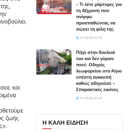
– Τι λένε μάρτυρες για
της,
τη 42χρονη που
την
πνίγηκε
ινοβούλιο,
προσπαθώντας να
σώσει τη φίλη της
07-08-26 01:52
Πήγε στην δουλειά
του και δεν γύρισε
ποτέ: Οδηγός
λεωφορείου στο Αίγιο
υπέστη ανακοπή
καθώς οδηγούσε –
εις και
Σπαρακτικές εικόνες
ριμένα
07-08-26 01:49
μοθετούμε
υς ζωής
Η ΚΑΛΗ ΕΙΔΗΣΗ
ς».