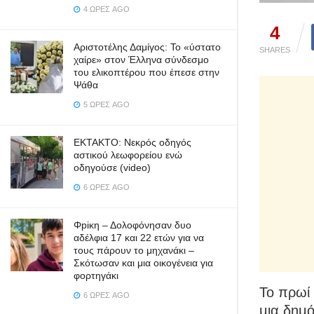
4 ΏΡΕΣ AGO
4
Αριστοτέλης Δαμίγος: Το «ύστατο
SHARES
χαίρε» στον Έλληνα σύνδεσμο
του ελικοπτέρου που έπεσε στην
Ψάθα
5 ΏΡΕΣ AGO
ΕΚΤΑΚΤΟ: Νεκρός οδηγός
αστικού λεωφορείου ενώ
οδηγούσε (video)
6 ΏΡΕΣ AGO
Φpiκη – Δολοφόνησαν δυο
αδέλφια 17 και 22 ετών για να
τους πάρουν το μηχανάκι –
Σκότωσαν και μια οικογένεια για
φορτηγάκι
Το πρωί
6 ΏΡΕΣ AGO
μια δημό