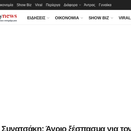
ικονομία
Show Biz
Viral
Περίεργα
Διάφορα
Άντρας
Γυναίκα
ΕΙΔΉΣΕΙΣ
ΟΙΚΟΝΟΜΊΑ
SHOW BIZ
VIRAL
 Συνατσάκη: Άγριο ξέσπασμα για τον