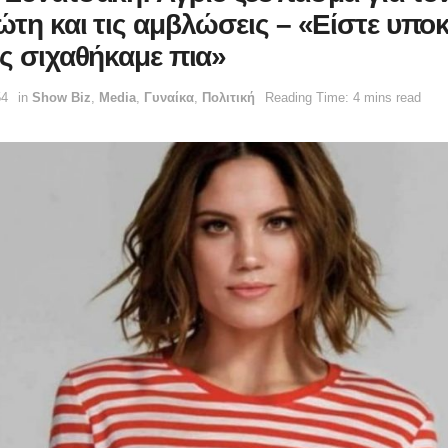
ώτη και τις αμβλώσεις – «Είστε υποκ
ας σιχαθήκαμε πια»
54
in
Show Biz
,
Media
,
Γυναίκα
,
Πολιτική
Reading Time: 4 mins read