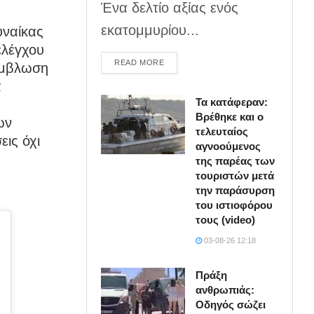
Ένα δελτίο αξίας ενός
εκατομμυρίου...
υναίκας
ελέγχου
DETAILS
READ MORE
άμβλωση
α
Τα κατάφεραν:
Βρέθηκε και ο
ων
τελευταίος
ις όχι
αγνοούμενος
της παρέας των
τουριστών μετά
την παράσυρση
του ιστιοφόρου
τους (video)
03-08-26 12:18
Πράξη
ανθρωπιάς:
Οδηγός σώζει