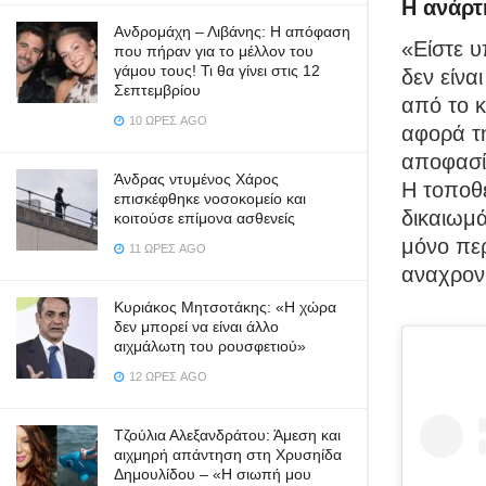
Η ανάρτ
Ανδρομάχη – Λιβάνης: Η απόφαση
«Είστε υ
που πήραν για το μέλλον του
γάμου τους! Τι θα γίνει στις 12
δεν είνα
Σεπτεμβρίου
από το 
10 ΏΡΕΣ AGO
αφορά τη
αποφασίζ
Άνδρας ντυμένος Χάρος
Η τοποθ
επισκέφθηκε νοσοκομείο και
δικαιωμά
κοιτούσε επίμονα ασθενείς
μόνο περ
11 ΏΡΕΣ AGO
αναχρον
Κυριάκος Μητσοτάκης: «Η χώρα
δεν μπορεί να είναι άλλο
αιχμάλωτη του ρουσφετιού»
12 ΏΡΕΣ AGO
Τζούλια Αλεξανδράτου: Άμεση και
αιχμηρή απάντηση στη Χρυσηίδα
Δημουλίδου – «Η σιωπή μου