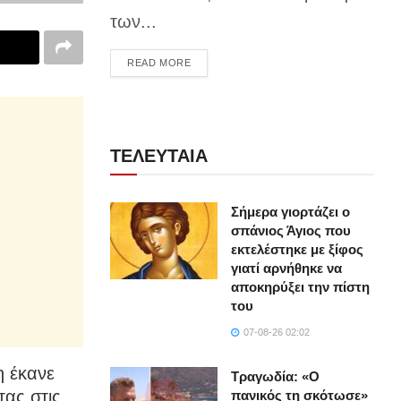
των...
DETAILS
READ MORE
ΤΕΛΕΥΤΑΙΑ
Σήμερα γιορτάζει ο
σπάνιος Άγιος που
εκτελέστηκε με ξίφος
γιατί αρνήθηκε να
αποκηρύξει την πίστη
του
07-08-26 02:02
η έκανε
Τραγωδία: «Ο
τας στις
πανικός τη σκότωσε»