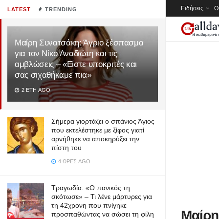
Ειδήσεις
Ο
LATEST
TRENDING
Μαίρη Συνατσάκη: Άγριο ξέσπασμα
για τον Νίκο Αναδιώτη και τις
αμβλώσεις – «Είστε υποκριτές και
σας σιχαθήκαμε πια»
2 ΈΤΗ AGO
Σήμερα γιορτάζει ο σπάνιος Άγιος
που εκτελέστηκε με ξίφος γιατί
αρνήθηκε να αποκηρύξει την
πίστη του
4 ΏΡΕΣ AGO
Τραγωδία: «Ο πανικός τη
σκότωσε» – Τι λένε μάρτυρες για
τη 42χρονη που πνίγηκε
Μαίρη
προσπαθώντας να σώσει τη φίλη