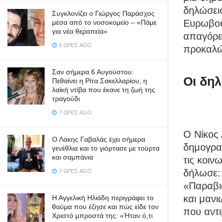
δηλώσεις
Συγκλονίζει ο Γιώργος Παράσχος
Ευρωβου
μέσα από το νοσοκομείο – «Πάμε
για νέα θεραπεία»
απαγόρε
6 ΏΡΕΣ AGO
προκαλών
Σαν σήμερα 6 Αυγούστου:
Οι δη
Πεθαίνει η Ρίτα Σακελλαρίου, η
λαϊκή ντίβα που έκανε τη ζωή της
τραγούδι
7 ΏΡΕΣ AGO
Ο Νίκος 
Ο Λάκης Γαβαλάς έχει σήμερα
δημογραφ
γενέθλια και το γιόρτασε με τούρτα
και σαμπάνια
τις κοιν
δήλωσε:
7 ΏΡΕΣ AGO
«Παραβι
και μαν
Η Αγγελική Ηλιάδη περιγράφει το
θαύμα που έζησε και πώς είδε τον
που αντ
Χριστό μπροστά της: «Ήταν ό,τι