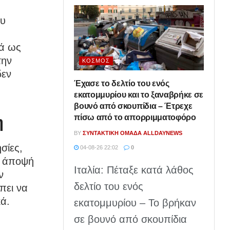
ου
κά ως
την
ΚΌΣΜΟΣ
δεν
Έχασε το δελτίο του ενός
εκατομμυρίου και το ξαναβρήκε σε
βουνό από σκουπίδια – Έτρεχε
πίσω από το απορριμματοφόρο
η
BY
ΣΥΝΤΑΚΤΙΚΉ ΟΜΆΔΑ ALLDAYNEWS
σίες,
04-08-26 22:02
0
ν άποψή
Ιταλία: Πέταξε κατά λάθος
ν
δελτίο του ενός
πει να
κά.
εκατομμυρίου – Το βρήκαν
σε βουνό από σκουπίδια