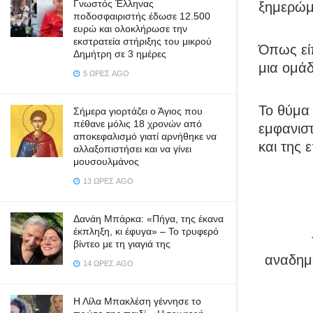
Γνωστός Έλληνας
ξημερώμ
ποδοσφαιριστής έδωσε 12.500
ευρώ και ολοκλήρωσε την
εκστρατεία στήριξης του μικρού
Όπως είπ
Δημήτρη σε 3 ημέρες
μια ομά
5 ΏΡΕΣ AGO
Το θύμα 
Σήμερα γιορτάζει ο Άγιος που
πέθανε μόλις 18 χρονών από
εμφανιστ
αποκεφαλισμό γιατί αρνήθηκε να
και της 
αλλαξοπιστήσει και να γίνει
μουσουλμάνος
13 ΏΡΕΣ AGO
Δανάη Μπάρκα: «Πήγα, της έκανα
έκπληξη, κι έφυγα» – Το τρυφερό
βίντεο με τη γιαγιά της
αναδημο
14 ΏΡΕΣ AGO
Η Λίλα Μπακλέση γέννησε το