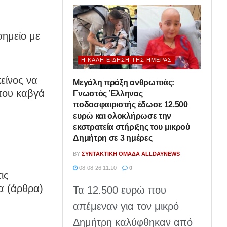
σημείο με
Η ΚΑΛΉ ΕΊΔΗΣΗ ΤΗΣ ΗΜΈΡΑΣ
είνος να
Μεγάλη πράξη ανθρωπιάς:
 του καβγά
Γνωστός Έλληνας
ποδοσφαιριστής έδωσε 12.500
ευρώ και ολοκλήρωσε την
εκστρατεία στήριξης του μικρού
Δημήτρη σε 3 ημέρες
BY
ΣΥΝΤΑΚΤΙΚΉ ΟΜΆΔΑ ALLDAYNEWS
08-08-26 11:10
0
ις
α (άρθρα)
Τα 12.500 ευρώ που
απέμεναν για τον μικρό
Δημήτρη καλύφθηκαν από