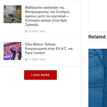
Βεβήλωσαν εκκλησάκι της
Μεταμόρφωσης του Σωτήρος
αμέσως μετά τον εορτασμό –
Έσπασαν εικόνες στην Αγία
Τράπεζα
16 ΏΡΕΣ AGO
Related
Όλοι θέλουν Τσίπρα:
Κοσμοσυρροή στην ΕΛ.Α.Σ. και
Face Control
17 ΏΡΕΣ AGO
LOAD MORE