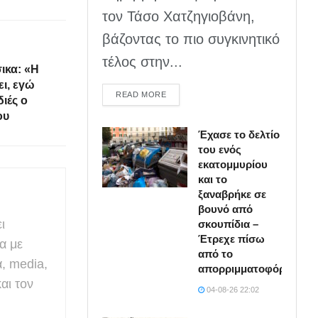
τον Τάσο Χατζηγιοβάνη,
βάζοντας το πιο συγκινητικό
τέλος στην...
ικα: «Η
ι, εγώ
DETAILS
READ MORE
ιές ο
ου
Έχασε το δελτίο
του ενός
εκατομμυρίου
και το
ξαναβρήκε σε
βουνό από
ι
σκουπίδια –
Έτρεχε πίσω
α με
από το
α, media,
απορριμματοφόρο
αι τον
04-08-26 22:02