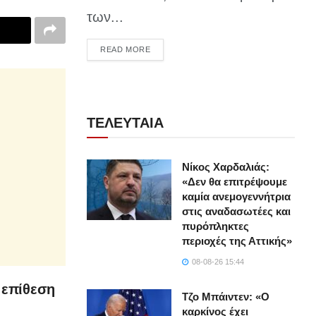
των...
DETAILS
READ MORE
ΤΕΛΕΥΤΑΙΑ
Νίκος Χαρδαλιάς:
«Δεν θα επιτρέψουμε
καμία ανεμογεννήτρια
στις αναδασωτέες και
πυρόπληκτες
περιοχές της Αττικής»
08-08-26 15:44
 επίθεση
Τζο Μπάιντεν: «Ο
καρκίνος έχει