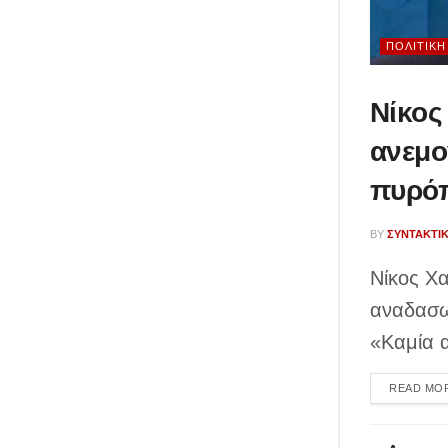
ΠΟΛΙΤΙΚΉ
Νίκος
ανεμο
πυρόπ
BY
ΣΥΝΤΑΚΤΙ
Νίκος Χα
αναδασωτ
«Καμία α
READ MO