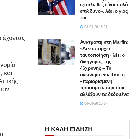
εξαπλωθεί, είναι πολύ
επώδυνο», λέει ο γιος
του
08-08-26 15:21
ο έχοντας
Ανατροπή στη Marfin:
«Δεν υπάρχει
ταυτοποίηση» λέει ο
δικηγόρος της
υνομία
46χρονης – Το
 και
ανώνυμο email και η
Αττικής
«περιορισμένη
προσομοίωση» που
στον
αλλάζουν τα δεδομένα
08-08-26 15:17
Η ΚΑΛΗ ΕΙΔΗΣΗ
τα