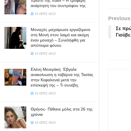
πρώτο της παιδί – Η τρυφερή
ανάρτηση του συντρόφου της
15 ΏΡΕΣ AGO
Previous
Σε πρώ
Μοναχός μαχαίρωσε εργαζόμενο
Γιούβε
στη Μονή στον λαιμό και ακόμη
έναν μοναχό – Συνελήφθη για
απόπειρα φόνου
15 ΏΡΕΣ AGO
Ελένη Μενεγάκη: Έβγαλε
ανακοίνωση η ταβέρνα της Τασίας
στην Κεφαλονιά μετά την
επίσκεψή της – Τι συνέβη;
15 ΏΡΕΣ AGO
Θρήνος- Πέθανε μόλις στα 26 της
χρόνια
16 ΏΡΕΣ AGO