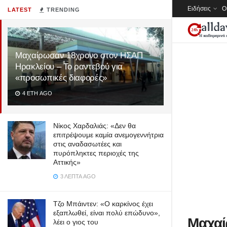
Ειδήσεις
Ο
LATEST
TRENDING
Μαχαίρωσαν 18χρονο στον ΗΣΑΠ
Ηρακλείου – Το ραντεβού για
«προσωπικές διαφορές»
4 ΈΤΗ AGO
Νίκος Χαρδαλιάς: «Δεν θα
επιτρέψουμε καμία ανεμογεννήτρια
στις αναδασωτέες και
πυρόπληκτες περιοχές της
Αττικής»
3 ΛΕΠΤΆ AGO
Τζο Μπάιντεν: «Ο καρκίνος έχει
εξαπλωθεί, είναι πολύ επώδυνο»,
Μαχαί
λέει ο γιος του