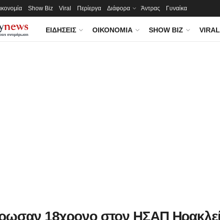
ικονομία
Show Biz
Viral
Περίεργα
Διάφορα
Άντρας
Γυναίκα
ΕΙΔΉΣΕΙΣ
ΟΙΚΟΝΟΜΊΑ
SHOW BIZ
VIRAL
ρωσαν 18χρονο στον ΗΣΑΠ Ηρακλεί