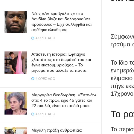
Νέος «Αντεροβγάλτης» στο
Λονδίνο βίαζε και δολοφονούσε
ιερόδουλες – Είχε συλληφθεί και
αφέθηκε ελεύθερος
Σύμφωνα
4 ΏΡΕΣ AGO
τραύμα α
Απίστευτη ιστορία: Έφτιαχνε
χλαπάτσες στο δωμάτιό του και
Το ίδιο 
έγινε εκατομμυριούχος – Το
ενημερώ
μήνυμα που άλλαξε τα πάντα
κλιμάκιο
4 ΏΡΕΣ AGO
πήγε εκε
17χρονο
Μαργαρίτα Θεοδωράκη: «Ξυπνάω
στις 4 το πρωί, έχω 45 γάτες και
22 σκυλιά, είναι τα παιδιά μου»
Το ρα
4 ΏΡΕΣ AGO
Το περισ
Μεγάλη πράξη ανθρωπιάς: