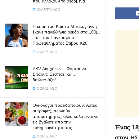
που αλλάζουν τα δεδομένα
30 ΛΕΠΤΆ AGO
Η κόρη του Κώστα Μπακογιάννη
έκανε πανελλήνιο ρεκόρ στα 100μ.
εμπ. του Παγκοσμίου
Πρωταθλήματος Στίβου Κ20
2 ΏΡΕΣ AGO
PSV Αϊντχόφεν – Φορτούνα
Σιτάρντ: Ξεσπάει και…
διπλασιάζει!
3 ΏΡΕΣ AGO
Ογκολόγοι προειδοποιούν: Αυτές
οι τροφές, περνούν
απαρατήρητες, αλλά καλό είναι να
τις βγάλετε από την
Ένας 18
καθημερινότητά σας
στον ΗΣ
3 ΏΡΕΣ AGO