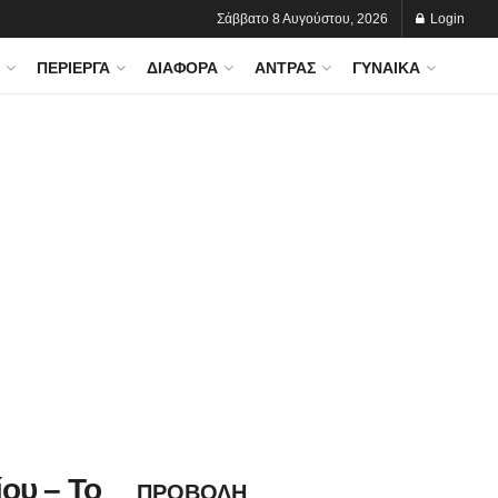
Σάββατο 8 Αυγούστου, 2026
Login
ΠΕΡΊΕΡΓΑ
ΔΙΆΦΟΡΑ
ΆΝΤΡΑΣ
ΓΥΝΑΊΚΑ
ου – Το
ΠΡΟΒΟΛΗ