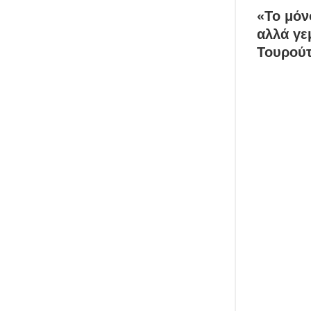
«Το μόν
αλλά γε
Τουρούτ