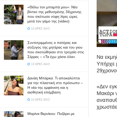
«Θέλω τον μπαμπά μου»: Νέο
βίντεο της μεθυσμένης 34χρονης
που σκότωσε νύφη λίγες ώρες
μετά τον γάμο της (video)
13 ΏΡΕΣ AGO
Συντετριμμένος ο πατέρας και
σύζυγος της μητέρας και του γιου
που σκοτώθηκαν στο τροχαίο στις
Να εκμηδ
Σέρρες – «Τα έχω χάσει όλα»
Υπήρχε μ
13 ΏΡΕΣ AGO
29χρονο
Δανάη Μπάρκα: Τι αποκαλύπτει
για την πλαστική στο πρόσωπο –
«Δεν εγκ
Η νέα της εμφάνιση και η
αισθητική επέμβαση
Μακάρι ν
αναπαυθ
13 ΏΡΕΣ AGO
χρωστάε
Μαρίνα Βερνίκου: Ποζάρει με