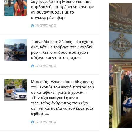
λαγοκέφαλο στη Μύκονο και μας
συμβουλεύει τι πρέπει να κάνουμε
αν συναντηθούμε με το
συγκεκριμένο ψάρι
16 ΏΡΕΣ AGO
Τραγωδία στις Σέρρες: «Τα έχασα
όλα, κάτι με τράβαγε στην καρδιά
μου», λέει ο άνδρας που έχασε
σύζυγο και γιο στο τροχαίο
17 ΏΡΕΣ AGO
Μυστράς: Ελεύθερος ο 55χρονος
που έκρυβε τον νεκρό πατέρα του
σε καταψύκτη για 2,5 χρόνια –
«Τον είχα εκεί γιατί ήταν ο
τελευταίος άνθρωπος που είχα
στη γη και ήθελα να τον κρατήσω
άφθαρτο»
17 ΏΡΕΣ AGO