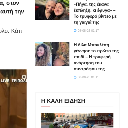
α, στον
«Πήγα, της έκανα
έκπληξη, κι έφυγα» –
 αυτή την
Το τρυφερό βίντεο με
τη γιαγιά της
ολο. Κάτι
08-08-26 01:17
Η Λίλα Μπακλέση
γέννησε το πρώτο της
παιδί – Η τρυφερή
ανάρτηση του
συντρόφου της
08-08-26 01:11
Η ΚΑΛΗ ΕΙΔΗΣΗ