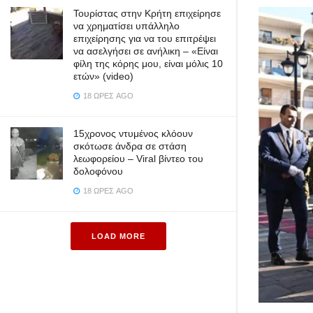
Τουρίστας στην Κρήτη επιχείρησε
να χρηματίσει υπάλληλο
επιχείρησης για να του επιτρέψει
να ασελγήσει σε ανήλικη – «Είναι
φίλη της κόρης μου, είναι μόλις 10
ετών» (video)
18 ΏΡΕΣ AGO
15χρονος ντυμένος κλόουν
σκότωσε άνδρα σε στάση
λεωφορείου – Viral βίντεο του
δολοφόνου
18 ΏΡΕΣ AGO
LOAD MORE