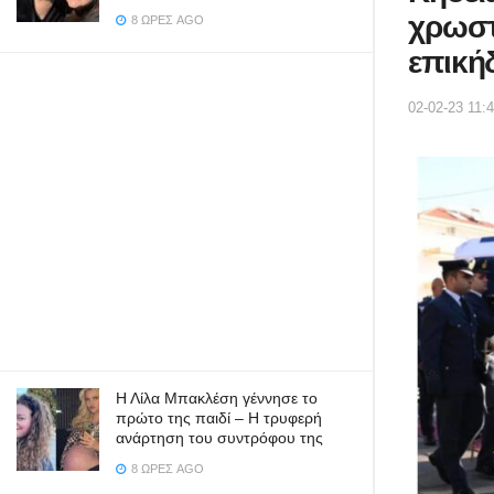
χρωστ
8 ΏΡΕΣ AGO
επική
02-02-23 11:
Η Λίλα Μπακλέση γέννησε το
πρώτο της παιδί – Η τρυφερή
ανάρτηση του συντρόφου της
8 ΏΡΕΣ AGO