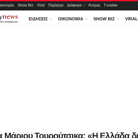
ικονομία
Show Biz
Viral
Περίεργα
Διάφορα
Άντρας
Γυναίκα
ΕΙΔΉΣΕΙΣ
ΟΙΚΟΝΟΜΊΑ
SHOW BIZ
VIRAL
α Μάριου Τουρούτσικα: «Η Ελλάδα δ