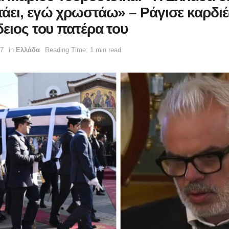
άει, εγώ χρωστάω» – Ράγισε καρδιέ
δειος του πατέρα του
47
in
Ελλάδα
Reading Time: 1 min read