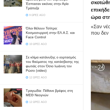
σκοτώθη
Έσπασαν εικόνες στην Αγία
Τράπεζα
επικήδε
9 ΏΡΕΣ AGO
ώρα στη
«Σαν νέο
Όλοι θέλουν Τσίπρα:
που δεν 
Κοσμοσυρροή στην ΕΛ.Α.Σ. και
Face Control
10 ΏΡΕΣ AGO
Σε κλίμα κατάνυξης ο εορτασμός
του θαύματος της κατάσβεσης της
φωτιάς στον Όσιο Ιωάννη τον
Ρώσο (video)
12 ΏΡΕΣ AGO
Τραγωδία: Πέθανε βρέφος στη
ΜΕΘ Νεογνών
12 ΏΡΕΣ AGO