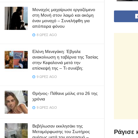
Μοναχός μαχαίρωσε εργαζόμενο
στη Μονή στον λαιμό και ακόμη
έναν μοναχό – Συνελήφθη για
απόπειρα φόνου
8 ΏΡΕΣ AGO
Ελένη Μενεγάκη: Έβγαλε
ανακοίνωση η ταβέρνα της Τασίας
στην Κεφαλονιά μετά την
επίσκεψή της – Τι συνέβη;
9 ΏΡΕΣ AGO
Θρήνος- Πέθανε μόλις στα 26 της
χρόνια
9 ΏΡΕΣ AGO
Βεβήλωσαν εκκλησάκι της
Ράγισε 
Μεταμόρφωσης του Σωτήρος
αμέσως μετά τον εορτασμό –