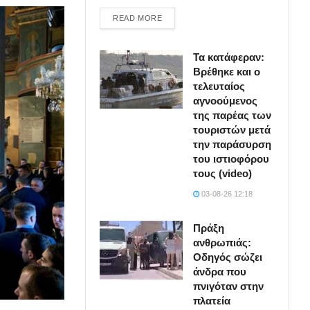
DETAILS
READ MORE
Τα κατάφεραν:
Βρέθηκε και ο
τελευταίος
αγνοούμενος
της παρέας των
τουριστών μετά
την παράσυρση
του ιστιοφόρου
τους (video)
03-08-26 12:18
Πράξη
ανθρωπιάς:
Οδηγός σώζει
άνδρα που
πνιγόταν στην
πλατεία