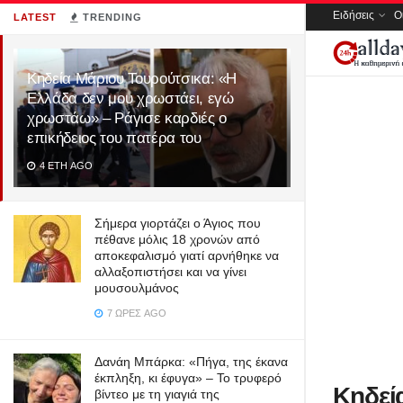
Ειδήσεις
Ο
LATEST
TRENDING
Κηδεία Μάριου Τουρούτσικα: «Η
Ελλάδα δεν μου χρωστάει, εγώ
χρωστάω» – Ράγισε καρδιές ο
επικήδειος του πατέρα του
4 ΈΤΗ AGO
Σήμερα γιορτάζει ο Άγιος που
πέθανε μόλις 18 χρονών από
αποκεφαλισμό γιατί αρνήθηκε να
αλλαξοπιστήσει και να γίνει
μουσουλμάνος
7 ΏΡΕΣ AGO
Δανάη Μπάρκα: «Πήγα, της έκανα
έκπληξη, κι έφυγα» – Το τρυφερό
Κηδεί
βίντεο με τη γιαγιά της