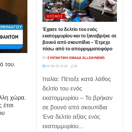
ΚΌΣΜΟΣ
Έχασε το δελτίο του ενός
εκατομμυρίου και το ξαναβρήκε σε
βουνό από σκουπίδια – Έτρεχε
πίσω από το απορριμματοφόρο
BY
ΣΥΝΤΑΚΤΙΚΉ ΟΜΆΔΑ ALLDAYNEWS
ό του.
04-08-26 22:02
0
Ιταλία: Πέταξε κατά λάθος
δελτίο του ενός
άλλη χώρα.
εκατομμυρίου – Το βρήκαν
 έτσι
σε βουνό από σκουπίδια
ου
Ένα δελτίο αξίας ενός
εκατομμυρίου...