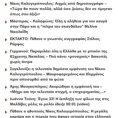
Νίκος Καλογερόπουλος: Αιχμές από δημοσιογράφο –
«Τώρα θα πουν πολλά, αλλά όσο ζούσες δεν σε τίμησαν
όπως σου άξιζε»
Μάστορας – Καληφώνη: Όλη η αλήθεια για τον καυγά
στην Πάρο και η “πέτρα του σκανδάλου” Μελίνα
Νικολαΐδη
ΕΚΤΑΚΤΟ: Πέθανε ο γνωστός συγγραφέας Στέλιος
Ράμφος
Γερμανού: Παραμιλάει όλη η Ελλάδα με το μπικίνι της
61χρονης Ναταλίας – Πού κάνει «μοναχικές» διακοπές
χωρίς άντρα
Συγκλονίζει η τελευταία δημόσια εμφάνιση του Νίκου
Καλογερόπουλου – Μαυροφορεμένος και θλιμμένος
πριν αποσυρθεί από τα φώτα
Άρης Μουγκοπέτρος: Ακυρώθηκε η εμφάνισή του –
«Mέχρι και την τελευταία στιγμή, ο επιχειρηματίας…»
Ιωάννα Τούνη: Έγινε 33! Η έκπληξη των φίλων της στις
Μαλδίβες μόλις το ρολόι έδειξε 00:01 (video)
Πέθανε ο ηθοποιός Νίκος Καλογερόπουλος: Η μεγάλη
καριέρα και η πορεία που άφησε ιστορία στην ελληνική