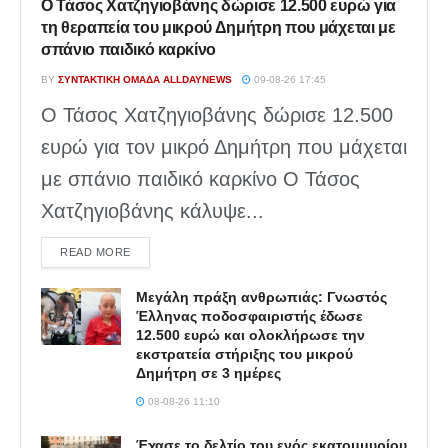
Ο Τάσος Χατζηγιοβάνης δώρισε 12.500 ευρώ για
τη θεραπεία του μικρού Δημήτρη που μάχεται με
σπάνιο παιδικό καρκίνο
BY
ΣΥΝΤΑΚΤΙΚΉ ΟΜΆΔΑ ALLDAYNEWS
09-08-26 17:45
Ο Τάσος Χατζηγιοβάνης δώρισε 12.500
ευρώ για τον μικρό Δημήτρη που μάχεται
με σπάνιο παιδικό καρκίνο Ο Τάσος
Χατζηγιοβάνης κάλυψε...
DETAILS
READ MORE
Μεγάλη πράξη ανθρωπιάς: Γνωστός
Έλληνας ποδοσφαιριστής έδωσε
12.500 ευρώ και ολοκλήρωσε την
εκστρατεία στήριξης του μικρού
Δημήτρη σε 3 ημέρες
08-08-26 11:10
Έχασε το δελτίο του ενός εκατομμυρίου