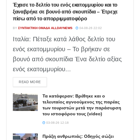
Έχασε το δελτίο του ενός εκατομμυρίου και το
ξαναβρήκε σε βουνό από σκουπίδια – Έτρεχε
πίσω από το απορριμματοφόρο
BY
ΣΥΝΤΑΚΤΙΚΉ ΟΜΆΔΑ ALLDAYNEWS
04-08-26 22:02
Ιταλία: Πέταξε κατά λάθος δελτίο του
ενός εκατομμυρίου – Το βρήκαν σε
βουνό από σκουπίδια Ένα δελτίο αξίας
ενός εκατομμυρίου...
DETAILS
READ MORE
Τα κατάφεραν: Βρέθηκε και ο
τελευταίος αγνοούμενος της παρέας
των τουριστών μετά την παράσυρση
του ιστιοφόρου τους (video)
03-08-26 12:18
Πράξη ανθρωπιάς: Οδηγός σώζει