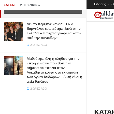
Ειδήσεις
Ο
LATEST
TRENDING
10 ΈΤΗ AGO
Δεν το περίμενε κανείς: Η Νία
Βαρντάλος ερωτεύτηκε ξανά στην
Ελλάδα – Η τυχαία γνωριμία κάτω
από την πανσέληνο
2 ΏΡΕΣ AGO
Μαθεύτηκε όλη η αλήθεια για την
νεκρή γυναίκα που βρέθηκε
σήμερα σε σπηλιά στον
Λυκαβηττό κοντά στο εκκλησάκι
των Αγίων Ισιδώρων – Αυτή είναι η
αιτία θανάτου
2 ΏΡΕΣ AGO
ΚΑΤΑΚ