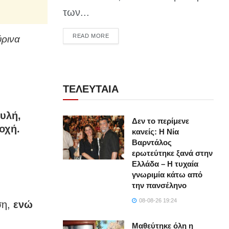
των...
DETAILS
READ MORE
ύρινα
ΤΕΛΕΥΤΑΙΑ
υλή,
Δεν το περίμενε
οχή.
κανείς: Η Νία
Βαρντάλος
ερωτεύτηκε ξανά στην
Ελλάδα – Η τυχαία
γνωριμία κάτω από
την πανσέληνο
08-08-26 19:24
ση,
ενώ
Μαθεύτηκε όλη η