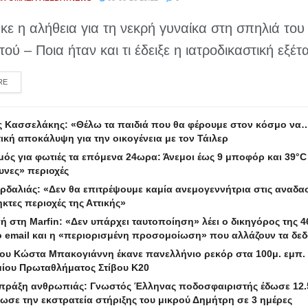
ε η αλήθεια για τη νεκρή γυναίκα στη σπηλιά του
ού – Ποια ήταν και τι έδειξε η ιατροδικαστική εξέτα
DETAILS
RE
ς Κασσελάκης: «Θέλω τα παιδιά που θα φέρουμε στον κόσμο να…
ική αποκάλυψη για την οικογένεια με τον Τάιλερ
ός για φωτιές τα επόμενα 24ωρα: Άνεμοι έως 9 μποφόρ και 39°C 
υνες» περιοχές
ρδαλιάς: «Δεν θα επιτρέψουμε καμία ανεμογεννήτρια στις αναδα
τες περιοχές της Αττικής»
 στη Marfin: «Δεν υπάρχει ταυτοποίηση» λέει ο δικηγόρος της 4
 email και η «περιορισμένη προσομοίωση» που αλλάζουν τα δε
του Κώστα Μπακογιάννη έκανε πανελλήνιο ρεκόρ στα 100μ. εμπ.
ίου Πρωταθλήματος Στίβου Κ20
πράξη ανθρωπιάς: Γνωστός Έλληνας ποδοσφαιριστής έδωσε 12.
σε την εκστρατεία στήριξης του μικρού Δημήτρη σε 3 ημέρες