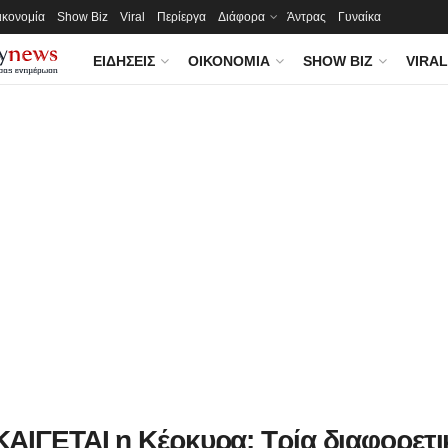
ικονομία
Show Biz
Viral
Περίεργα
Διάφορα
Άντρας
Γυναίκα
ΕΙΔΉΣΕΙΣ
ΟΙΚΟΝΟΜΊΑ
SHOW BIZ
VIRAL
ΑΙΓΕΤΑΙ η Κέρκυρα: Τρία διαφορετι