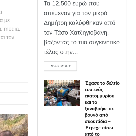
Τα 12.500 ευρώ που
ι
απέμεναν για τον μικρό
α με
Δημήτρη καλύφθηκαν από
α, media,
τον Τάσο Χατζηγιοβάνη,
αι τον
βάζοντας το πιο συγκινητικό
τέλος στην...
DETAILS
READ MORE
Έχασε το δελτίο
του ενός
εκατομμυρίου
και το
ξαναβρήκε σε
βουνό από
σκουπίδια –
Έτρεχε πίσω
από το