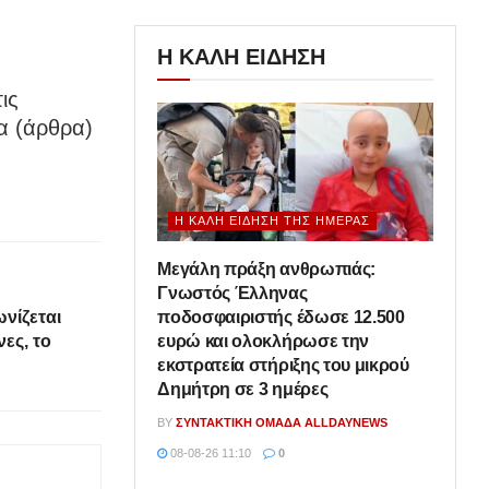
Η ΚΑΛΗ ΕΙΔΗΣΗ
ις
α (άρθρα)
Η ΚΑΛΉ ΕΊΔΗΣΗ ΤΗΣ ΗΜΈΡΑΣ
Μεγάλη πράξη ανθρωπιάς:
Γνωστός Έλληνας
ποδοσφαιριστής έδωσε 12.500
νίζεται
ευρώ και ολοκλήρωσε την
ες, το
εκστρατεία στήριξης του μικρού
Δημήτρη σε 3 ημέρες
BY
ΣΥΝΤΑΚΤΙΚΉ ΟΜΆΔΑ ALLDAYNEWS
08-08-26 11:10
0