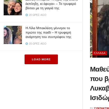
έκπληξη, κι έφυγα» – Το τρυφερό
βίντεο με τη γιαγιά της
20 ΏΡΕΣ AGO
Η Λίλα Μπακλέση γέννησε το
πρώτο της παιδί – Η τρυφερή
ανάρτηση του συντρόφου της
20 ΏΡΕΣ AGO
ΕΛΛΆΔΑ
LOAD MORE
Μαθεύ
που β
Λυκαβ
Ισιδώ
BY
ΣΥΝΤΑΚΤΙ