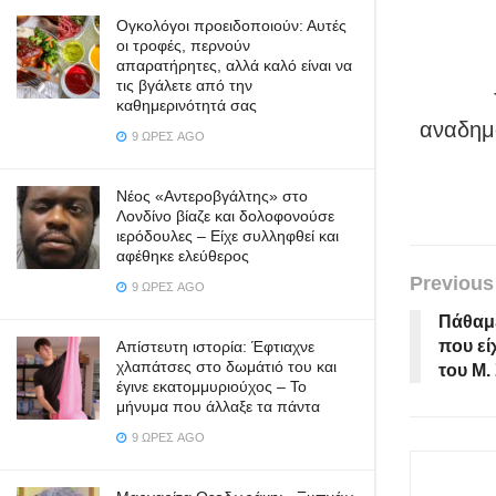
Ογκολόγοι προειδοποιούν: Αυτές
οι τροφές, περνούν
απαρατήρητες, αλλά καλό είναι να
τις βγάλετε από την
καθημερινότητά σας
αναδημο
9 ΏΡΕΣ AGO
Νέος «Αντεροβγάλτης» στο
Λονδίνο βίαζε και δολοφονούσε
ιερόδουλες – Είχε συλληφθεί και
αφέθηκε ελεύθερος
Previous
9 ΏΡΕΣ AGO
Πάθαμε
που εί
Απίστευτη ιστορία: Έφτιαχνε
χλαπάτσες στο δωμάτιό του και
του Μ.
έγινε εκατομμυριούχος – Το
μήνυμα που άλλαξε τα πάντα
9 ΏΡΕΣ AGO