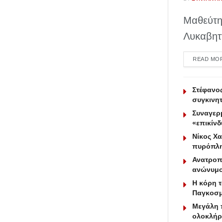
Μαθεύτηκ
Λυκαβηττ
READ MO
Στέφανο
συγκινητ
Συναγερμ
«επικίνδ
Νίκος Χα
πυρόπληκ
Ανατροπή
ανώνυμο
Η κόρη 
Παγκοσμ
Μεγάλη 
ολοκλήρω