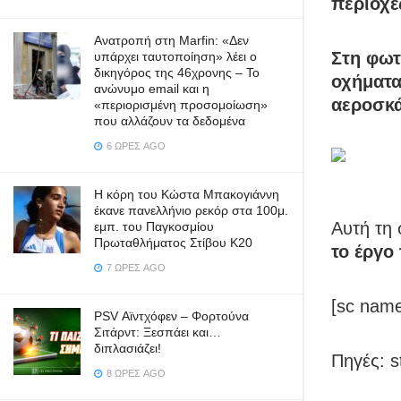
περιοχέ
Ανατροπή στη Marfin: «Δεν
Στη φωτ
υπάρχει ταυτοποίηση» λέει ο
δικηγόρος της 46χρονης – Το
οχήματα
ανώνυμο email και η
αεροσκά
«περιορισμένη προσομοίωση»
που αλλάζουν τα δεδομένα
6 ΏΡΕΣ AGO
Η κόρη του Κώστα Μπακογιάννη
έκανε πανελλήνιο ρεκόρ στα 100μ.
Αυτή τη 
εμπ. του Παγκοσμίου
Πρωταθλήματος Στίβου Κ20
το έργο
7 ΏΡΕΣ AGO
[sc name
PSV Αϊντχόφεν – Φορτούνα
Σιτάρντ: Ξεσπάει και…
διπλασιάζει!
Πηγές: s
8 ΏΡΕΣ AGO