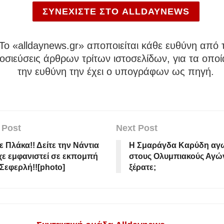
ΣΥΝΕΧΙΣΤΕ ΣΤΟ ALLDAYNEWS
To «alldaynews.gr» αποποιείται κάθε ευθύνη από τ
σιεύσεις άρθρων τρίτων ιστοσελίδων, για τα οποί
την ευθύνη την έχει ο υπογράφων ως πηγή.
 Post
Next Post
 Πλάκα!! Δείτε την Νάντια
Η Σμαράγδα Καρύδη αγω
χε εμφανιστεί σε εκπομπή
στους Ολυμπιακούς Αγών
 Σεφερλή!![photo]
ξέρατε;