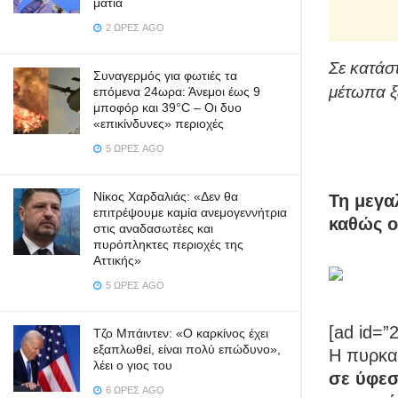
μάτια
2 ΏΡΕΣ AGO
Σε κατάσ
Συναγερμός για φωτιές τα
μέτωπα ξ
επόμενα 24ωρα: Άνεμοι έως 9
μποφόρ και 39°C – Οι δυο
«επικίνδυνες» περιοχές
5 ΏΡΕΣ AGO
Νίκος Χαρδαλιάς: «Δεν θα
Τη μεγα
επιτρέψουμε καμία ανεμογεννήτρια
καθώς ο
στις αναδασωτέες και
πυρόπληκτες περιοχές της
Αττικής»
5 ΏΡΕΣ AGO
[ad id=”
Τζο Μπάιντεν: «Ο καρκίνος έχει
εξαπλωθεί, είναι πολύ επώδυνο»,
Η πυρκαγ
λέει ο γιος του
σε ύφεσ
6 ΏΡΕΣ AGO