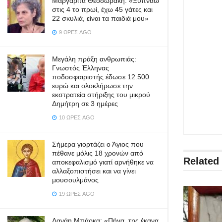
Μαργαρίτα Θεοδωράκη: «Ξυπνάω
στις 4 το πρωί, έχω 45 γάτες και
22 σκυλιά, είναι τα παιδιά μου»
9 ΏΡΕΣ AGO
Μεγάλη πράξη ανθρωπιάς:
Γνωστός Έλληνας
ποδοσφαιριστής έδωσε 12.500
ευρώ και ολοκλήρωσε την
εκστρατεία στήριξης του μικρού
Δημήτρη σε 3 ημέρες
10 ΏΡΕΣ AGO
Σήμερα γιορτάζει ο Άγιος που
πέθανε μόλις 18 χρονών από
Related
αποκεφαλισμό γιατί αρνήθηκε να
αλλαξοπιστήσει και να γίνει
μουσουλμάνος
19 ΏΡΕΣ AGO
Δανάη Μπάρκα: «Πήγα, της έκανα