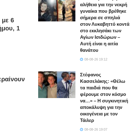
αλήθεια για την νεκρή
γυναίκα που βρέθηκε
σήμερα σε σπηλιά
 με 6
στον Λυκαβηττό κοντά
ήμου, 1
στο εκκλησάκι των
Αγίων Ισιδώρων –
Αυτή είναι η αιτία
θανάτου
08-08-26 19:12
Στέφανος
εραίνουν
Κασσελάκης: «Θέλω
τα παιδιά που θα
φέρουμε στον κόσμο
να…» – Η συγκινητική
αποκάλυψη για την
οικογένεια με τον
Τάιλερ
08-08-26 19:07