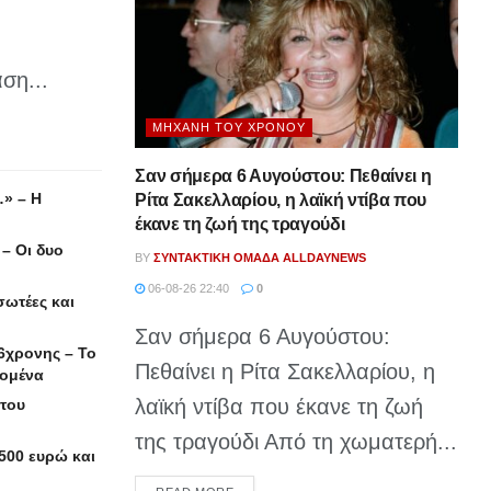
ση...
ΜΗΧΑΝΉ ΤΟΥ ΧΡΌΝΟΥ
Σαν σήμερα 6 Αυγούστου: Πεθαίνει η
» – Η
Ρίτα Σακελλαρίου, η λαϊκή ντίβα που
έκανε τη ζωή της τραγούδι
– Οι δυο
BY
ΣΥΝΤΑΚΤΙΚΉ ΟΜΆΔΑ ALLDAYNEWS
06-08-26 22:40
0
σωτέες και
Σαν σήμερα 6 Αυγούστου:
6χρονης – Το
Πεθαίνει η Ρίτα Σακελλαρίου, η
δομένα
λαϊκή ντίβα που έκανε τη ζωή
 του
της τραγούδι Από τη χωματερή...
500 ευρώ και
DETAILS