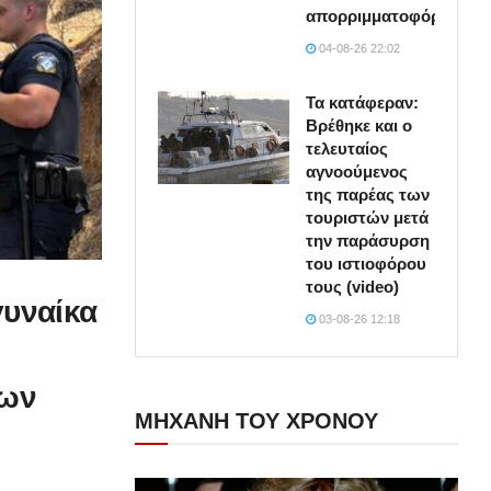
απορριμματοφόρο
04-08-26 22:02
Τα κατάφεραν:
Βρέθηκε και ο
τελευταίος
αγνοούμενος
της παρέας των
τουριστών μετά
την παράσυρση
του ιστιοφόρου
τους (video)
γυναίκα
03-08-26 12:18
ίων
ΜΗΧΑΝΗ ΤΟΥ ΧΡΟΝΟΥ