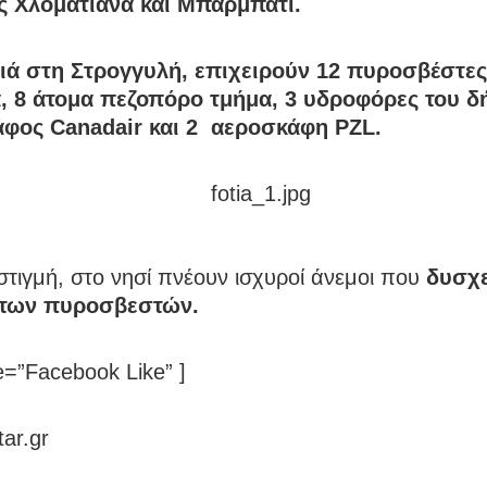
ς Χλοματιανά και Μπαρμπάτι.
ιά στη Στρογγυλή, επιχειρούν 12 πυροσβέστες
, 8 άτομα πεζοπόρο τμήμα, 3 υδροφόρες του δ
φος Canadair και 2 αεροσκάφη PZL.
στιγμή, στο νησί πνέουν ισχυροί άνεμοι που
δυσχ
 των πυροσβεστών.
=”Facebook Like” ]
tar.gr