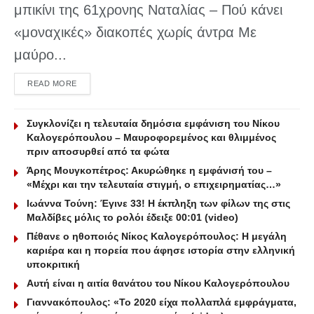
μπικίνι της 61χρονης Ναταλίας – Πού κάνει
«μοναχικές» διακοπές χωρίς άντρα Με
μαύρο...
DETAILS
READ MORE
Συγκλονίζει η τελευταία δημόσια εμφάνιση του Νίκου
Καλογερόπουλου – Μαυροφορεμένος και θλιμμένος
πριν αποσυρθεί από τα φώτα
Άρης Μουγκοπέτρος: Ακυρώθηκε η εμφάνισή του –
«Mέχρι και την τελευταία στιγμή, ο επιχειρηματίας…»
Ιωάννα Τούνη: Έγινε 33! Η έκπληξη των φίλων της στις
Μαλδίβες μόλις το ρολόι έδειξε 00:01 (video)
Πέθανε ο ηθοποιός Νίκος Καλογερόπουλος: Η μεγάλη
καριέρα και η πορεία που άφησε ιστορία στην ελληνική
υποκριτική
Αυτή είναι η αιτία θανάτου του Νίκου Καλογερόπουλου
Γιαννακόπουλος: «Το 2020 είχα πολλαπλά εμφράγματα,