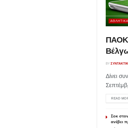
ΑΘΛΗΤΙΚ
ΠΑΟΚ 
Βέλγ
BY
ΣΥΝΤΑΚΤΙ
Δίνει συ
Σεπτέμβρ
READ MO
Σοκ στο
ανέβει 