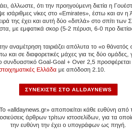
άει, άλλωστε, ότι την προηγούμενη διετία η Γουέσ
ε ισάριθμες νίκες στο «Emirates», έστω και αν η
ειρά της έχει και αυτή δύο «διπλά» στο σπίτι των 
ιστα, με εμφατικά σκορ (5-2 πέρυσι, 6-0 προ διετία
την αναμέτρηση ταιριάζει απόλυτα το «ο θάνατός 
τω και σε διαφορετικές μάχες για τις δύο ομάδες, γ
ο συνδυαστικό Goal-Goal + Over 2,5 προσφέρεται 
στοιχηματικές Ελλάδα
με απόδοση 2.10.
ΣΥΝΕΧΙΣΤΕ ΣΤΟ ALLDAYNEWS
To «alldaynews.gr» αποποιείται κάθε ευθύνη από τ
σιεύσεις άρθρων τρίτων ιστοσελίδων, για τα οποί
την ευθύνη την έχει ο υπογράφων ως πηγή.