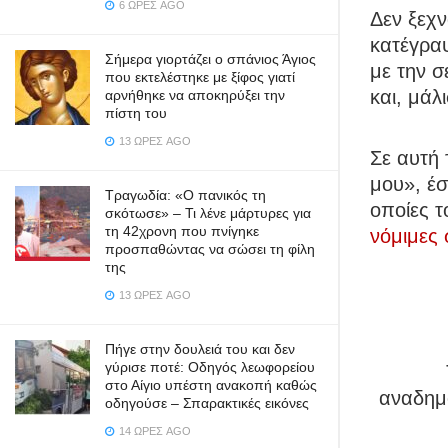
6 ΏΡΕΣ AGO
Δεν ξεχν
κατέγραψ
Σήμερα γιορτάζει ο σπάνιος Άγιος
με την σ
που εκτελέστηκε με ξίφος γιατί
και, μάλ
αρνήθηκε να αποκηρύξει την
πίστη του
13 ΏΡΕΣ AGO
Σε αυτή 
μου», έσ
Τραγωδία: «Ο πανικός τη
οποίες τ
σκότωσε» – Τι λένε μάρτυρες για
τη 42χρονη που πνίγηκε
νόμιμες 
προσπαθώντας να σώσει τη φίλη
της
13 ΏΡΕΣ AGO
Πήγε στην δουλειά του και δεν
γύρισε ποτέ: Οδηγός λεωφορείου
στο Αίγιο υπέστη ανακοπή καθώς
αναδημο
οδηγούσε – Σπαρακτικές εικόνες
14 ΏΡΕΣ AGO