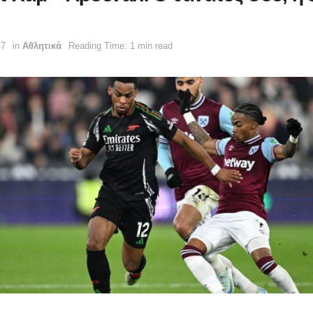
47
in
Αθλητικά
Reading Time: 1 min read