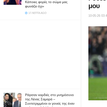
Κάποιες φορές το σώμα μας
μου
φωνάζει όχι»
17 ΛΕΠΤΆ AGO
10-05-26 03:
Ράγισαν καρδιές στο μνημόσυνο
της Λένας Σαμαρά –
Συντετριμμένοι οι γονείς της έναν