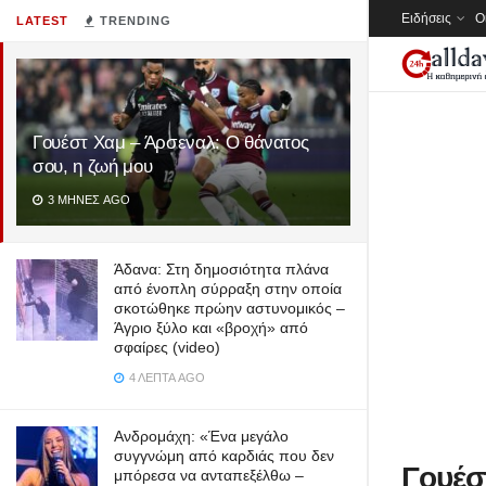
Ειδήσεις
Ο
LATEST
TRENDING
Γουέστ Χαμ – Άρσεναλ: Ο θάνατος
σου, η ζωή μου
3 ΜΉΝΕΣ AGO
Άδανα: Στη δημοσιότητα πλάνα
από ένοπλη σύρραξη στην οποία
σκοτώθηκε πρώην αστυνομικός –
Άγριο ξύλο και «βροχή» από
σφαίρες (video)
4 ΛΕΠΤΆ AGO
Ανδρομάχη: «Ένα μεγάλο
συγγνώμη από καρδιάς που δεν
Γουέσ
μπόρεσα να ανταπεξέλθω –