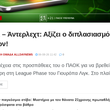
Ά
– Άντερλεχτ: Αξίζει ο διπλασιασμ
ων!
ΚΉ ΟΜΆΔΑ ALLDAYNEWS
06-08-26 11:42
0
νέχεια στις προσπάθειες του ο ΠΑΟΚ για να βρεθεί
η στη League Phase του Γιουρόπα Λιγκ. Στο πλαίσ
DETAILS
RE
ν παγκόσμιο στίβο: Μυστήριο με τον θάνατο 21χρονης πρωταθλήτ
πρόσφατα στο βάθρο