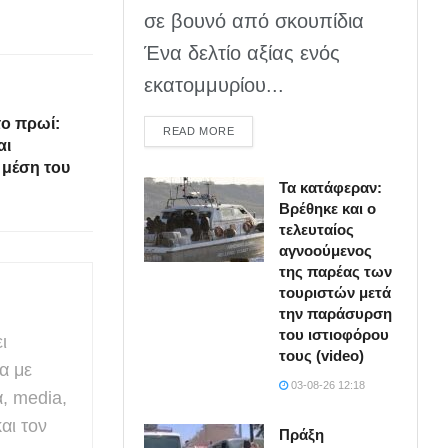
σε βουνό από σκουπίδια
Ένα δελτίο αξίας ενός
εκατομμυρίου...
ο πρωί:
DETAILS
READ MORE
αι
 μέση του
Τα κατάφεραν:
Βρέθηκε και ο
τελευταίος
αγνοούμενος
της παρέας των
τουριστών μετά
την παράσυρση
του ιστιοφόρου
ι
τους (video)
α με
03-08-26 12:18
α, media,
αι τον
Πράξη