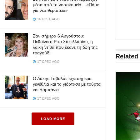
μέσα από το νοσοκομείο – «Πάμε
για νέα θεραπεία»
16 ΏΡΕΣ AGO
Σαν σήμερα 6 Αυγούστου:
Πεθαίνει η Ρίτα Σακελλαρίου, η
λαϊκή ντίβα που έκανε τη ζωή της
τραγούδι
Related
17 ΏΡΕΣ AGO
Ο Λάκης Γαβαλάς έχει σήμερα
γενέθλια και το γιόρτασε με τούρτα
και σαμπάνια
17 ΏΡΕΣ AGO
LOAD MORE