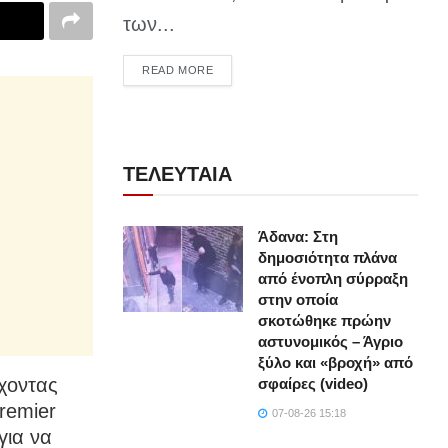
των...
DETAILS
READ MORE
ΤΕΛΕΥΤΑΙΑ
Άδανα: Στη
δημοσιότητα πλάνα
από ένοπλη σύρραξη
στην οποία
σκοτώθηκε πρώην
αστυνομικός – Άγριο
ξύλο και «βροχή» από
έχοντας
σφαίρες (video)
remier
07-08-26 15:18
για να