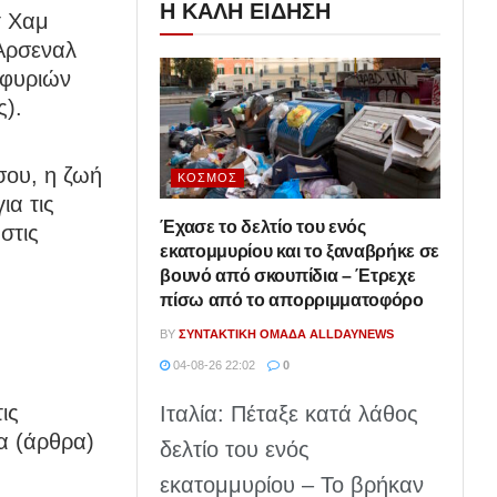
Η ΚΑΛΗ ΕΙΔΗΣΗ
τ Χαμ
 Άρσεναλ
Σφυριών
ς).
σου, η ζωή
ΚΌΣΜΟΣ
ια τις
Έχασε το δελτίο του ενός
στις
εκατομμυρίου και το ξαναβρήκε σε
βουνό από σκουπίδια – Έτρεχε
πίσω από το απορριμματοφόρο
BY
ΣΥΝΤΑΚΤΙΚΉ ΟΜΆΔΑ ALLDAYNEWS
04-08-26 22:02
0
ις
Ιταλία: Πέταξε κατά λάθος
α (άρθρα)
δελτίο του ενός
εκατομμυρίου – Το βρήκαν