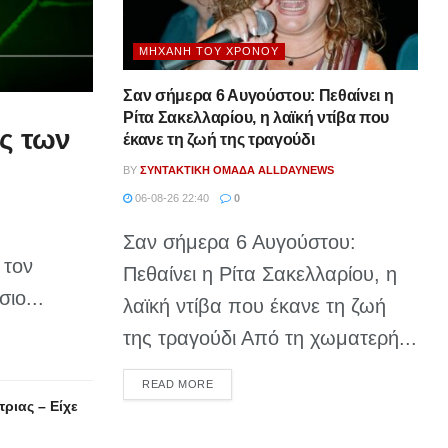
ΜΗΧΑΝΉ ΤΟΥ ΧΡΌΝΟΥ
Σαν σήμερα 6 Αυγούστου: Πεθαίνει η
Ρίτα Σακελλαρίου, η λαϊκή ντίβα που
ός των
έκανε τη ζωή της τραγούδι
BY
ΣΥΝΤΑΚΤΙΚΉ ΟΜΆΔΑ ALLDAYNEWS
06-08-26 22:40
0
Σαν σήμερα 6 Αυγούστου:
 τον
Πεθαίνει η Ρίτα Σακελλαρίου, η
ιο...
λαϊκή ντίβα που έκανε τη ζωή
της τραγούδι Από τη χωματερή...
DETAILS
READ MORE
ριας – Είχε