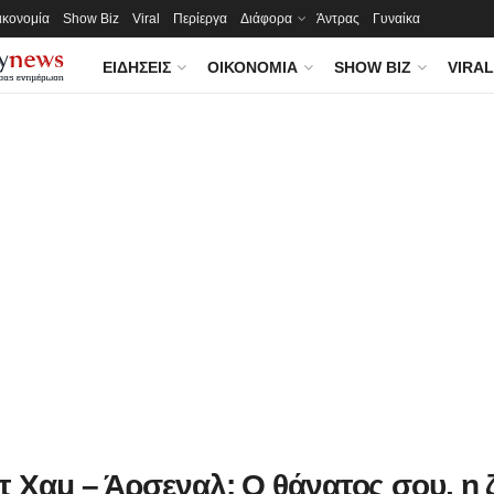
ικονομία
Show Biz
Viral
Περίεργα
Διάφορα
Άντρας
Γυναίκα
ΕΙΔΉΣΕΙΣ
ΟΙΚΟΝΟΜΊΑ
SHOW BIZ
VIRAL
τ Χαμ – Άρσεναλ: Ο θάνατος σου, η