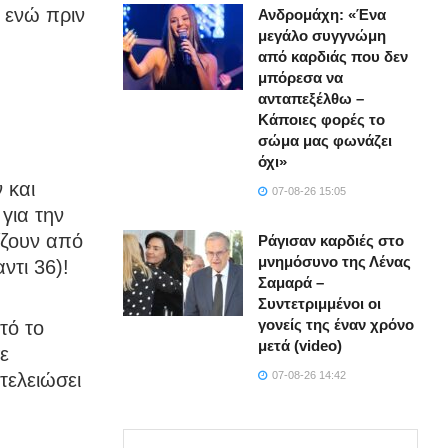
 ενώ πριν
Ανδρομάχη: «Ένα
μεγάλο συγγνώμη
από καρδιάς που δεν
μπόρεσα να
ανταπεξέλθω –
Κάποιες φορές το
σώμα μας φωνάζει
όχι»
 και
07-08-26 15:05
για την
ίζουν από
Ράγισαν καρδιές στο
μνημόσυνο της Λένας
ντι 36)!
Σαμαρά –
Συντετριμμένοι οι
γονείς της έναν χρόνο
τό το
μετά (video)
ε
τελειώσει
07-08-26 14:42