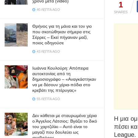
χρόνο μετά (video)
1
40 ΛΕΠΤΆ AGO
SHARES
Θρήνος για τη μάνα και τον γιο
που σκοτώθηκαν σήμερα στις
Σέρρες – Εκεί πήγαιναν μαζί,
ποιος οδηγούσε
43 ΛΕΠΤΆ AGO
Ιωάννα Κουλούρη: Απόπειρα
αυτοκτονίας από τη
δημοσιογράφο – «Aναγκάστηκαν
να με δέσουν χέρια-πόδια στο
κρεβάτι της πτέρυγας»
55 ΛΕΠΤΆ AGO
Δεν κάθεται με σταυρωμένα χέρια
Η μια ομ
ο Άγγελος Λάτσιος: Βγάζει το δικό
πέσει κα
του χαρτζιλίκι – Αυτό είναι το
μαγαζί που δουλεύει ως
League. 
σερβιτόρος