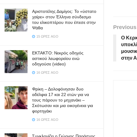
Αριστοτέλης Δαμίγος: Το «ύστατο
χαίρε» στον Έλληνα σύνδεσμο
του ελικοπτέρου που έπεσε στην
Previous
Ψάθα
15 ΏΡΕΣ AGO
Ο Κερκ
υποκλί
μουσικ
ΕΚΤΑΚΤΟ: Νεκρός οδηγός
στην 
αστικού λεωφορείου ενώ
οδηγούσε (video)
16 ΏΡΕΣ AGO
Φpiκη – Δολοφόνησαν δυο
αδέλφια 17 και 22 ετών για να
τους πάρουν το μηχανάκι –
Σκότωσαν και μια οικογένεια για
φορτηγάκι
16 ΏΡΕΣ AGO
Συγκλονίζει ο Γιώργος Παράσχος