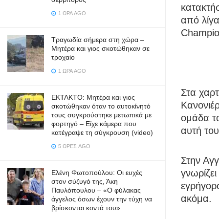
κατακτή
1 ΏΡΑ AGO
από λίγα
Champio
Τραγωδία σήμερα στη χώρα –
Μητέρα και γιος σκοτώθηκαν σε
τροχαίο
1 ΏΡΑ AGO
Στα χαρτ
ΕΚΤΑΚΤΟ: Μητέρα και γιος
Κανονιέρ
σκοτώθηκαν όταν το αυτοκίνητό
τους συγκρούστηκε μετωπικά με
ομάδα το
φορτηγό – Είχε κάμερα που
αυτή του
κατέγραψε τη σύγκρουση (video)
5 ΏΡΕΣ AGO
Στην Αγγ
γνωρίζει
Ελένη Φωτοπούλου: Οι ευχές
στον σύζυγό της, Άκη
εγρήγορσ
Παυλόπουλου – «Ο φύλακας
ακόμα.
άγγελος όσων έχουν την τύχη να
βρίσκονται κοντά του»