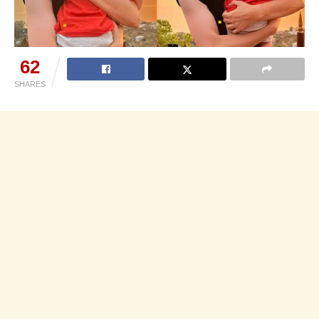
62
SHARES