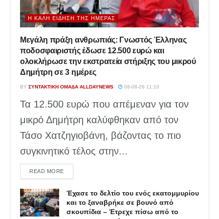
Η ΚΑΛΉ ΕΊΔΗΣΗ ΤΗΣ ΗΜΈΡΑΣ
Μεγάλη πράξη ανθρωπιάς: Γνωστός Έλληνας
ποδοσφαιριστής έδωσε 12.500 ευρώ και
ολοκλήρωσε την εκστρατεία στήριξης του μικρού
Δημήτρη σε 3 ημέρες
BY
ΣΥΝΤΑΚΤΙΚΉ ΟΜΆΔΑ ALLDAYNEWS
08-08-26 11:10
Τα 12.500 ευρώ που απέμεναν για τον
μικρό Δημήτρη καλύφθηκαν από τον
Τάσο Χατζηγιοβάνη, βάζοντας το πιο
συγκινητικό τέλος στην...
DETAILS
READ MORE
Έχασε το δελτίο του ενός εκατομμυρίου
και το ξαναβρήκε σε βουνό από
σκουπίδια – Έτρεχε πίσω από το