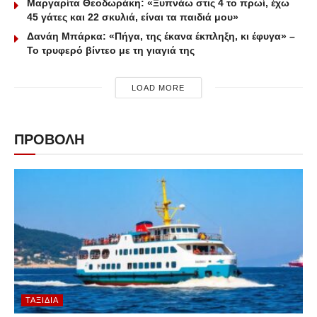
Μαργαρίτα Θεοδωράκη: «Ξυπνάω στις 4 το πρωί, έχω
45 γάτες και 22 σκυλιά, είναι τα παιδιά μου»
Δανάη Μπάρκα: «Πήγα, της έκανα έκπληξη, κι έφυγα» –
Το τρυφερό βίντεο με τη γιαγιά της
LOAD MORE
ΠΡΟΒΟΛΗ
ΤΑΞΊΔΙΑ