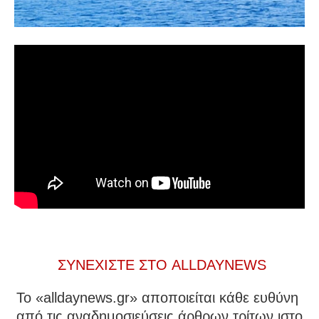
ΣΥΝΕΧΙΣΤΕ ΣΤΟ ALLDAYNEWS
To «alldaynews.gr» αποποιείται κάθε ευθύνη
από τις αναδημοσιεύσεις άρθρων τρίτων ιστο