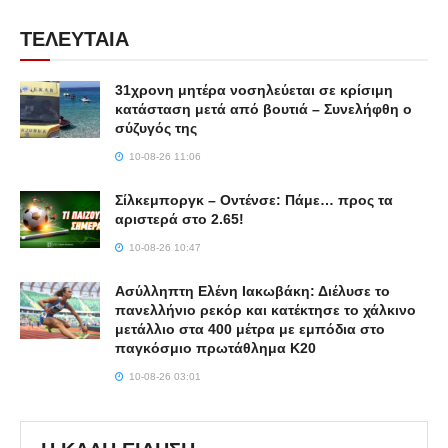
ΤΕΛΕΥΤΑΙΑ
31χρονη μητέρα νοσηλεύεται σε κρίσιμη
κατάσταση μετά από βουτιά – Συνελήφθη ο
σύζυγός της
10-08-26 11:06
Σίλκεμποργκ – Οντένσε: Πάμε… προς τα
αριστερά στο 2.65!
10-08-26 10:47
Ασύλληπτη Ελένη Ιακωβάκη: Διέλυσε το
πανελλήνιο ρεκόρ και κατέκτησε το χάλκινο
μετάλλιο στα 400 μέτρα με εμπόδια στο
παγκόσμιο πρωτάθλημα Κ20
10-08-26 03:01