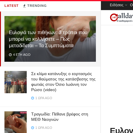
Ειδήσεις
Ο
LATEST
TRENDING
Ευλογιά των πιθήκων: 3 τρόποι που
μπορεί να κολλήσετε – Πώς
μεταδίδεται – Τα Συμπτώματα
4 ΈΤΗ AGO
Σε κλίμα κατάνυξης ο εορτασμός
του θαύματος της κατάσβεσης της
φωτιάς στον Όσιο Ιωάννη τον
Ρώσο (video)
1 ΏΡΑ AGO
Τραγωδία: Πέθανε βρέφος στη
ΜΕΘ Νεογνών
1 ΏΡΑ AGO
Ευλογ