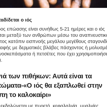
αδίδεται ο ιός
ος επώασης είναι συνήθως 5-21 ημέρες και ο ιός
εται μεταξύ των ανθρώπων μέσω του αναπνευστικ
ος κατόπιν εισπνοής μεγάλου μεγέθους σταγονιδ
αφής με δερματικές βλάβες πάσχοντος ή μολυσμέ
ινοσκεπάσματα ή πετσέτες που έχει χρησιμοποιήσε
).
ιά των πιθήκων: Αυτά είναι τα
ώματα-«Ο ιός θα εξαπλωθεί στην
η το καλοκαίρι»
εκδηλώνεται με πυρετό, κεφαλαλγία, μυαλγίες,