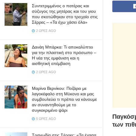
Συντετριμμένος ο πατέρας και
σύζυγος της μητέρας και του γιου
που σκοτώθηκαν στο τροχαίο στις
Σέρρες – «Τα έχω χάσει όλα»
2 ΏΡΕΣ AGO
Δανάη Μπάρκα: Τι αποκαλύπτει
για την πλαστική στο πρόσωπο –
Η νέα της εμφάνιση και η
αισθητική επέμβαση
2 ΏΡΕΣ AGO
Μαρίνα Βερνίκου: Ποζάρει με
λαγοκέφαλο στη Μύκονο και μας
συμβουλεύει τι πρέπει να κάνουμε
αν συναντηθούμε με το
συγκεκριμένο ψάρι
Παγκόσμ
5 ΏΡΕΣ AGO
των πιθ
Τραγωδία στις Σέρρες: «Τα έχασα