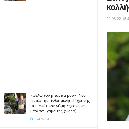
κολλή
22-05-22 18:
«Θέλω τον μπαμπά μου»: Νέο
βίντεο της μεθυσμένης 34χρονης
που σκότωσε νύφη λίγες ώρες
μετά τον γάμο της (video)
1 ΏΡΑ AGO