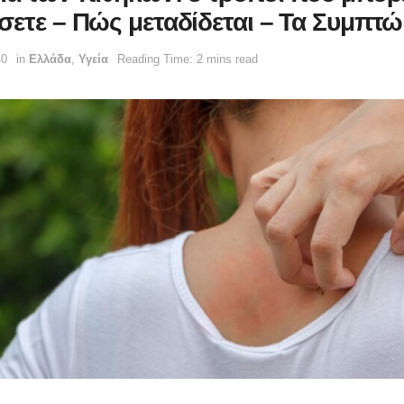
σετε – Πώς μεταδίδεται – Τα Συμπτ
40
in
Ελλάδα
,
Υγεία
Reading Time: 2 mins read