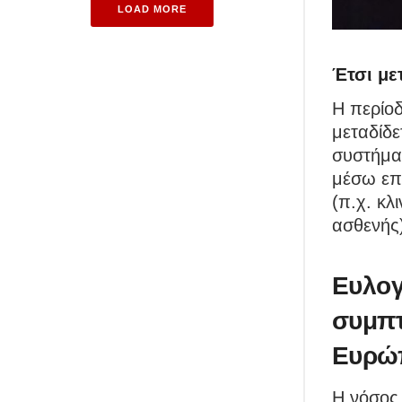
LOAD MORE
Έτσι μετ
Η περίοδ
μεταδίδ
συστήματ
μέσω επ
(π.χ. κλ
ασθενής
Ευλογ
συμπτ
Ευρώπ
Η νόσος 