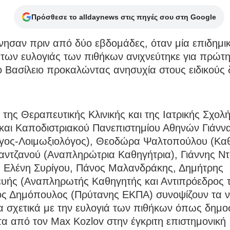
Πρόσθεσε το alldaynews στις πηγές σου στη Google
νησαν πριν από δύο εβδομάδες, όταν μία επιδημι
των ευλογιάς των πιθήκων ανιχνεύτηκε για πρώτ
 Βασίλειο προκαλώντας ανησυχία στους ειδικούς 
ί της Θεραπευτικής Κλινικής και της Ιατρικής Σχολ
και Καποδιστριακού Πανεπιστημίου Αθηνών Γιάννα
γος-Λοιμωξιολόγος), Θεοδώρα Ψαλτοπούλου (Καθ
αντζανού (Αναπληρώτρια Καθηγήτρια), Γιάννης Ν
 Ελένη Συρίγου, Πάνος Μαλανδράκης, Δημήτρης
υής (Αναπληρωτής Καθηγητής και Αντιπρόεδρος 
ος Δημόπουλος (Πρύτανης ΕΚΠΑ) συνοψίζουν τα ν
α σχετικά με την ευλογιά των πιθήκων όπως δημο
α από τον Max Kozlov στην έγκριτη επιστημονική