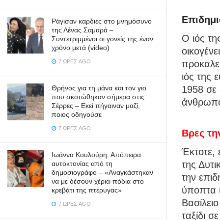
Επιδημι
Ράγισαν καρδιές στο μνημόσυνο
της Λένας Σαμαρά –
Ο ιός τη
Συντετριμμένοι οι γονείς της έναν
χρόνο μετά (video)
οικογένει
προκαλεί
7 ΏΡΕΣ AGO
ιός της
1958 σε 
Θρήνος για τη μάνα και τον γιο
που σκοτώθηκαν σήμερα στις
άνθρωπο
Σέρρες – Εκεί πήγαιναν μαζί,
ποιος οδηγούσε
7 ΏΡΕΣ AGO
Βρες τη
Έκτοτε, 
Ιωάννα Κουλούρη: Απόπειρα
της Δυτι
αυτοκτονίας από τη
δημοσιογράφο – «Aναγκάστηκαν
την επιδ
να με δέσουν χέρια-πόδια στο
ύποπτα 
κρεβάτι της πτέρυγας»
Βασίλειο
7 ΏΡΕΣ AGO
ταξίδι σ