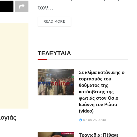
των...
DETAILS
READ MORE
ΤΕΛΕΥΤΑΙΑ
Σε κλίμα κατάνυξης ο
εορτασμός του
θαύματος της
κατάσβεσης της
φωτιάς στον Όσιο
Ιωάννη τον Ρώσο
(video)
λογιάς
07-08-26 20:40
Τραγωδία: Πέθανε