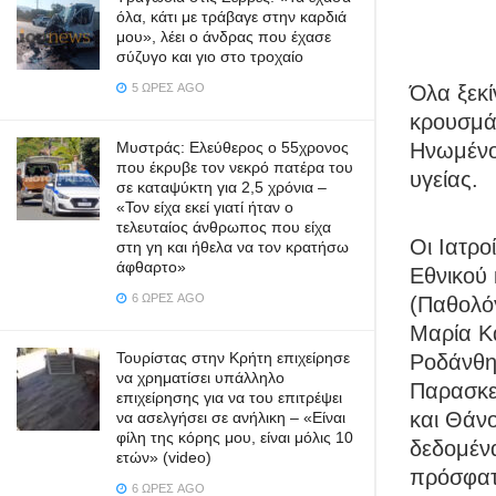
όλα, κάτι με τράβαγε στην καρδιά
μου», λέει ο άνδρας που έχασε
σύζυγο και γιο στο τροχαίο
Όλα ξεκί
5 ΏΡΕΣ AGO
κρουσμά
Ηνωμένο
Μυστράς: Ελεύθερος ο 55χρονος
που έκρυβε τον νεκρό πατέρα του
υγείας.
σε καταψύκτη για 2,5 χρόνια –
«Τον είχα εκεί γιατί ήταν ο
τελευταίος άνθρωπος που είχα
Οι Ιατρο
στη γη και ήθελα να τον κρατήσω
άφθαρτο»
Εθνικού 
6 ΏΡΕΣ AGO
(Παθολό
Μαρία Κ
Τουρίστας στην Κρήτη επιχείρησε
Ροδάνθη
να χρηματίσει υπάλληλο
Παρασκε
επιχείρησης για να του επιτρέψει
και Θάν
να ασελγήσει σε ανήλικη – «Είναι
φίλη της κόρης μου, είναι μόλις 10
δεδομέν
ετών» (video)
πρόσφατ
6 ΏΡΕΣ AGO