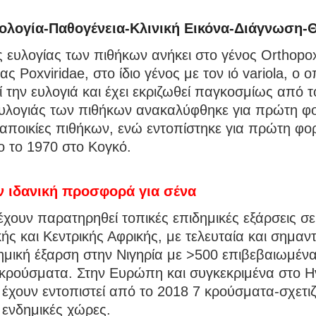
ολογία-Παθογένεια-Κλινική Εικόνα-Διάγνωση-
ς ευλογίας των πιθήκων ανήκει στο γένος Orthopox
ας Poxviridae, στο ίδιο γένος με τον ιό variola, ο 
 την ευλογιά και έχει εκριζωθεί παγκοσμίως από 
 ευλογιάς των πιθήκων ανακαλύφθηκε για πρώτη φ
αποικίες πιθήκων, ενώ εντοπίστηκε για πρώτη φο
 το 1970 στο Κογκό.
ν ιδανική προσφορά για σένα
έχουν παρατηρηθεί τοπικές επιδημικές εξάρσεις σ
κής και Κεντρικής Αφρικής, με τελευταία και σημαν
ημική έξαρση στην Νιγηρία με >500 επιβεβαιωμένα
κρούσματα. Στην Ευρώπη και συγκεκριμένα στο 
 έχουν εντοπιστεί από το 2018 7 κρούσματα-σχετι
ε ενδημικές χώρες.