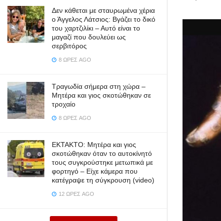
Δεν κάθεται με σταυρωμένα χέρια
ο Άγγελος Λάτσιος: Βγάζει το δικό
του χαρτζιλίκι – Αυτό είναι το
μαγαζί που δουλεύει ως
σερβιτόρος
8 ΏΡΕΣ AGO
Τραγωδία σήμερα στη χώρα –
Μητέρα και γιος σκοτώθηκαν σε
τροχαίο
8 ΏΡΕΣ AGO
ΕΚΤΑΚΤΟ: Μητέρα και γιος
σκοτώθηκαν όταν το αυτοκίνητό
τους συγκρούστηκε μετωπικά με
φορτηγό – Είχε κάμερα που
κατέγραψε τη σύγκρουση (video)
12 ΏΡΕΣ AGO