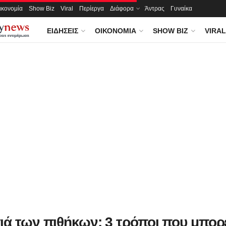
ικονομία
Show Biz
Viral
Περίεργα
Διάφορα
Άντρας
Γυναίκα
ΕΙΔΉΣΕΙΣ
ΟΙΚΟΝΟΜΊΑ
SHOW BIZ
VIRAL
ιά των πιθήκων: 3 τρόποι που μπορε