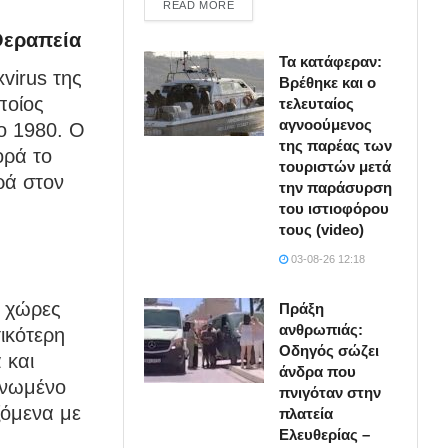
DETAILS
READ MORE
Θεραπεία
Τα κατάφεραν:
virus της
Βρέθηκε και ο
οποίος
τελευταίος
αγνοούμενος
το 1980. Ο
της παρέας των
ορά το
τουριστών μετά
ρά στον
την παράσυρση
του ιστιοφόρου
τους (video)
03-08-26 12:18
ε χώρες
Πράξη
ανθρωπιάς:
τικότερη
Οδηγός σώζει
 και
άνδρα που
Ηνωμένο
πνιγόταν στην
ζόμενα με
πλατεία
Ελευθερίας –