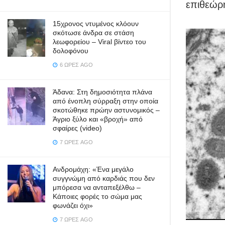
επιθεώρ
15χρονος ντυμένος κλόουν
σκότωσε άνδρα σε στάση
λεωφορείου – Viral βίντεο του
δολοφόνου
6 ΏΡΕΣ AGO
Άδανα: Στη δημοσιότητα πλάνα
από ένοπλη σύρραξη στην οποία
σκοτώθηκε πρώην αστυνομικός –
Άγριο ξύλο και «βροχή» από
σφαίρες (video)
7 ΏΡΕΣ AGO
Ανδρομάχη: «Ένα μεγάλο
συγγνώμη από καρδιάς που δεν
μπόρεσα να ανταπεξέλθω –
Κάποιες φορές το σώμα μας
φωνάζει όχι»
7 ΏΡΕΣ AGO