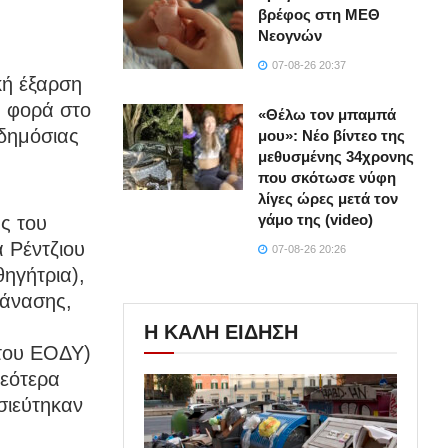
βρέφος στη ΜΕΘ
Νεογνών
07-08-26 20:37
κή έξαρση
η φορά στο
«Θέλω τον μπαμπά
δημόσιας
μου»: Νέο βίντεο της
μεθυσμένης 34χρονης
που σκότωσε νύφη
λίγες ώρες μετά τον
γάμο της (video)
ής του
 Ρέντζιου
07-08-26 20:26
ηγήτρια),
τάνασης,
Η ΚΑΛΗ ΕΙΔΗΣΗ
του ΕΟΔΥ)
εότερα
σιεύτηκαν