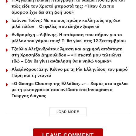
Η Αγγελική Ηλιάδη περιγράφει το θαύμα που έζησε και
πώς είδε τον Χριστό μπροστά της: «Ήταν ό,τι πιο
όμορφο έχω δει στη ζωή μου»
Ιωάννα Τούνη: Με ποιους πρώην κολλητούς της δεν
μιλά πλέον – Οι φιλίες που έληξαν ξαφνικά
Ανδρομάχη – Λιβάνης: Η απόφαση που πήραν για το
μέλλον του γάμου τους! Τι θα γίνει στις 12 Σεπτεμβρίου
Τζούλια Αλεξανδράτου: Άμεση και αιχμηρή απάντηση
στη Χρυσηίδα Δημουλίδου – «Η σιωπή μου τελειώνει
εδώ – Εάν δε γίνει ανάκληση θα κινηθώ νομικά»
Αλεξάνδρου: Στην Κύθνο με τη Ρία Ελληνίδου, τον μικρό
Πάρη και τη νταντά
«Ο George Clooney της Ελλάδας…» – Χαμός στα σχόλια
με τη φωτογραφία που ανέβασε στο Instagram ο
Γιώργος Λιάγκας
LOAD MORE
LEAVE COMMENT