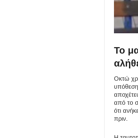
Το μ
αλήθ
Οκτώ χρό
υπόθεση 
αποχέτευ
από το σ
ότι ανήκ
πριν.
Η ταυτοπ