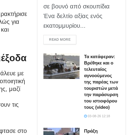
σε βουνό από σκουπίδια
αρακτήρισε
Ένα δελτίο αξίας ενός
λώς για
εκατομμυρίου...
 και
DETAILS
READ MORE
ιέξοδα
Τα κατάφεραν:
Βρέθηκε και ο
τελευταίος
Πάλευε με
αγνοούμενος
οποιητική
της παρέας των
τουριστών μετά
ης, μαζί
την παράσυρση
του ιστιοφόρου
ουν τις
τους (video)
03-08-26 12:18
φτασε στο
Πράξη