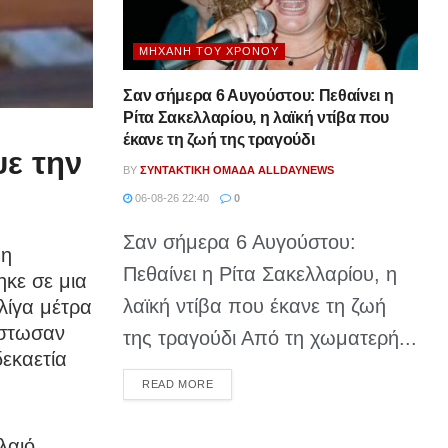
ΜΗΧΑΝΉ ΤΟΥ ΧΡΌΝΟΥ
Σαν σήμερα 6 Αυγούστου: Πεθαίνει η
Ρίτα Σακελλαρίου, η λαϊκή ντίβα που
έκανε τη ζωή της τραγούδι
ε την
BY
ΣΥΝΤΑΚΤΙΚΉ ΟΜΆΔΑ ALLDAYNEWS
06-08-26 22:40
0
Σαν σήμερα 6 Αυγούστου:
 η
Πεθαίνει η Ρίτα Σακελλαρίου, η
ηκε σε μια
λαϊκή ντίβα που έκανε τη ζωή
λίγα μέτρα
ίστωσαν
της τραγούδι Από τη χωματερή...
δεκαετία
DETAILS
READ MORE
λαιό