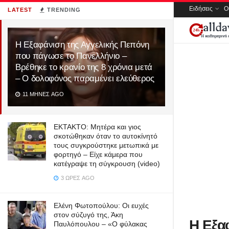
Ειδήσεις
Ο
LATEST
TRENDING
Η Εξαφάνιση της Αγγελικής Πεπόνη
που πάγωσε το Πανελλήνιο –
Βρέθηκε το κρανίο της 8 χρόνια μετά
– Ο δολοφόνος παραμένει ελεύθερος
11 ΜΉΝΕΣ AGO
ΕΚΤΑΚΤΟ: Μητέρα και γιος
σκοτώθηκαν όταν το αυτοκίνητό
τους συγκρούστηκε μετωπικά με
φορτηγό – Είχε κάμερα που
κατέγραψε τη σύγκρουση (video)
3 ΏΡΕΣ AGO
Ελένη Φωτοπούλου: Οι ευχές
στον σύζυγό της, Άκη
Η Εξα
Παυλόπουλου – «Ο φύλακας