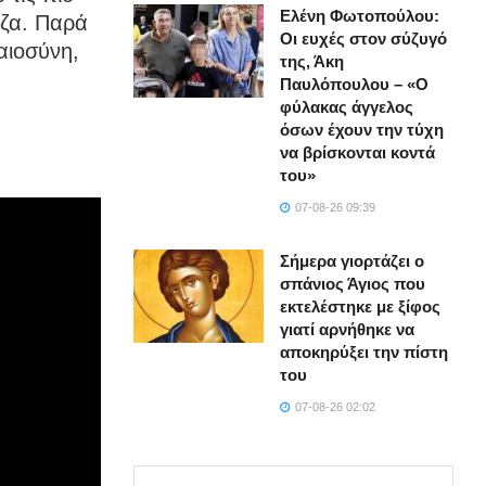
Ελένη Φωτοπούλου:
εζα. Παρά
Οι ευχές στον σύζυγό
αιοσύνη,
της, Άκη
Παυλόπουλου – «Ο
φύλακας άγγελος
όσων έχουν την τύχη
να βρίσκονται κοντά
του»
07-08-26 09:39
Σήμερα γιορτάζει ο
σπάνιος Άγιος που
εκτελέστηκε με ξίφος
γιατί αρνήθηκε να
αποκηρύξει την πίστη
του
07-08-26 02:02