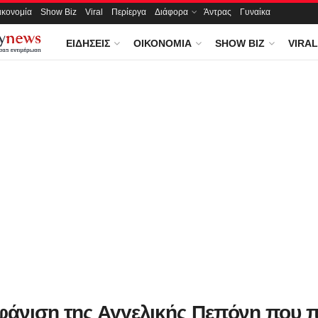
ικονομία
Show Biz
Viral
Περίεργα
Διάφορα
Άντρας
Γυναίκα
ΕΙΔΉΣΕΙΣ
ΟΙΚΟΝΟΜΊΑ
SHOW BIZ
VIRAL
φάνιση της Αγγελικής Πεπόνη που 