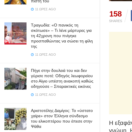
πίστη του
11 ΏΡΕΣ AGO
158
SHARES
Τραγωδία: «Ο πανικός τη
σκότωσε» – Τι λένε μάρτυρες για
τη 42χρονη που πνίγηκε
προσπαθώντας να σώσει τη φίλη
της
11 ΏΡΕΣ AGO
Πήγε στην δουλειά του και δεν
γύρισε ποτέ: Οδηγός λεωφορείου
στο Αίγιο υπέστη ανακοπή καθώς
οδηγούσε – Σπαρακτικές εικόνες
11 ΏΡΕΣ AGO
Αριστοτέλης Δαμίγος: Το «ύστατο
χαίρε» στον Έλληνα σύνδεσμο
του ελικοπτέρου που έπεσε στην
Η εξαφάν
Ψάθα
γνώμη. Η