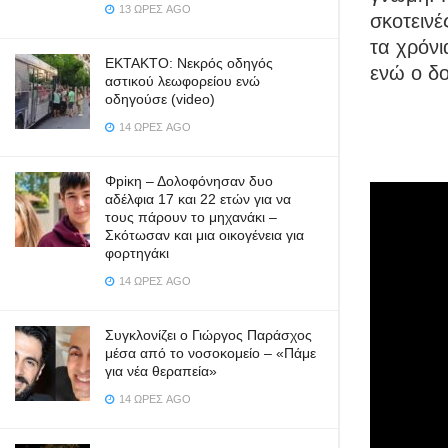
13 ΏΡΕΣ AGO
σκοτεινέ
τα χρόνι
ΕΚΤΑΚΤΟ: Νεκρός οδηγός
ενώ ο δ
αστικού λεωφορείου ενώ
οδηγούσε (video)
14 ΏΡΕΣ AGO
Φpiκη – Δολοφόνησαν δυο
αδέλφια 17 και 22 ετών για να
τους πάρουν το μηχανάκι –
Σκότωσαν και μια οικογένεια για
φορτηγάκι
14 ΏΡΕΣ AGO
Συγκλονίζει ο Γιώργος Παράσχος
μέσα από το νοσοκομείο – «Πάμε
για νέα θεραπεία»
14 ΏΡΕΣ AGO