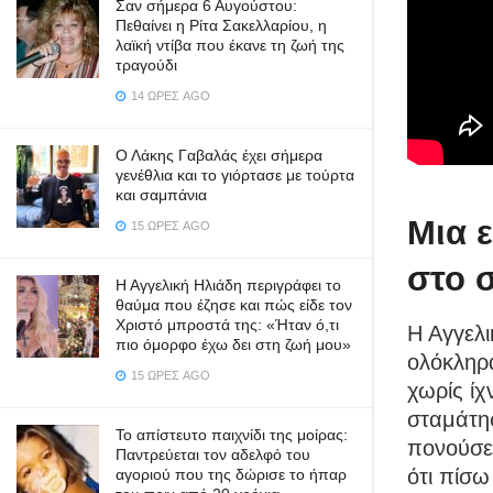
Σαν σήμερα 6 Αυγούστου:
Πεθαίνει η Ρίτα Σακελλαρίου, η
λαϊκή ντίβα που έκανε τη ζωή της
τραγούδι
14 ΏΡΕΣ AGO
Ο Λάκης Γαβαλάς έχει σήμερα
γενέθλια και το γιόρτασε με τούρτα
και σαμπάνια
Μια 
15 ΏΡΕΣ AGO
στο 
Η Αγγελική Ηλιάδη περιγράφει το
θαύμα που έζησε και πώς είδε τον
Χριστό μπροστά της: «Ήταν ό,τι
Η Αγγελι
πιο όμορφο έχω δει στη ζωή μου»
ολόκληρα
15 ΏΡΕΣ AGO
χωρίς ίχ
σταμάτησ
Το απίστευτο παιχνίδι της μοίρας:
πονούσε,
Παντρεύεται τον αδελφό του
ότι πίσω
αγοριού που της δώρισε το ήπαρ