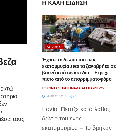
Η ΚΑΛΗ ΕΙΔΗΣΗ
ΚΌΣΜΟΣ
βεζα
Έχασε το δελτίο του ενός
εκατομμυρίου και το ξαναβρήκε σε
βουνό από σκουπίδια – Έτρεχε
πίσω από το απορριμματοφόρο
 οκτώ
BY
ΣΥΝΤΑΚΤΙΚΉ ΟΜΆΔΑ ALLDAYNEWS
στήριο,
04-08-26 22:02
0
δεν
Ιταλία: Πέταξε κατά λάθος
υ
δελτίο του ενός
μέσα τους
εκατομμυρίου – Το βρήκαν