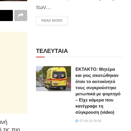
των...
DETAILS
READ MORE
ΤΕΛΕΥΤΑΙΑ
ΕΚΤΑΚΤΟ: Μητέρα
και γιος σκοτώθηκαν
όταν το αυτοκίνητό
τους συγκρούστηκε
μετωπικά με φορτηγό
– Είχε κάμερα που
κατέγραψε τη
σύγκρουση (video)
ινή
07-08-26 09:58
 τις πιο