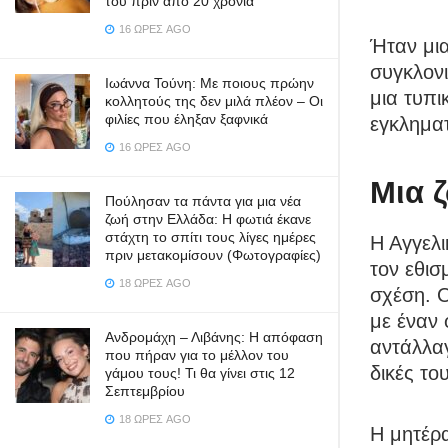
του πριν από 20 χρόνια
16 ΏΡΕΣ AGO
Ήταν μι
συγκλονι
Ιωάννα Τούνη: Με ποιους πρώην
μια τυπι
κολλητούς της δεν μιλά πλέον – Οι
φιλίες που έληξαν ξαφνικά
εγκληματ
16 ΏΡΕΣ AGO
Μια 
Πούλησαν τα πάντα για μια νέα
ζωή στην Ελλάδα: Η φωτιά έκανε
στάχτη το σπίτι τους λίγες ημέρες
Η Αγγελ
πριν μετακομίσουν (Φωτογραφίες)
τον εθισ
18 ΏΡΕΣ AGO
σχέση. Ο
με έναν 
Ανδρομάχη – Λιβάνης: Η απόφαση
αντάλλαγ
που πήραν για το μέλλον του
δικές το
γάμου τους! Τι θα γίνει στις 12
Σεπτεμβρίου
18 ΏΡΕΣ AGO
Η μητέρ