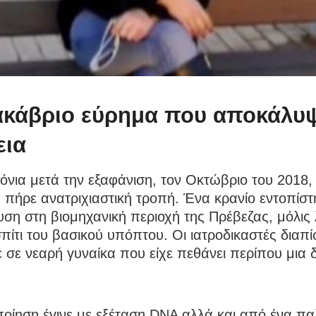
ακάβριο εύρημα που αποκάλυψ
εια
νια μετά την εξαφάνιση, τον Οκτώβριο του 2018,
πήρε ανατριχιαστική τροπή. Ένα κρανίο εντοπίστ
ση στη βιομηχανική περιοχή της Πρέβεζας, μόλις 
πίτι του βασικού υπόπτου. Οι ιατροδικαστές διαπ
ε σε νεαρή γυναίκα που είχε πεθάνει περίπου μια 
οίηση έγινε με εξέταση DNA αλλά και από ένα πα