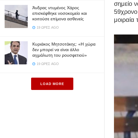
σημείο ν
Άνδρας ντυμένος Χάρος
59χρονο 
επισκέφθηκε νοσοκομείο και
κοιτούσε επίμονα ασθενείς
μοιραία 
19 ΏΡΕΣ AGO
Κυριάκος Μητσοτάκης: «Η χώρα
δεν μπορεί να είναι άλλο
αιχμάλωτη του ρουσφετιού»
19 ΏΡΕΣ AGO
LOAD MORE