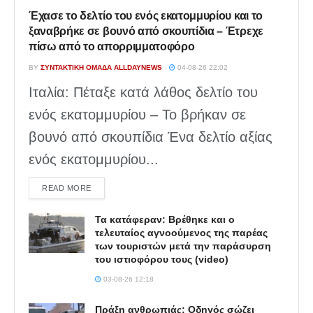
Έχασε το δελτίο του ενός εκατομμυρίου και το
ξαναβρήκε σε βουνό από σκουπίδια – Έτρεχε
πίσω από το απορριμματοφόρο
BY
ΣΥΝΤΑΚΤΙΚΉ ΟΜΆΔΑ ALLDAYNEWS
04-08-26 22:02
Ιταλία: Πέταξε κατά λάθος δελτίο του
ενός εκατομμυρίου – Το βρήκαν σε
βουνό από σκουπίδια Ένα δελτίο αξίας
ενός εκατομμυρίου...
DETAILS
READ MORE
Τα κατάφεραν: Βρέθηκε και ο
τελευταίος αγνοούμενος της παρέας
των τουριστών μετά την παράσυρση
του ιστιοφόρου τους (video)
03-08-26 12:18
Πράξη ανθρωπιάς: Οδηγός σώζει