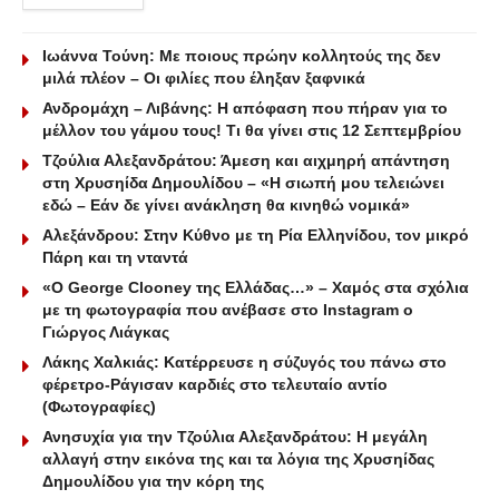
Ιωάννα Τούνη: Με ποιους πρώην κολλητούς της δεν
μιλά πλέον – Οι φιλίες που έληξαν ξαφνικά
Ανδρομάχη – Λιβάνης: Η απόφαση που πήραν για το
μέλλον του γάμου τους! Τι θα γίνει στις 12 Σεπτεμβρίου
Τζούλια Αλεξανδράτου: Άμεση και αιχμηρή απάντηση
στη Χρυσηίδα Δημουλίδου – «Η σιωπή μου τελειώνει
εδώ – Εάν δε γίνει ανάκληση θα κινηθώ νομικά»
Αλεξάνδρου: Στην Κύθνο με τη Ρία Ελληνίδου, τον μικρό
Πάρη και τη νταντά
«Ο George Clooney της Ελλάδας…» – Χαμός στα σχόλια
με τη φωτογραφία που ανέβασε στο Instagram ο
Γιώργος Λιάγκας
Λάκης Χαλκιάς: Κατέρρευσε η σύζυγός του πάνω στο
φέρετρο-Ράγισαν καρδιές στο τελευταίο αντίο
(Φωτογραφίες)
Ανησυχία για την Τζούλια Αλεξανδράτου: Η μεγάλη
αλλαγή στην εικόνα της και τα λόγια της Χρυσηίδας
Δημουλίδου για την κόρη της