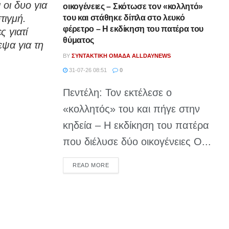
οι δυο για
οικογένειες – Σκότωσε τον «κολλητό»
τιγμή.
του και στάθηκε δίπλα στο λευκό
φέρετρο – Η εκδίκηση του πατέρα του
ς γιατί
θύματος
εψα για τη
BY
ΣΥΝΤΑΚΤΙΚΉ ΟΜΆΔΑ ALLDAYNEWS
31-07-26 08:51
0
Πεντέλη: Τον εκτέλεσε ο
«κολλητός» του και πήγε στην
κηδεία – Η εκδίκηση του πατέρα
που διέλυσε δύο οικογένειες Ο...
DETAILS
READ MORE