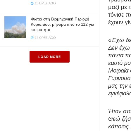
13 ΏΡΕΣ AGO
μαζί με
τόνισε π
Φωτιά στη Βιομηχανική Περιοχή
έχουν γί
Κορωπίου, μήνυμα από το 112 για
ετοιμότητα
14 ΏΡΕΣ AGO
«
Έχω δει
Δεν έχω 
πάντα πο
LOAD MORE
εαυτό μο
Μοιραία 
Γυρνούσα
μας την 
εγκέφα
Ήταν στο
Θεώ ζήσα
κάποιος