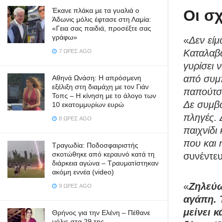
Έκανε πλάκα με τα γυαλιά ο
Οι σ
Άδωνις μόλις έφτασε στη Λαμία:
«Γεια σας παιδιά, προσέξτε σας
γράφω»
«
Δεν είμ
Καταλαβ
7 ΏΡΕΣ AGO
γυρίσει 
από συμ
Αθηνά Ωνάση: Η απρόσμενη
εξέλιξη στη διαμάχη με τον Γιάν
παπούτσι
Τοπς – Η κίνηση με το άλογο των
Δε συμβα
10 εκατομμυρίων ευρώ
πληγές. 
8 ΏΡΕΣ AGO
παιχνίδι
που και 
Τραγωδία: Ποδοσφαιριστής
σκοτώθηκε από κεραυνό κατά τη
συνέντε
διάρκεια αγώνα – Τραυματίστηκαν
ακόμη εννέα (video)
«
Ζηλεύω
9 ΏΡΕΣ AGO
αγάπη. 
μείνει 
Θρήνος για την Ελένη – Πέθανε
μόλις στα 29 της