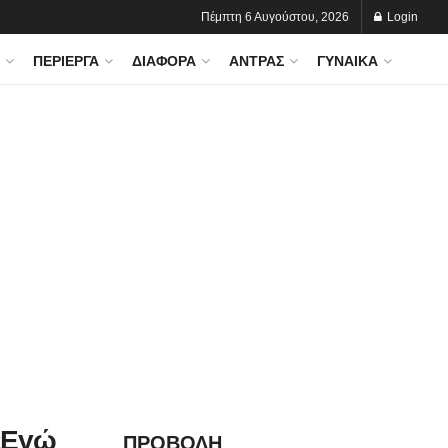
Πέμπτη 6 Αυγούστου, 2026
Login
ΠΕΡΊΕΡΓΑ
ΔΙΆΦΟΡΑ
ΆΝΤΡΑΣ
ΓΥΝΑΊΚΑ
«Εγώ
ΠΡΟΒΟΛΗ