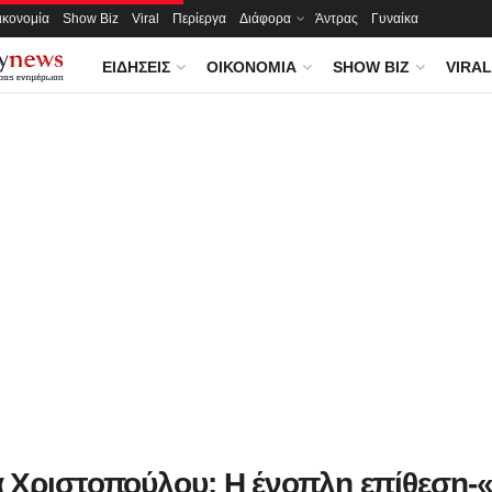
ικονομία
Show Biz
Viral
Περίεργα
Διάφορα
Άντρας
Γυναίκα
ΕΙΔΉΣΕΙΣ
ΟΙΚΟΝΟΜΊΑ
SHOW BIZ
VIRAL
 Χριστοπούλου: Η ένοπλη επίθεση-