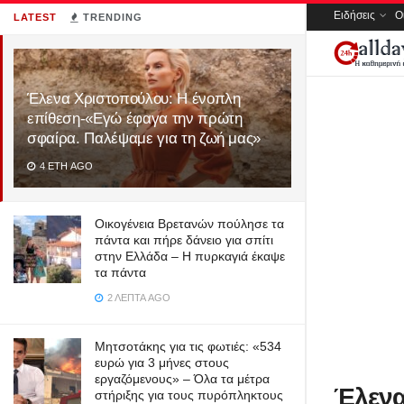
Ειδήσεις
Ο
LATEST
TRENDING
Έλενα Χριστοπούλου: Η ένοπλη
επίθεση-«Εγώ έφαγα την πρώτη
σφαίρα. Παλέψαμε για τη ζωή μας»
4 ΈΤΗ AGO
Οικογένεια Βρετανών πούλησε τα
πάντα και πήρε δάνειο για σπίτι
στην Ελλάδα – Η πυρκαγιά έκαψε
τα πάντα
2 ΛΕΠΤΆ AGO
Μητσοτάκης για τις φωτιές: «534
ευρώ για 3 μήνες στους
εργαζόμενους» – Όλα τα μέτρα
Έλενα
στήριξης για τους πυρόπληκτους