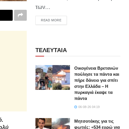
των...
DETAILS
READ MORE
ΤΕΛΕΥΤΑΙΑ
Οικογένεια Βρετανών
πούλησε τα πάντα και
πήρε δάνειο για σπίτι
στην Ελλάδα – Η
πυρκαγιά έκαψε τα
πάντα
06-08-26 04:19
ό.
Μητσοτάκης για τις
ολύ
φωτιές: «534 ευρώ για