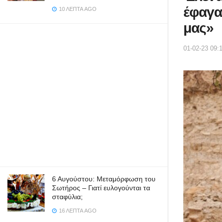
έφαγα
10 ΛΕΠΤΆ AGO
μας»
01-02-23 09:
6 Αυγούστου: Μεταμόρφωση του
Σωτήρος – Γιατί ευλογούνται τα
σταφύλια;
16 ΛΕΠΤΆ AGO