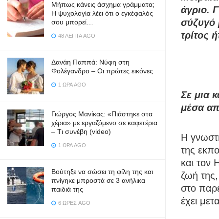
Μήπως κάνεις άσχημα γράμματα;
άγριο. 
Η ψυχολογία λέει ότι ο εγκέφαλός
σύζυγό 
σου μπορεί…
τρίτος 
48 ΛΕΠΤΆ AGO
Δανάη Παππά: Νύφη στη
Φολέγανδρο – Οι πρώτες εικόνες
1 ΏΡΑ AGO
Σε μια 
μέσα απ
Γιώργος Μανίκας: «Πιάστηκε στα
χέρια» με εργαζόμενο σε καφετέρια
– Tι συνέβη (video)
Η γνωστή
1 ΏΡΑ AGO
της εκπο
και τον 
Βούτηξε να σώσει τη φίλη της και
ζωή της,
πνίγηκε μπροστά σε 3 ανήλικα
στο παρε
παιδιά της
έχει μετ
6 ΏΡΕΣ AGO