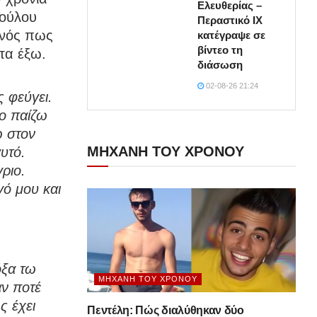
Ελευθερίας –
πούλου
Περαστικό ΙΧ
ονός πως
κατέγραψε σε
βίντεο τη
τα έξω.
διάσωση
02-08-26 21:24
ς φεύγει.
το παίζω
ω στον
ΜΗΧΑΝΗ ΤΟΥ ΧΡΟΝΟΥ
υτό.
ριο.
ό μου και
όξα τω
ΜΗΧΑΝΉ ΤΟΥ ΧΡΌΝΟΥ
αν ποτέ
ς έχει
Πεντέλη: Πώς διαλύθηκαν δύο