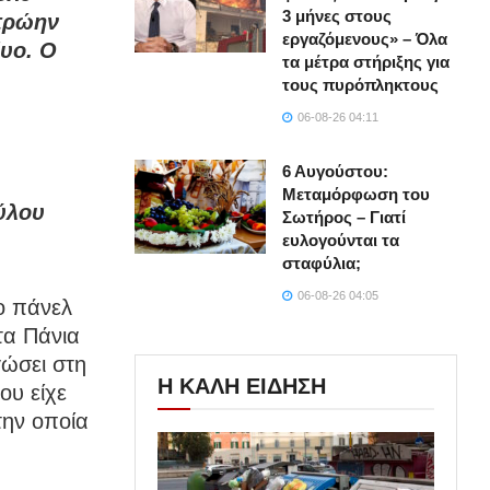
3 μήνες στους
 πρώην
εργαζόμενους» – Όλα
δυο. Ο
τα μέτρα στήριξης για
τους πυρόπληκτους
06-08-26 04:11
6 Αυγούστου:
Μεταμόρφωση του
ύλου
Σωτήρος – Γιατί
ευλογούνται τα
σταφύλια;
06-08-26 04:05
ο πάνελ
τα Πάνια
γώσει στη
Η ΚΑΛΗ ΕΙΔΗΣΗ
ου είχε
την οποία