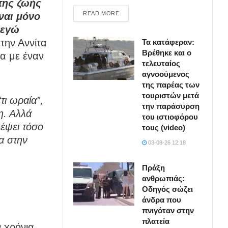
της ζωής
DETAILS
READ MORE
ναι μόνο
 εγώ
την Αννίτα
Τα κατάφεραν:
Βρέθηκε και ο
α με έναν
τελευταίος
αγνοούμενος
της παρέας των
τουριστών μετά
τι ωραία”,
την παράσυρση
η. Αλλά
του ιστιοφόρου
λέψει τόσο
τους (video)
ια στην
03-08-26 12:18
Πράξη
ανθρωπιάς:
Οδηγός σώζει
άνδρα που
πνιγόταν στην
πλατεία
ν χρόνια