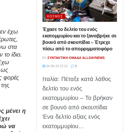
ΚΌΣΜΟΣ
Έχασε το δελτίο του ενός
δεν έχω
εκατομμυρίου και το ξαναβρήκε σε
έρωτες,
βουνό από σκουπίδια – Έτρεχε
νω στα
πίσω από το απορριμματοφόρο
το ίδιο.
BY
ΣΥΝΤΑΚΤΙΚΉ ΟΜΆΔΑ ALLDAYNEWS
 Έχω
04-08-26 22:02
0
 ως
ς φορές
Ιταλία: Πέταξε κατά λάθος
 της
δελτίο του ενός
εκατομμυρίου – Το βρήκαν
σε βουνό από σκουπίδια
ς μένει η
Ένα δελτίο αξίας ενός
έχει
εκατομμυρίου...
ορώ να