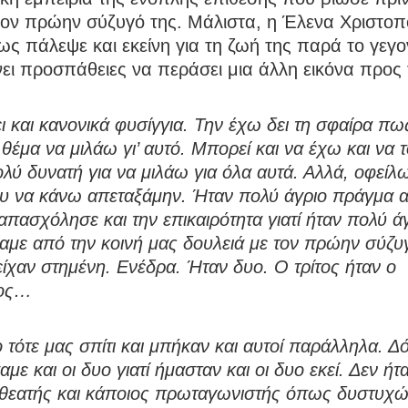
 τον πρώην σύζυγό της. Μάλιστα, η Έλενα Χριστο
ως πάλεψε και εκείνη για τη ζωή της παρά το γεγ
νει προσπάθειες να περάσει μια άλλη εικόνα προς 
 και κανονικά φυσίγγια. Την έχω δει τη σφαίρα πω
θέμα να μιλάω γι’ αυτό. Μπορεί και να έχω και να 
λύ δυνατή για να μιλάω για όλα αυτά. Αλλά, οφείλ
υ να κάνω απεταξάμην. Ήταν πολύ άγριο πράγμα α
απασχόλησε και την επικαιρότητα γιατί ήταν πολύ άγ
με από την κοινή μας δουλειά με τον πρώην σύζυγ
είχαν στημένη. Ενέδρα. Ήταν δυο. Ο τρίτος ήταν ο
λος…
 τότε μας σπίτι και μπήκαν και αυτοί παράλληλα. Δ
με και οι δυο γιατί ήμασταν και οι δυο εκεί. Δεν ήτ
 θεατής και κάποιος πρωταγωνιστής όπως δυστυχώ