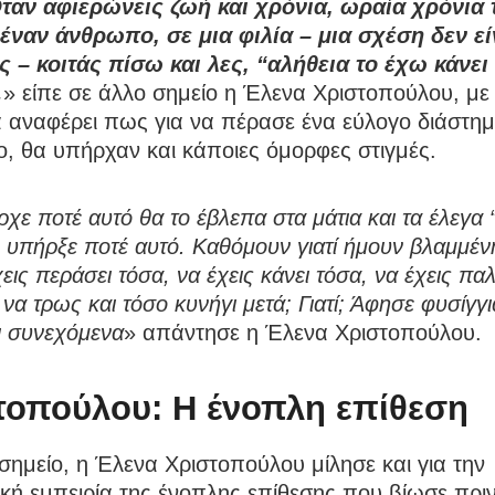
ταν αφιερώνεις ζωή και χρόνια, ωραία χρόνια 
 έναν άνθρωπο, σε μια φιλία – μια σχέση δεν εί
ς – κοιτάς πίσω και λες, “αλήθεια το έχω κάνει
…
» είπε σε άλλο σημείο η Έλενα Χριστοπούλου, με 
 αναφέρει πως για να πέρασε ένα εύλογο διάστημ
, θα υπήρχαν και κάποιες όμορφες στιγμές.
χε ποτέ αυτό θα το έβλεπα στα μάτια και τα έλεγα “
 υπήρξε ποτέ αυτό. Καθόμουν γιατί ήμουν βλαμμέν
χεις περάσει τόσα, να έχεις κάνει τόσα, να έχεις πα
 να τρως και τόσο κυνήγι μετά; Γιατί; Άφησε φυσίγγ
ι συνεχόμενα
» απάντησε η Έλενα Χριστοπούλου.
τοπούλου: Η ένοπλη επίθεση
σημείο, η Έλενα Χριστοπούλου μίλησε και για την
κή εμπειρία της ένοπλης επίθεσης που βίωσε πρι