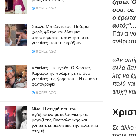
ζήσω. Ό
9 ΏΡΕΣ AGO
σου, σε
ο έρωτα
αυτό;“
Στέλλα Μπεζαντάκου: Ποζάρει
χωρίς φίλτρα και δίνει μια
Πάνια να
αποστομωτική απάντηση στις
άνθρωπο
γυναίκες που την κράζουν
9 ΏΡΕΣ AGO
«
Αν υπήρ
αλλά δεν
«Εκείνες… κι εγώ!»: Ο Κώστας
Καραφώτης ποζάρει με τις δύο
λες να έ
γυναίκες της ζωής του – Η σπάνια
πολύ και
φωτογραφία
ψυχή κα
9 ΏΡΕΣ AGO
Νίνο: Η στιγμή που τον
Χρισ
«γάζωσαν» με καλάσνικοφ σε
μαγαζί της Θεσσαλονίκης και
γλίτωσε κυριολεκτικά την τελευταία
Σε άλλο 
στιγμή
τραυματι