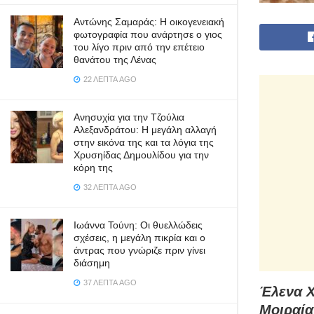
Αντώνης Σαμαράς: Η οικογενειακή
φωτογραφία που ανάρτησε ο γιος
του λίγο πριν από την επέτειο
θανάτου της Λένας
22 ΛΕΠΤΆ AGO
Ανησυχία για την Τζούλια
Αλεξανδράτου: Η μεγάλη αλλαγή
στην εικόνα της και τα λόγια της
Χρυσηίδας Δημουλίδου για την
κόρη της
32 ΛΕΠΤΆ AGO
Ιωάννα Τούνη: Οι θυελλώδεις
σχέσεις, η μεγάλη πικρία και ο
άντρας που γνώριζε πριν γίνει
διάσημη
37 ΛΕΠΤΆ AGO
Έλενα Χ
Μοιραία