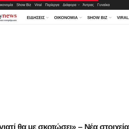
ικονομία
Show Biz
Viral
Περίεργα
Διάφορα
Άντρας
Γυναίκα
ΕΙΔΉΣΕΙΣ
ΟΙΚΟΝΟΜΊΑ
SHOW BIZ
VIRAL
ιατί θα με σκοτώσει» – Νέα στοιχεία