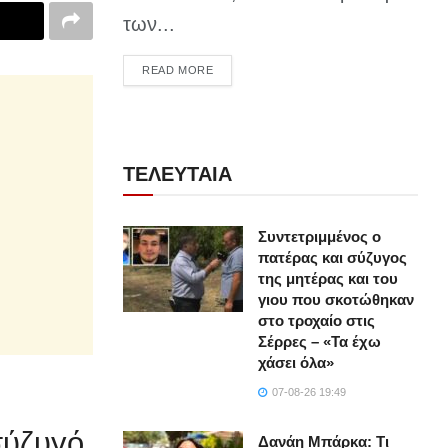
των...
DETAILS
READ MORE
ΤΕΛΕΥΤΑΙΑ
Συντετριμμένος ο
πατέρας και σύζυγος
της μητέρας και του
γιου που σκοτώθηκαν
στο τροχαίο στις
Σέρρες – «Τα έχω
χάσει όλα»
ς
07-08-26 19:49
σύζυγό
Δανάη Μπάρκα: Τι