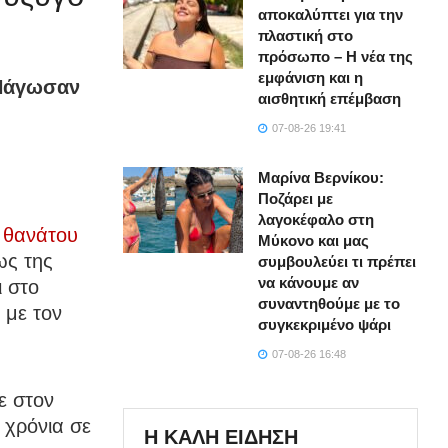
αποκαλύπτει για την
πλαστική στο
πρόσωπο – Η νέα της
εμφάνιση και η
 Πάγωσαν
αισθητική επέμβαση
07-08-26 19:41
Μαρίνα Βερνίκου:
Ποζάρει με
λαγοκέφαλο στη
υ θανάτου
Μύκονο και μας
ως της
συμβουλεύει τι πρέπει
να κάνουμε αν
ι στο
συναντηθούμε με το
 με τον
συγκεκριμένο ψάρι
07-08-26 16:48
ε στον
 χρόνια σε
Η ΚΑΛΗ ΕΙΔΗΣΗ