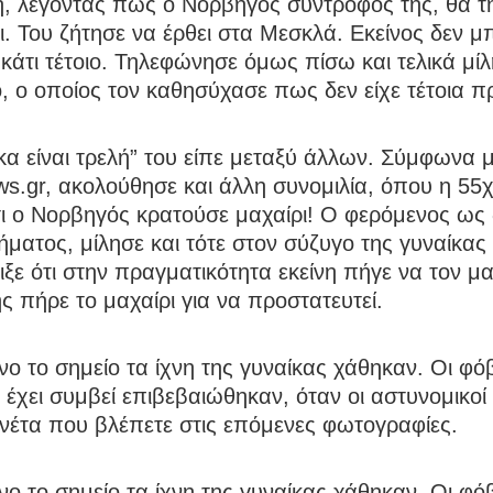
η, λέγοντας πως ο Νορβηγός σύντροφός της, θα τ
. Του ζήτησε να έρθει στα Μεσκλά. Εκείνος δεν 
 κάτι τέτοιο. Τηλεφώνησε όμως πίσω και τελικά μίλ
 ο οποίος τον καθησύχασε πως δεν είχε τέτοια π
κα είναι τρελή” του είπε μεταξύ άλλων. Σύμφωνα μ
s.gr, ακολούθησε και άλλη συνομιλία, όπου η 55χ
τι ο Νορβηγός κρατούσε μαχαίρι! Ο φερόμενος ως
ήματος, μίλησε και τότε στον σύζυγο της γυναίκας 
ξε ότι στην πραγματικότητα εκείνη πήγε να τον μ
της πήρε το μαχαίρι για να προστατευτεί.
νο το σημείο τα ίχνη της γυναίκας χάθηκαν. Οι φόβο
 έχει συμβεί επιβεβαιώθηκαν, όταν οι αστυνομικο
νέτα που βλέπετε στις επόμενες φωτογραφίες.
νο το σημείο τα ίχνη της γυναίκας χάθηκαν. Οι φόβο