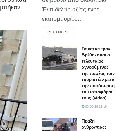
ί μπήκαν
Ένα δελτίο αξίας ενός
εκατομμυρίου...
DETAILS
READ MORE
Τα κατάφεραν:
Βρέθηκε και ο
τελευταίος
αγνοούμενος
της παρέας των
τουριστών μετά
την παράσυρση
του ιστιοφόρου
τους (video)
03-08-26 12:18
Πράξη
ανθρωπιάς: