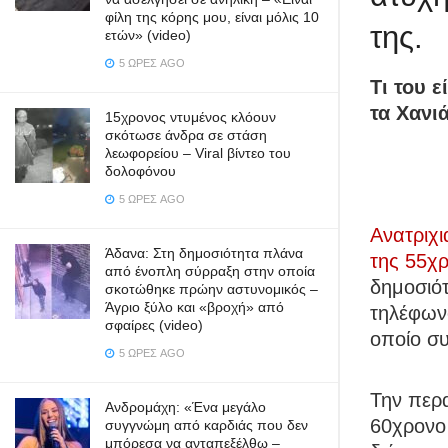
φίλη της κόρης μου, είναι μόλις 10
της.
ετών» (video)
5 ΏΡΕΣ AGO
Τι του 
τα Χανι
15χρονος ντυμένος κλόουν
σκότωσε άνδρα σε στάση
λεωφορείου – Viral βίντεο του
δολοφόνου
5 ΏΡΕΣ AGO
Ανατριχι
Άδανα: Στη δημοσιότητα πλάνα
της 55χ
από ένοπλη σύρραξη στην οποία
δημοσιότ
σκοτώθηκε πρώην αστυνομικός –
Άγριο ξύλο και «βροχή» από
τηλέφωνο
σφαίρες (video)
οποίο συ
5 ΏΡΕΣ AGO
Την περ
Ανδρομάχη: «Ένα μεγάλο
60χρονο 
συγγνώμη από καρδιάς που δεν
μπόρεσα να ανταπεξέλθω –