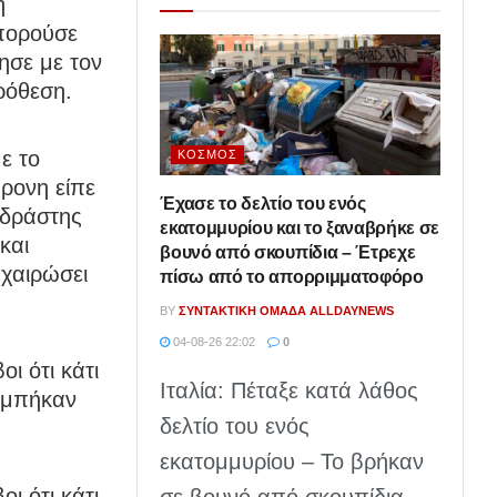
η
μπορούσε
ησε με τον
ρόθεση.
ε το
ΚΌΣΜΟΣ
ρονη είπε
Έχασε το δελτίο του ενός
 δράστης
εκατομμυρίου και το ξαναβρήκε σε
και
βουνό από σκουπίδια – Έτρεχε
αχαιρώσει
πίσω από το απορριμματοφόρο
BY
ΣΥΝΤΑΚΤΙΚΉ ΟΜΆΔΑ ALLDAYNEWS
04-08-26 22:02
0
ι ότι κάτι
Ιταλία: Πέταξε κατά λάθος
ί μπήκαν
δελτίο του ενός
εκατομμυρίου – Το βρήκαν
ι ότι κάτι
σε βουνό από σκουπίδια