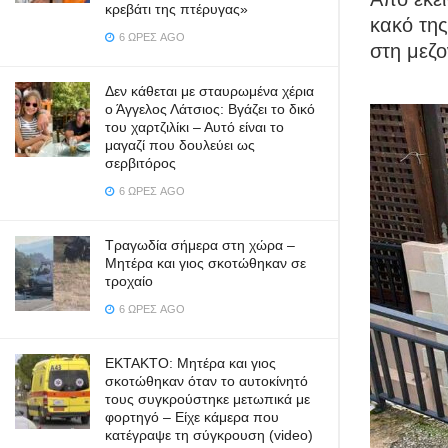
κρεβάτι της πτέρυγας»
κακό της
6 ΏΡΕΣ AGO
στη μεζ
Δεν κάθεται με σταυρωμένα χέρια
ο Άγγελος Λάτσιος: Βγάζει το δικό
του χαρτζιλίκι – Αυτό είναι το
μαγαζί που δουλεύει ως
σερβιτόρος
6 ΏΡΕΣ AGO
Τραγωδία σήμερα στη χώρα –
Μητέρα και γιος σκοτώθηκαν σε
τροχαίο
6 ΏΡΕΣ AGO
ΕΚΤΑΚΤΟ: Μητέρα και γιος
σκοτώθηκαν όταν το αυτοκίνητό
τους συγκρούστηκε μετωπικά με
φορτηγό – Είχε κάμερα που
κατέγραψε τη σύγκρουση (video)