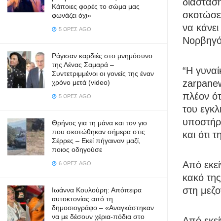
διάστασ
Κάποιες φορές το σώμα μας
σκοτώσει
φωνάζει όχι»
να κάνει
5 ΏΡΕΣ AGO
Νορβηγό,
Ράγισαν καρδιές στο μνημόσυνο
της Λένας Σαμαρά –
“Η γυναί
Συντετριμμένοι οι γονείς της έναν
zarpanew
χρόνο μετά (video)
πλέον ό
5 ΏΡΕΣ AGO
του εγκλ
υποστήρι
Θρήνος για τη μάνα και τον γιο
που σκοτώθηκαν σήμερα στις
και ότι 
Σέρρες – Εκεί πήγαιναν μαζί,
ποιος οδηγούσε
Από εκεί
6 ΏΡΕΣ AGO
κακό της
στη μεζο
Ιωάννα Κουλούρη: Απόπειρα
αυτοκτονίας από τη
δημοσιογράφο – «Aναγκάστηκαν
να με δέσουν χέρια-πόδια στο
Από εκεί