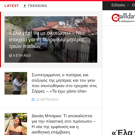
Ειδήσεις
Ο
LATEST
TRENDING
«Έλα γιατί θα με σκοτώσει» – Νέα
στοιχεία για τη δολοφονία μητέρας
τριών παιδιών
6 ΈΤΗ AGO
Συντετριμμένος ο πατέρας και
σύζυγος της μητέρας και του γιου
που σκοτώθηκαν στο τροχαίο στις
Σέρρες – «Τα έχω χάσει όλα»
22 ΛΕΠΤΆ AGO
Δανάη Μπάρκα: Τι αποκαλύπτει
για την πλαστική στο πρόσωπο –
Η νέα της εμφάνιση και η
«Έλα γ
αισθητική επέμβαση