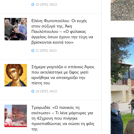
10 ΏΡΕΣ AGO
Ελένη Φωτοπούλου: Οι ευχές
στον σύζυγό της, Άκη
Παυλόπουλου – «Ο φύλακας
άγγελος όσων έχουν την τύχη να
βρίσκονται κοντά του»
11 ΏΡΕΣ AGO
Σήμερα γιορτάζει ο σπάνιος Άγιος
που εκτελέστηκε με ξίφος γιατί
αρνήθηκε να αποκηρύξει την
πίστη του
18 ΏΡΕΣ AGO
Τραγωδία: «Ο πανικός τη
σκότωσε» – Τι λένε μάρτυρες για
τη 42χρονη που πνίγηκε
προσπαθώντας να σώσει τη φίλη
της