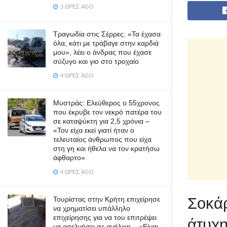
3 ΏΡΕΣ AGO
Τραγωδία στις Σέρρες: «Τα έχασα
όλα, κάτι με τράβαγε στην καρδιά
μου», λέει ο άνδρας που έχασε
σύζυγο και γιο στο τροχαίο
4 ΏΡΕΣ AGO
Μυστράς: Ελεύθερος ο 55χρονος
που έκρυβε τον νεκρό πατέρα του
σε καταψύκτη για 2,5 χρόνια –
«Τον είχα εκεί γιατί ήταν ο
τελευταίος άνθρωπος που είχα
στη γη και ήθελα να τον κρατήσω
άφθαρτο»
4 ΏΡΕΣ AGO
Σοκάρ
Τουρίστας στην Κρήτη επιχείρησε
να χρηματίσει υπάλληλο
επιχείρησης για να του επιτρέψει
άτυχη
να ασελγήσει σε ανήλικη – «Είναι