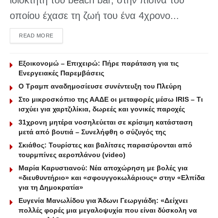
ιδιοκτήτη του beach bar, στην πισίνα του
οποίου έχασε τη ζωή του ένα 4χρονο...
DETAILS
READ MORE
Εξοικονομώ – Επιχειρώ: Πήρε παράταση για τις
Ενεργειακές Παρεμβάσεις
Ο Τραμπ αναδημοσίευσε συνέντευξη του Πλεύρη
Στο μικροσκόπιο της ΑΑΔΕ οι μεταφορές μέσω IRIS – Τι
ισχύει για χαρτζιλίκια, δωρεές και γονικές παροχές
31χρονη μητέρα νοσηλεύεται σε κρίσιμη κατάσταση
μετά από βουτιά – Συνελήφθη ο σύζυγός της
Σκιάθος: Τουρίστες και βαλίτσες παρασύρονται από
τουρμπίνες αεροπλάνου (video)
Μαρία Καρυστιανού: Νέα αποχώρηση με βολές για
«διευθυντήριο» και «σφουγγοκωλάριους» στην «Ελπίδα
για τη Δημοκρατία»
Ευγενία Μανωλίδου για Άδωνι Γεωργιάδη: «Δείχνει
πολλές φορές μια μεγαλοψυχία που είναι δύσκολη να