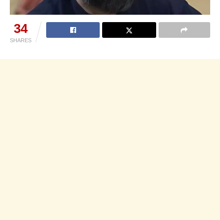
34
SHARES