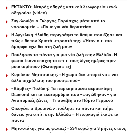
ΕΚΤΑΚΤΟ: Νεκρός οδηγός αστικού λεωφορείου ενώ
οδηγούσε (video)
Συγκλονίζει ο Γιώργος Παράσχος μέσα από το
νοσοκομείο – «Πάμε για νέα θεραπεία»
Η Αγγελική Ηλιάδη περιγράφει το θαύμα που έζησε και
πώς είδε τον Χριστό μπροστά της: «Ήταν ό,τι πιο
όμορφο έχω δει στη ζωή μου»
Πούλησαν τα πάντα για μια νέα ζωή στην Ελλάδα: Η
φωτιά έκανε στάχτη το σπίτι τους λίγες ημέρες πριν
μετακομίσουν (Φωτογραφίες)
Κυριάκος Μητσοτάκης: «Η χώρα δεν μπορεί να είναι
άλλο αιχμάλωτη του ρουσφετιού»
«Βόμβες» Πολάκη: Τα παρκαρισμένα αεροσκάφη
Diamond και τα εκατομμύρια που «φαγώθηκαν» για
Αντιπυρικές ζώνες – Τι συνέβη στο Πόρτο Γερμενό
Οικογένεια Βρετανών πούλησε τα πάντα και πήρε
δάνειο για σπίτι στην Ελλάδα – Η πυρκαγιά έκαψε τα
πάντα
Μητσοτάκης για τις φωτιές: «534 ευρώ για 3 μήνες στους