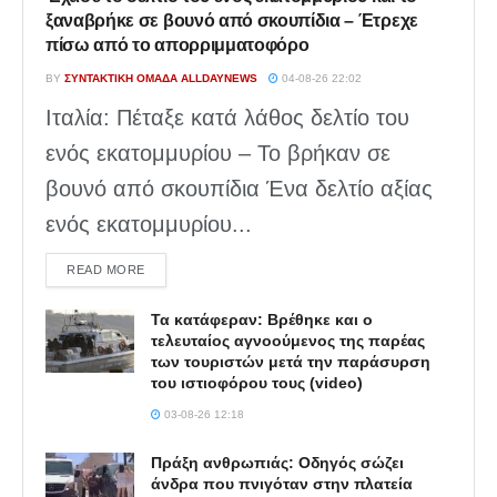
ξαναβρήκε σε βουνό από σκουπίδια – Έτρεχε
πίσω από το απορριμματοφόρο
BY
ΣΥΝΤΑΚΤΙΚΉ ΟΜΆΔΑ ALLDAYNEWS
04-08-26 22:02
Ιταλία: Πέταξε κατά λάθος δελτίο του
ενός εκατομμυρίου – Το βρήκαν σε
βουνό από σκουπίδια Ένα δελτίο αξίας
ενός εκατομμυρίου...
DETAILS
READ MORE
Τα κατάφεραν: Βρέθηκε και ο
τελευταίος αγνοούμενος της παρέας
των τουριστών μετά την παράσυρση
του ιστιοφόρου τους (video)
03-08-26 12:18
Πράξη ανθρωπιάς: Οδηγός σώζει
άνδρα που πνιγόταν στην πλατεία