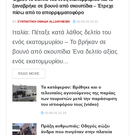
ξαναβρήκε σε βουνό από σκουπίδια – Έτρεχε
πίσω από το απορριμματοφόρο
BY
ΣΥΝΤΑΚΤΙΚΉ ΟΜΆΔΑ ALLDAYNEWS
04-08-26 22:02
Ιταλία: Πέταξε κατά λάθος δελτίο του
ενός εκατομμυρίου – Το βρήκαν σε
βουνό από σκουπίδια Ένα δελτίο αξίας
ενός εκατομμυρίου...
DETAILS
READ MORE
Τα κατάφεραν: Βρέθηκε και ο
τελευταίος αγνοούμενος της παρέας
των τουριστών μετά την παράσυρση
του ιστιοφόρου τους (video)
03-08-26 12:18
Πράξη ανθρωπιάς: Οδηγός σώζει
άνδρα που πνιγόταν στην πλατεία