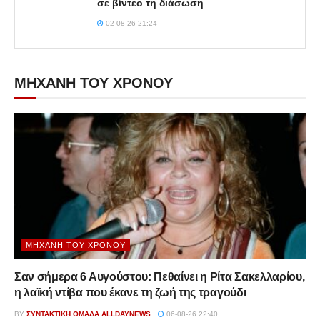
σε βίντεο τη διάσωση
02-08-26 21:24
ΜΗΧΑΝΗ ΤΟΥ ΧΡΟΝΟΥ
ΜΗΧΑΝΉ ΤΟΥ ΧΡΌΝΟΥ
Σαν σήμερα 6 Αυγούστου: Πεθαίνει η Ρίτα Σακελλαρίου,
η λαϊκή ντίβα που έκανε τη ζωή της τραγούδι
BY
ΣΥΝΤΑΚΤΙΚΉ ΟΜΆΔΑ ALLDAYNEWS
06-08-26 22:40