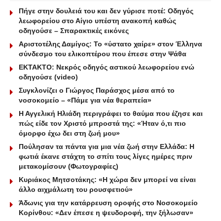
Πήγε στην δουλειά του και δεν γύρισε ποτέ: Οδηγός
λεωφορείου στο Αίγιο υπέστη ανακοπή καθώς
οδηγούσε – Σπαρακτικές εικόνες
Αριστοτέλης Δαμίγος: Το «ύστατο χαίρε» στον Έλληνα
σύνδεσμο του ελικοπτέρου που έπεσε στην Ψάθα
ΕΚΤΑΚΤΟ: Νεκρός οδηγός αστικού λεωφορείου ενώ
οδηγούσε (video)
Συγκλονίζει ο Γιώργος Παράσχος μέσα από το
νοσοκομείο – «Πάμε για νέα θεραπεία»
Η Αγγελική Ηλιάδη περιγράφει το θαύμα που έζησε και
πώς είδε τον Χριστό μπροστά της: «Ήταν ό,τι πιο
όμορφο έχω δει στη ζωή μου»
Πούλησαν τα πάντα για μια νέα ζωή στην Ελλάδα: Η
φωτιά έκανε στάχτη το σπίτι τους λίγες ημέρες πριν
μετακομίσουν (Φωτογραφίες)
Κυριάκος Μητσοτάκης: «Η χώρα δεν μπορεί να είναι
άλλο αιχμάλωτη του ρουσφετιού»
Άδωνις για την κατάρρευση οροφής στο Νοσοκομείο
Κορίνθου: «Δεν έπεσε η ψευδοροφή, την ξήλωσαν»