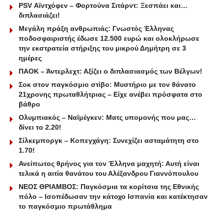
PSV Αϊντχόφεν – Φορτούνα Σιτάρντ: Ξεσπάει και…
διπλασιάζει!
Μεγάλη πράξη ανθρωπιάς: Γνωστός Έλληνας
ποδοσφαιριστής έδωσε 12.500 ευρώ και ολοκλήρωσε
την εκστρατεία στήριξης του μικρού Δημήτρη σε 3
ημέρες
ΠΑΟΚ – Άντερλεχτ: Αξίζει ο διπλασιασμός των Βέλγων!
Σοκ στον παγκόσμιο στίβο: Μυστήριο με τον θάνατο
21χρονης πρωταθλήτριας – Είχε ανέβει πρόσφατα στο
βάθρο
Ολυμπιακός – Ναϊμέγκεν: Ματς υπομονής που μας…
δίνει το 2.20!
Σίλκεμποργκ – Κοπεγχάγη: Συνεχίζει ασταμάτητη στο
1.70!
Ανείπωτος θρήνος για τον Έλληνα μαχητή: Αυτή είναι
τελικά η αιτία θανάτου του Αλέξανδρου Γιαννόπουλου
ΝΕΟΣ ΘΡΙΑΜΒΟΣ: Παγκόσμια τα κορίτσια της Εθνικής
πόλο – Ισοπέδωσαν την κάτοχο Ισπανία και κατέκτησαν
το παγκόσμιο πρωτάθλημα