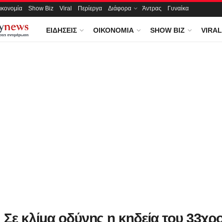
ικονομία
Show Biz
Viral
Περίεργα
Διάφορα
Άντρας
Γυναίκα
ΕΙΔΉΣΕΙΣ
ΟΙΚΟΝΟΜΊΑ
SHOW BIZ
VIRAL
: Σε κλίμα οδύνης η κηδεία του 33χρ