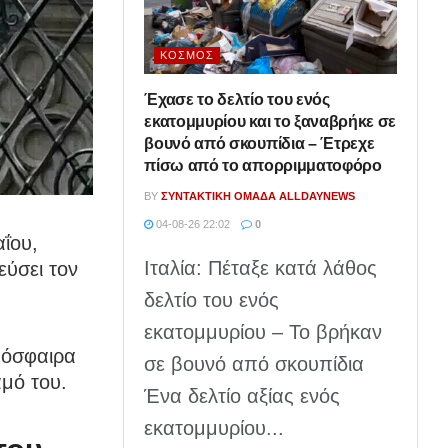
ΚΌΣΜΟΣ
Έχασε το δελτίο του ενός
εκατομμυρίου και το ξαναβρήκε σε
βουνό από σκουπίδια – Έτρεχε
πίσω από το απορριμματοφόρο
BY
ΣΥΝΤΑΚΤΙΚΉ ΟΜΆΔΑ ALLDAYNEWS
04-08-26 22:02
0
ΐου,
Ιταλία: Πέταξε κατά λάθος
εύσει τον
δελτίο του ενός
εκατομμυρίου – Το βρήκαν
μόσφαιρα
σε βουνό από σκουπίδια
αμό του.
Ένα δελτίο αξίας ενός
εκατομμυρίου...