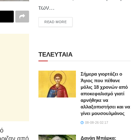
των...
DETAILS
READ MORE
ΤΕΛΕΥΤΑΙΑ
Σήμερα γιορτάζει ο
Άγιος που πέθανε
μόλις 18 χρονών από
αποκεφαλισμό γιατί
αρνήθηκε να
αλλαξοπιστήσει και να
γίνει μουσουλμάνος
08-08-26 02:17
κό
ώριζαν από
Δανάη Μπάρκα: