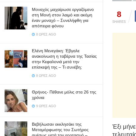
Μοναχός μαχαίρωσε εργαζόμενο
8
στη Μονή στον λαιμό και ακόμη
έναν μοναχό – Συνελήφθη για
SHARES
απόπειρα φόνου
8 ΏΡΕΣ AGO
Ελένη Μενεγάκη: Έβγαλε
ανακοίνωση η ταβέρνα της Τασίας
στην Κεφαλονιά μετά την
επίσκεψή της – Τι συνέβη;
8 ΏΡΕΣ AGO
Θρήνος- Πέθανε μόλις στα 26 της
χρόνια
9 ΏΡΕΣ AGO
Βεβήλωσαν εκκλησάκι της
Έξι μήν
Μεταμόρφωσης του Σωτήρος
τελευταί
αμέσως μετά τον εορτασμό –