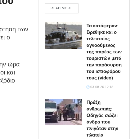
του
DETAILS
READ MORE
Τα κατάφεραν:
άρτηση των
Βρέθηκε και ο
ει ο
τελευταίος
αγνοούμενος
της παρέας των
τουριστών μετά
την ώρα
την παράσυρση
του ιστιοφόρου
οι και
τους (video)
ξόδιο
03-08-26 12:18
Πράξη
ανθρωπιάς:
Οδηγός σώζει
άνδρα που
πνιγόταν στην
πλατεία