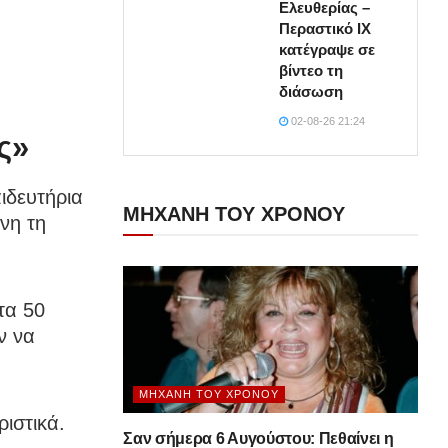
Ελευθερίας –
Περαστικό ΙΧ
κατέγραψε σε
βίντεο τη
διάσωση
02-08-26 21:24
ς»
ιδευτήρια
ΜΗΧΑΝΗ ΤΟΥ ΧΡΟΝΟΥ
νη τη
τα 50
ν να
ΜΗΧΑΝΉ ΤΟΥ ΧΡΌΝΟΥ
ιστικά.
Σαν σήμερα 6 Αυγούστου: Πεθαίνει η