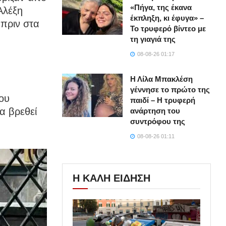
«Πήγα, της έκανα
Αλέξη
έκπληξη, κι έφυγα» –
 πριν στα
Το τρυφερό βίντεο με
τη γιαγιά της
08-08-26 01:17
Η Λίλα Μπακλέση
γέννησε το πρώτο της
ου
παιδί – Η τρυφερή
α βρεθεί
ανάρτηση του
συντρόφου της
08-08-26 01:11
Η ΚΑΛΗ ΕΙΔΗΣΗ