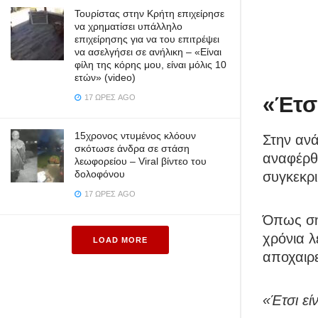
Τουρίστας στην Κρήτη επιχείρησε
να χρηματίσει υπάλληλο
επιχείρησης για να του επιτρέψει
να ασελγήσει σε ανήλικη – «Είναι
φίλη της κόρης μου, είναι μόλις 10
ετών» (video)
«Έτσι
17 ΏΡΕΣ AGO
15χρονος ντυμένος κλόουν
Στην ανά
σκότωσε άνδρα σε στάση
αναφέρθ
λεωφορείου – Viral βίντεο του
δολοφόνου
συγκεκρ
17 ΏΡΕΣ AGO
Όπως σημ
χρόνια λ
LOAD MORE
αποχαιρε
«Έτσι εί