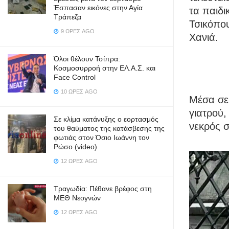
Έσπασαν εικόνες στην Αγία
τα παιδι
Τράπεζα
Τσικόπου
9 ΏΡΕΣ AGO
Χανιά.
Όλοι θέλουν Τσίπρα:
Κοσμοσυρροή στην ΕΛ.Α.Σ. και
Face Control
10 ΏΡΕΣ AGO
Μέσα σε 
γιατρού,
Σε κλίμα κατάνυξης ο εορτασμός
νεκρός σ
του θαύματος της κατάσβεσης της
φωτιάς στον Όσιο Ιωάννη τον
Ρώσο (video)
12 ΏΡΕΣ AGO
Τραγωδία: Πέθανε βρέφος στη
ΜΕΘ Νεογνών
12 ΏΡΕΣ AGO