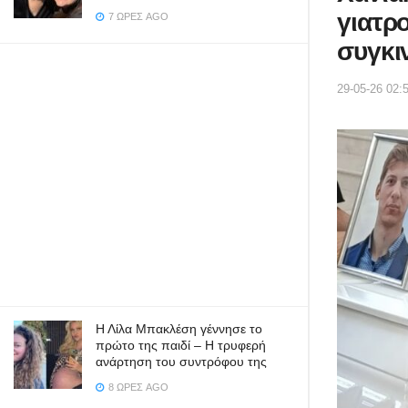
γιατρ
7 ΏΡΕΣ AGO
συγκιν
29-05-26 02:
Η Λίλα Μπακλέση γέννησε το
πρώτο της παιδί – Η τρυφερή
ανάρτηση του συντρόφου της
8 ΏΡΕΣ AGO