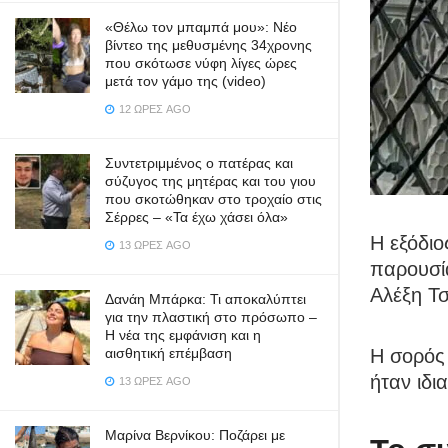
«Θέλω τον μπαμπά μου»: Νέο
βίντεο της μεθυσμένης 34χρονης
που σκότωσε νύφη λίγες ώρες
μετά τον γάμο της (video)
12 ΏΡΕΣ AGO
Συντετριμμένος ο πατέρας και
σύζυγος της μητέρας και του γιου
που σκοτώθηκαν στο τροχαίο στις
Σέρρες – «Τα έχω χάσει όλα»
Η εξόδιο
13 ΏΡΕΣ AGO
παρουσία
Αλέξη Τσ
Δανάη Μπάρκα: Τι αποκαλύπτει
για την πλαστική στο πρόσωπο –
Η νέα της εμφάνιση και η
Η σορός 
αισθητική επέμβαση
ήταν ιδι
13 ΏΡΕΣ AGO
Μαρίνα Βερνίκου: Ποζάρει με