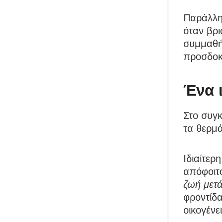
Παράλλη
όταν βρι
συμμαθήτ
προσδοκί
Ένα 
Στο συγκ
τα θερμά
Ιδιαίτερ
απόφοιτο
ζωή μετ
φροντίδα
οικογένε