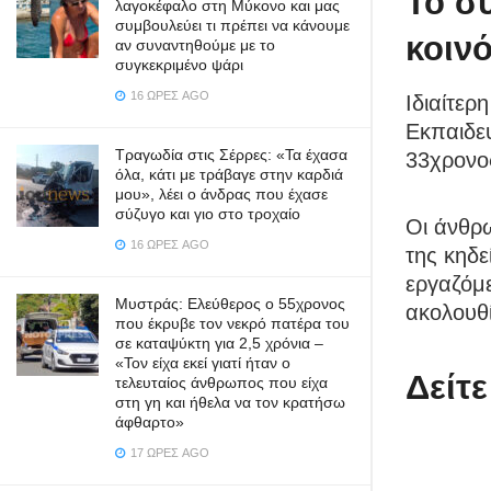
Το συ
λαγοκέφαλο στη Μύκονο και μας
συμβουλεύει τι πρέπει να κάνουμε
κοιν
αν συναντηθούμε με το
συγκεκριμένο ψάρι
16 ΏΡΕΣ AGO
Ιδιαίτερ
Εκπαιδε
Τραγωδία στις Σέρρες: «Τα έχασα
33χρονο
όλα, κάτι με τράβαγε στην καρδιά
μου», λέει ο άνδρας που έχασε
σύζυγο και γιο στο τροχαίο
Οι άνθρ
16 ΏΡΕΣ AGO
της κηδε
εργαζόμ
Μυστράς: Ελεύθερος ο 55χρονος
ακολουθ
που έκρυβε τον νεκρό πατέρα του
σε καταψύκτη για 2,5 χρόνια –
«Τον είχα εκεί γιατί ήταν ο
Δείτε
τελευταίος άνθρωπος που είχα
στη γη και ήθελα να τον κρατήσω
άφθαρτο»
17 ΏΡΕΣ AGO