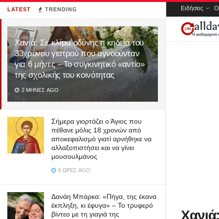
Ειδήσεις
Ο
LATEST
TRENDING
Χανιά: Σε κλίμα οδύνης η κηδεία του
33χρονου γιατρού που αγνοούνταν
για 6 μήνες – Το συγκινητικό «αντίο»
της σχολικής του κοινότητας
2 ΜΉΝΕΣ AGO
Σήμερα γιορτάζει ο Άγιος που
πέθανε μόλις 18 χρονών από
αποκεφαλισμό γιατί αρνήθηκε να
αλλαξοπιστήσει και να γίνει
μουσουλμάνος
6 ΏΡΕΣ AGO
Δανάη Μπάρκα: «Πήγα, της έκανα
έκπληξη, κι έφυγα» – Το τρυφερό
Χανιά
βίντεο με τη γιαγιά της