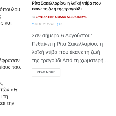
Ρίτα Σακελλαρίου, η λαϊκή ντίβα που
κόπουλου,
έκανε τη ζωή της τραγούδι
ς
BY
ΣΥΝΤΑΚΤΙΚΉ ΟΜΆΔΑ ALLDAYNEWS
ς και
06-08-26 22:40
0
Σαν σήμερα 6 Αυγούστου:
Πεθαίνει η Ρίτα Σακελλαρίου, η
λαϊκή ντίβα που έκανε τη ζωή
ξέφρασαν
της τραγούδι Από τη χωματερή...
ίους του.
DETAILS
READ MORE
ης
λετών
«Η
ι τη
αι την