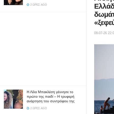
Ελλάδ
2 ΏΡΕΣ AGO
δωμάτ
«ξεφε
08-07-26 22:
Η Λίλα Μπακλέση γέννησε το
πρώτο της παιδί – Η τρυφερή
ανάρτηση του συντρόφου της
2 ΏΡΕΣ AGO