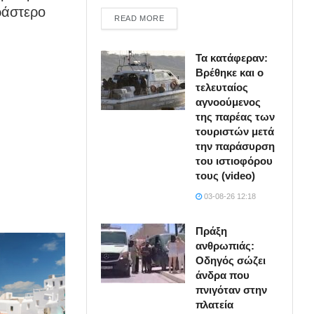
ράστερο
DETAILS
READ MORE
Τα κατάφεραν:
Βρέθηκε και ο
τελευταίος
αγνοούμενος
της παρέας των
τουριστών μετά
την παράσυρση
του ιστιοφόρου
τους (video)
03-08-26 12:18
Πράξη
ανθρωπιάς:
Οδηγός σώζει
άνδρα που
πνιγόταν στην
πλατεία