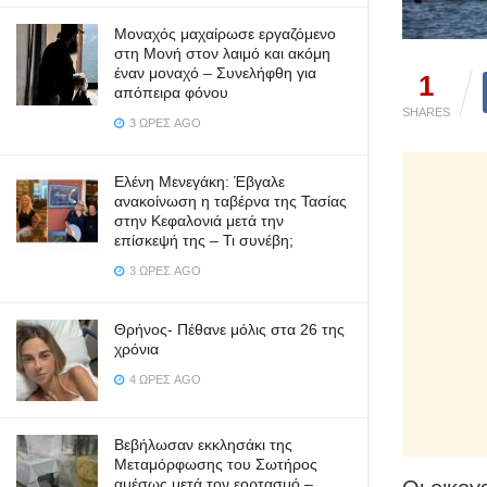
Μοναχός μαχαίρωσε εργαζόμενο
στη Μονή στον λαιμό και ακόμη
έναν μοναχό – Συνελήφθη για
1
απόπειρα φόνου
SHARES
3 ΏΡΕΣ AGO
Ελένη Μενεγάκη: Έβγαλε
ανακοίνωση η ταβέρνα της Τασίας
στην Κεφαλονιά μετά την
επίσκεψή της – Τι συνέβη;
3 ΏΡΕΣ AGO
Θρήνος- Πέθανε μόλις στα 26 της
χρόνια
4 ΏΡΕΣ AGO
Βεβήλωσαν εκκλησάκι της
Μεταμόρφωσης του Σωτήρος
αμέσως μετά τον εορτασμό –