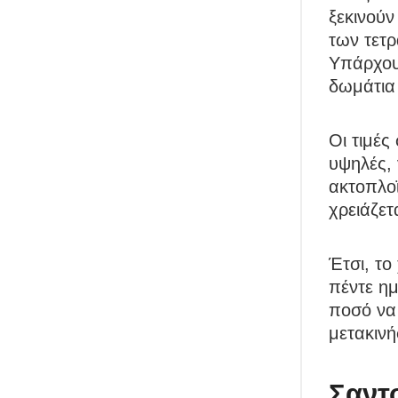
ξεκινού
των τετρ
Υπάρχουν
δωμάτια
Οι τιμές
υψηλές, 
ακτοπλοϊ
χρειάζε
Έτσι, το
πέντε η
ποσό να
μετακινή
Σαντ