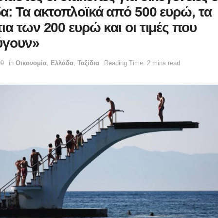
α: Τα ακτοπλοϊκά από 500 ευρώ, τα
ια των 200 ευρώ και οι τιμές που
ύγουν»
09
in
Οικονομία
,
Ελλάδα
,
Ταξίδια
Reading Time: 2 mins read