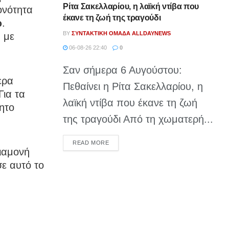
Ρίτα Σακελλαρίου, η λαϊκή ντίβα που
ονότητα
έκανε τη ζωή της τραγούδι
ώ
.
BY
ΣΥΝΤΑΚΤΙΚΉ ΟΜΆΔΑ ALLDAYNEWS
 με
06-08-26 22:40
0
Σαν σήμερα 6 Αυγούστου:
ερα
Πεθαίνει η Ρίτα Σακελλαρίου, η
Για τα
λαϊκή ντίβα που έκανε τη ζωή
νητο
της τραγούδι Από τη χωματερή...
DETAILS
READ MORE
διαμονή
σε αυτό το