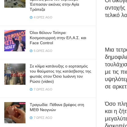
Οι οικογ
Έσπασαν εικόνες στην Αγία
αντοχής 
Τράπεζα
τελικό λ
4 ΏΡΕΣ AGO
Όλοι θέλουν Τσίπρα:
Κοσμοσυρροή στην ΕΛ.Α.Σ. και
Face Control
Μια τετρ
5 ΏΡΕΣ AGO
δημοφιλε
τουλάχι
Σε κλίμα κατάνυξης ο εορτασμός
με τις π
του θαύματος της κατάσβεσης της
φωτιάς στον Όσιο Ιωάννη τον
υψηλότερ
Ρώσο (video)
σε αρκετ
7 ΏΡΕΣ AGO
Όσο πλησ
Τραγωδία: Πέθανε βρέφος στη
ΜΕΘ Νεογνών
και η ζή
μεγαλύτε
7 ΏΡΕΣ AGO
διακοπές