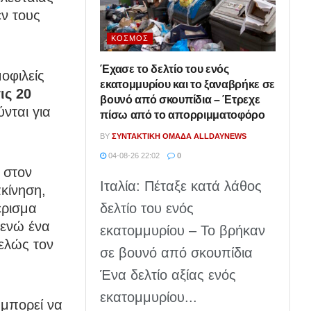
εν τους
ΚΌΣΜΟΣ
Έχασε το δελτίο του ενός
οφιλείς
εκατομμυρίου και το ξαναβρήκε σε
ις 20
βουνό από σκουπίδια – Έτρεχε
νται για
πίσω από το απορριμματοφόρο
BY
ΣΥΝΤΑΚΤΙΚΉ ΟΜΆΔΑ ALLDAYNEWS
04-08-26 22:02
0
 στον
Ιταλία: Πέταξε κατά λάθος
κίνηση,
δελτίο του ενός
έρισμα
 ενώ ένα
εκατομμυρίου – Το βρήκαν
τελώς τον
σε βουνό από σκουπίδια
Ένα δελτίο αξίας ενός
εκατομμυρίου...
 μπορεί να