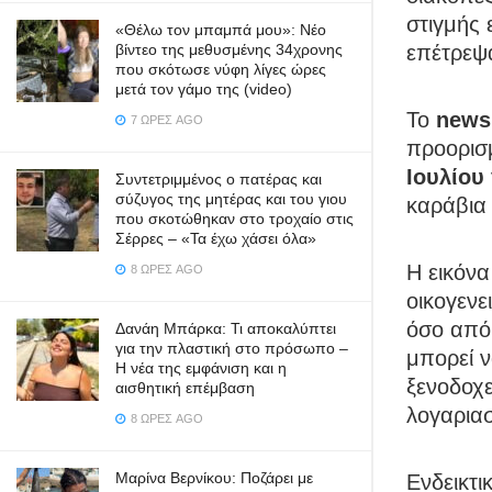
στιγμής 
«Θέλω τον μπαμπά μου»: Νέο
επέτρεψ
βίντεο της μεθυσμένης 34χρονης
που σκότωσε νύφη λίγες ώρες
μετά τον γάμο της (video)
Το
newsi
7 ΏΡΕΣ AGO
προορισ
Ιουλίου
Συντετριμμένος ο πατέρας και
σύζυγος της μητέρας και του γιου
καράβια 
που σκοτώθηκαν στο τροχαίο στις
Σέρρες – «Τα έχω χάσει όλα»
Η εικόνα
8 ΏΡΕΣ AGO
οικογενε
όσο από
Δανάη Μπάρκα: Τι αποκαλύπτει
για την πλαστική στο πρόσωπο –
μπορεί ν
Η νέα της εμφάνιση και η
ξενοδοχε
αισθητική επέμβαση
λογαρια
8 ΏΡΕΣ AGO
Μαρίνα Βερνίκου: Ποζάρει με
Ενδεικτι