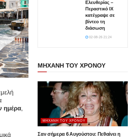
Ελευθερίας –
Περαστικό ΙΧ
κατέγραψε σε
βίντεο τη
διάσωση
02-08-26 21:24
ΜΗΧΑΝΗ ΤΟΥ ΧΡΟΝΟΥ
αμελή
α
ν ημέρα
,
ΜΗΧΑΝΉ ΤΟΥ ΧΡΌΝΟΥ
μικά
Σαν σήμερα 6 Αυγούστου: Πεθαίνει η