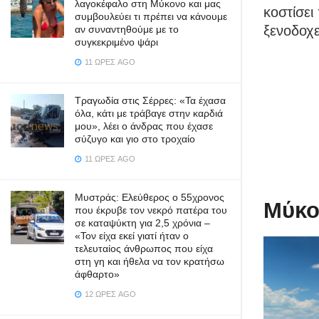
λαγοκέφαλο στη Μύκονο και μας
κοστίσει
συμβουλεύει τι πρέπει να κάνουμε
ξενοδοχε
αν συναντηθούμε με το
συγκεκριμένο ψάρι
11 ΏΡΕΣ AGO
Τραγωδία στις Σέρρες: «Τα έχασα
όλα, κάτι με τράβαγε στην καρδιά
μου», λέει ο άνδρας που έχασε
σύζυγο και γιο στο τροχαίο
11 ΏΡΕΣ AGO
Μυστράς: Ελεύθερος ο 55χρονος
Μύκο
που έκρυβε τον νεκρό πατέρα του
σε καταψύκτη για 2,5 χρόνια –
«Τον είχα εκεί γιατί ήταν ο
τελευταίος άνθρωπος που είχα
στη γη και ήθελα να τον κρατήσω
άφθαρτο»
12 ΏΡΕΣ AGO