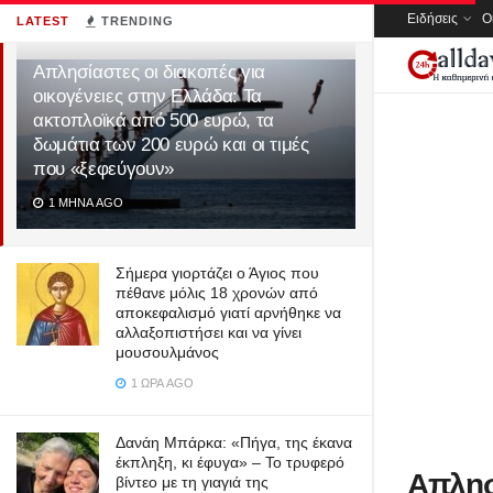
Ειδήσεις
Ο
LATEST
TRENDING
Απλησίαστες οι διακοπές για
οικογένειες στην Ελλάδα: Τα
ακτοπλοϊκά από 500 ευρώ, τα
δωμάτια των 200 ευρώ και οι τιμές
που «ξεφεύγουν»
1 ΜΉΝΑ AGO
Σήμερα γιορτάζει ο Άγιος που
πέθανε μόλις 18 χρονών από
αποκεφαλισμό γιατί αρνήθηκε να
αλλαξοπιστήσει και να γίνει
μουσουλμάνος
1 ΏΡΑ AGO
Δανάη Μπάρκα: «Πήγα, της έκανα
έκπληξη, κι έφυγα» – Το τρυφερό
Απλησί
βίντεο με τη γιαγιά της