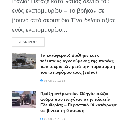
Ιταλία: Πέταξε κατά λάθος δελτίο του
ενός εκατομμυρίου – Το βρήκαν σε
βουνό από σκουπίδια Ένα δελτίο αξίας
ενός εκατομμυρίου...
DETAILS
READ MORE
Τα κατάφεραν: Βρέθηκε και ο
τελευταίος αγνοούμενος της παρέας
των τουριστών μετά την παράσυρση
του ιστιοφόρου τους (video)
03-08-26 12:18
Πράξη ανθρωπιάς: Οδηγός σώζει
άνδρα που πνιγόταν στην πλατεία
Ελευθερίας – Περαστικό ΙΧ κατέγραψε
σε βίντεο τη διάσωση
02-08-26 21:24