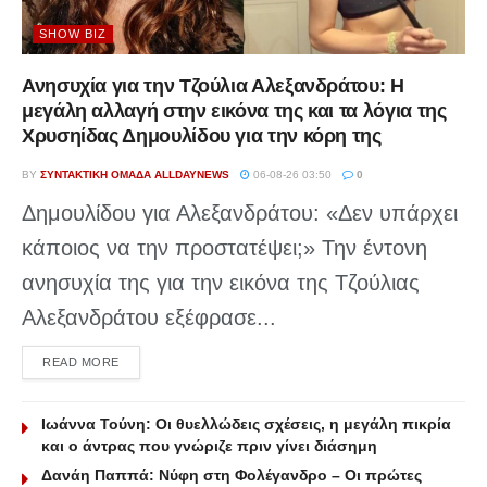
SHOW BIZ
Ανησυχία για την Τζούλια Αλεξανδράτου: Η
μεγάλη αλλαγή στην εικόνα της και τα λόγια της
Χρυσηίδας Δημουλίδου για την κόρη της
BY
ΣΥΝΤΑΚΤΙΚΉ ΟΜΆΔΑ ALLDAYNEWS
06-08-26 03:50
0
Δημουλίδου για Αλεξανδράτου: «Δεν υπάρχει
κάποιος να την προστατέψει;» Την έντονη
ανησυχία της για την εικόνα της Τζούλιας
Αλεξανδράτου εξέφρασε...
DETAILS
READ MORE
Ιωάννα Τούνη: Οι θυελλώδεις σχέσεις, η μεγάλη πικρία
και ο άντρας που γνώριζε πριν γίνει διάσημη
Δανάη Παππά: Νύφη στη Φολέγανδρο – Οι πρώτες