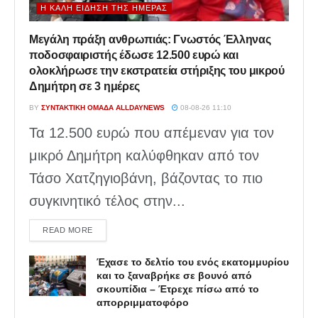
Η ΚΑΛΉ ΕΊΔΗΣΗ ΤΗΣ ΗΜΈΡΑΣ
Μεγάλη πράξη ανθρωπιάς: Γνωστός Έλληνας
ποδοσφαιριστής έδωσε 12.500 ευρώ και
ολοκλήρωσε την εκστρατεία στήριξης του μικρού
Δημήτρη σε 3 ημέρες
BY
ΣΥΝΤΑΚΤΙΚΉ ΟΜΆΔΑ ALLDAYNEWS
08-08-26 11:10
Τα 12.500 ευρώ που απέμεναν για τον
μικρό Δημήτρη καλύφθηκαν από τον
Τάσο Χατζηγιοβάνη, βάζοντας το πιο
συγκινητικό τέλος στην...
DETAILS
READ MORE
Έχασε το δελτίο του ενός εκατομμυρίου
και το ξαναβρήκε σε βουνό από
σκουπίδια – Έτρεχε πίσω από το
απορριμματοφόρο