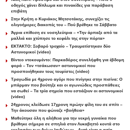
οδηγός χάνει δίπλωμα και πινακίδες για παράβαση
επιβάτη
Στην Κρήτη ο Κυριάκος Μητσοτάκης, συνεχίζει τις
ολιγοήμερες διακοπές του – Πού βρέθηκε το Σάββατο
Άγρια επίθεση σε νοσηλεύτρια – «Την άρπαξε από τα
μαλλιά και χτύπησε το κεφάλι της στην πόρτα»
ΕΚΤΑΚΤΟ: Σοβαρό τροχαίο – Τραυματίστηκαν δύο
Αστυνομικοί (video)
Βίντεο ντοκουμέντο: Παρκαδόρος συνελήφθη για έβδομη
φορά – Τον «τσάκωσαν» αστυνομικοί που
προσποιήθηκαν τους τουρίστες (video)
Τραγωδία με 4χρονο αγόρι που πνίγηκε στην πισίνα: O
μπάρμαν που βούτηξε και οι αγωνιώδεις προσπάθειες
να σωθεί – Τα τρία σημεία που εστιάζουν οι αστυνομικοί
(video)
24χρονος κλείδωσε 17χρονη πρώην φίλη του σε σπίτι –
Την άκουσαν που φώναζε «βοήθεια»
Μαθεύτηκε όλη η αλήθεια για την νεκρή γυναίκα που
βρέθηκε σήμερα σε σπηλιά στον Λυκαβηττό κοντά στο
εκκλησάκι των Αγίων Ισιδώρων – Αυτή είναι η αιτία