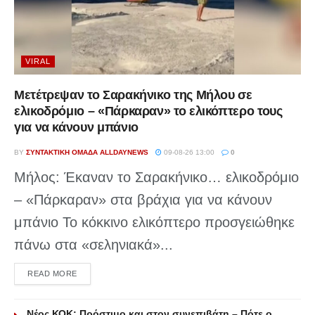
VIRAL
Μετέτρεψαν το Σαρακήνικο της Μήλου σε
ελικοδρόμιο – «Πάρκαραν» το ελικόπτερο τους
για να κάνουν μπάνιο
BY
ΣΥΝΤΑΚΤΙΚΉ ΟΜΆΔΑ ALLDAYNEWS
09-08-26 13:00
0
Μήλος: Έκαναν το Σαρακήνικο… ελικοδρόμιο
– «Πάρκαραν» στα βράχια για να κάνουν
μπάνιο Το κόκκινο ελικόπτερο προσγειώθηκε
πάνω στα «σεληνιακά»...
DETAILS
READ MORE
Νέος ΚΟΚ: Πρόστιμο και στον συνεπιβάτη – Πότε ο