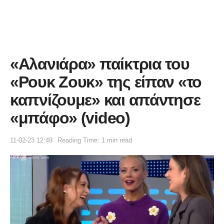
«Αλανιάρα» παίκτρια του
«Ρουκ Ζουκ» της είπαν «το
καπνίζουμε» και απάντησε
«μπάφο» (video)
11-02-23 12:49
Reading Time: 1 min read