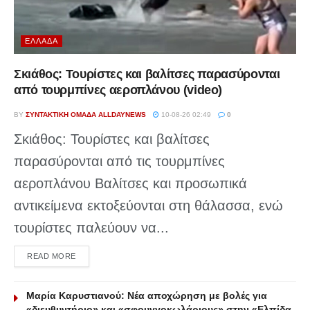
ΕΛΛΆΔΑ
Σκιάθος: Τουρίστες και βαλίτσες παρασύρονται
από τουρμπίνες αεροπλάνου (video)
BY
ΣΥΝΤΑΚΤΙΚΉ ΟΜΆΔΑ ALLDAYNEWS
10-08-26 02:49
0
Σκιάθος: Τουρίστες και βαλίτσες
παρασύρονται από τις τουρμπίνες
αεροπλάνου Βαλίτσες και προσωπικά
αντικείμενα εκτοξεύονται στη θάλασσα, ενώ
τουρίστες παλεύουν να...
DETAILS
READ MORE
Μαρία Καρυστιανού: Νέα αποχώρηση με βολές για
«διευθυντήριο» και «σφουγγοκωλάριους» στην «Ελπίδα