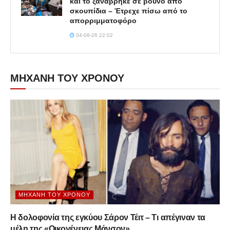
και το ξαναβρήκε σε βουνό από
σκουπίδια – Έτρεχε πίσω από το
απορριμματοφόρο
04-08-26 22:02
ΜΗΧΑΝΗ ΤΟΥ ΧΡΟΝΟΥ
ΜΗΧΑΝΉ ΤΟΥ ΧΡΌΝΟΥ
Η δολοφονία της εγκύου Σάρον Τέιτ – Τι απέγιναν τα
μέλη της «Οικογένειας Μάνσον»