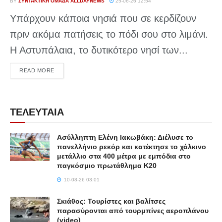
BY
ΣΥΝΤΑΚΤΙΚΉ ΟΜΆΔΑ ALLDAYNEWS
25-06-26 12:54
Υπάρχουν κάποια νησιά που σε κερδίζουν
πριν ακόμα πατήσεις το πόδι σου στο λιμάνι.
Η Αστυπάλαια, το δυτικότερο νησί των...
DETAILS
READ MORE
ΤΕΛΕΥΤΑΙΑ
Ασύλληπτη Ελένη Ιακωβάκη: Διέλυσε το
πανελλήνιο ρεκόρ και κατέκτησε το χάλκινο
μετάλλιο στα 400 μέτρα με εμπόδια στο
παγκόσμιο πρωτάθλημα Κ20
10-08-26 03:01
Σκιάθος: Τουρίστες και βαλίτσες
παρασύρονται από τουρμπίνες αεροπλάνου
(video)