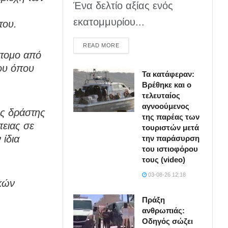
Ένα δελτίο αξίας ενός
εκατομμυρίου...
του.
DETAILS
READ MORE
άτομο από
ίου όπου
Τα κατάφεραν:
Βρέθηκε και ο
τελευταίος
αγνοούμενος
ως δράστης
της παρέας των
ειας σε
τουριστών μετά
ίδια
την παράσυρση
του ιστιοφόρου
τους (video)
03-08-26 12:18
κών
Πράξη
ανθρωπιάς:
Οδηγός σώζει