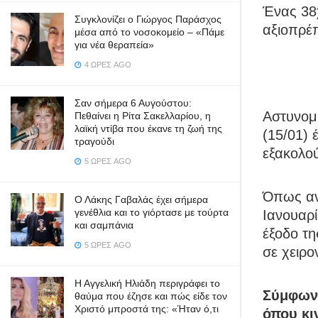
Ένας 38
Συγκλονίζει ο Γιώργος Παράσχος
αξιοπρέπ
μέσα από το νοσοκομείο – «Πάμε
για νέα θεραπεία»
4 ΏΡΕΣ AGO
Σαν σήμερα 6 Αυγούστου:
Αστυνομι
Πεθαίνει η Ρίτα Σακελλαρίου, η
λαϊκή ντίβα που έκανε τη ζωή της
(15/01) 
τραγούδι
εξακολο
5 ΏΡΕΣ AGO
Όπως ανα
Ο Λάκης Γαβαλάς έχει σήμερα
γενέθλια και το γιόρτασε με τούρτα
Ιανουαρί
και σαμπάνια
έξοδο τη
5 ΏΡΕΣ AGO
σε χειρο
Η Αγγελική Ηλιάδη περιγράφει το
Σύμφωνα
θαύμα που έζησε και πώς είδε τον
Χριστό μπροστά της: «Ήταν ό,τι
όπου κι