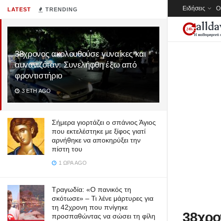
Ειδήσεις
Ο
LATEST
TRENDING
38χρονος ακολουθούσε γυναίκες και
αuvανιζόταν: Συνελήφθη έξω από
φροντιστήριο
3 ΈΤΗ AGO
Σήμερα γιορτάζει ο σπάνιος Άγιος
που εκτελέστηκε με ξίφος γιατί
αρνήθηκε να αποκηρύξει την
πίστη του
1 ΏΡΑ AGO
Τραγωδία: «Ο πανικός τη
σκότωσε» – Τι λένε μάρτυρες για
τη 42χρονη που πνίγηκε
38χρο
προσπαθώντας να σώσει τη φίλη