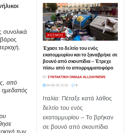
ήλικοι
ς συνολικά
ΚΌΣΜΟΣ
 βάρος
περιοχή.
Έχασε το δελτίο του ενός
εκατομμυρίου και το ξαναβρήκε σε
βουνό από σκουπίδια – Έτρεχε
πίσω από το απορριμματοφόρο
BY
ΣΥΝΤΑΚΤΙΚΉ ΟΜΆΔΑ ALLDAYNEWS
ς, από
04-08-26 22:02
0
ς ημεδαπός
Ιταλία: Πέταξε κατά λάθος
δελτίο του ενός
που
εκατομμυρίου – Το βρήκαν
θησε
σε βουνό από σκουπίδια
εριοχή των