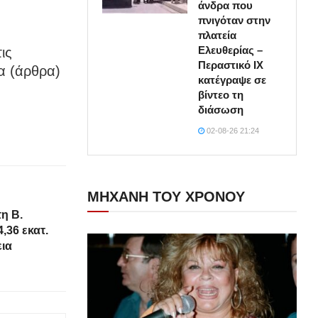
άνδρα που
πνιγόταν στην
πλατεία
Ελευθερίας –
ις
Περαστικό ΙΧ
α (άρθρα)
κατέγραψε σε
βίντεο τη
διάσωση
02-08-26 21:24
ΜΗΧΑΝΗ ΤΟΥ ΧΡΟΝΟΥ
η Β.
,36 εκατ.
εια