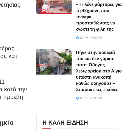
ετήσιας
– Τι λένε μάρτυρες για
τη 42χρονη που
πνίγηκε
προσπαθώντας να
σώσει τη φίλη της
07-08-26 01:52
υτέρας
Πήγε στην δουλειά
ας κατ’
του και δεν γύρισε
ποτέ: Οδηγός
λεωφορείου στο Αίγιο
υπέστη ανακοπή
11
καθώς οδηγούσε –
α κατά την
Σπαρακτικές εικόνες
αι προέβη
07-08-26 01:49
Η ΚΑΛΗ ΕΙΔΗΣΗ
ημεία