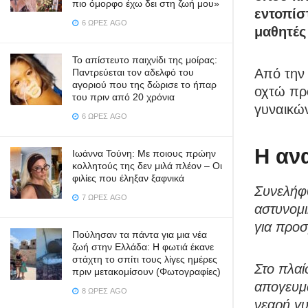
πιο όμορφο έχω δει στη ζωή μου»
εντοπίσ
6 ΏΡΕΣ AGO
μαθητές
Το απίστευτο παιχνίδι της μοίρας:
Από την
Παντρεύεται τον αδελφό του
αγοριού που της δώρισε το ήπαρ
οχτώ πρ
του πριν από 20 χρόνια
γυναικών
6 ΏΡΕΣ AGO
Η αν
Ιωάννα Τούνη: Με ποιους πρώην
κολλητούς της δεν μιλά πλέον – Οι
φιλίες που έληξαν ξαφνικά
Συνελήφθ
7 ΏΡΕΣ AGO
αστυνομ
για προσ
Πούλησαν τα πάντα για μια νέα
ζωή στην Ελλάδα: Η φωτιά έκανε
στάχτη το σπίτι τους λίγες ημέρες
Στο πλαί
πριν μετακομίσουν (Φωτογραφίες)
απογευμα
8 ΏΡΕΣ AGO
νεαρή γυ