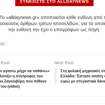
ΣΥΝΕΧΙΣΤΕ ΣΤΟ ALLDAYNEWS
To «alldaynews.gr» αποποιείται κάθε ευθύνη από τ
σιεύσεις άρθρων τρίτων ιστοσελίδων, για τα οποί
την ευθύνη την έχει ο υπογράφων ως πηγή.
νές
 Post
Next Post
ον αγαπώ μέχρι να πeθάνω»
Στη φυλακή μηχανικός στ
λονiζει η σύντροφος του
Ελλάδα: Έστησε απάτη 4
υ Ζαγκλιβέρη που πέθανε
ευρώ με στεγαστικά δάν
 του (video)