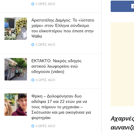
2 ΏΡΕΣ AGO
Αριστοτέλης Δαμίγος: Το «ύστατο
χαίρε» στον Έλληνα σύνδεσμο
του ελικοπτέρου που έπεσε στην
Ψάθα
3 ΏΡΕΣ AGO
ΕΚΤΑΚΤΟ: Νεκρός οδηγός
αστικού λεωφορείου ενώ
οδηγούσε (video)
4 ΏΡΕΣ AGO
Φpiκη – Δολοφόνησαν δυο
αδέλφια 17 και 22 ετών για να
τους πάρουν το μηχανάκι –
Σκότωσαν και μια οικογένεια για
φορτηγάκι
Αχαρνές
4 ΏΡΕΣ AGO
αuvανιζ