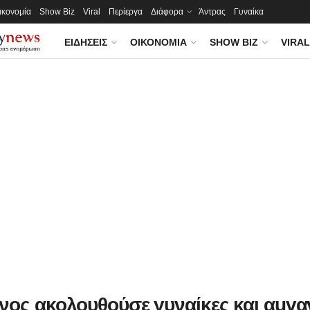
ικονομία
Show Biz
Viral
Περίεργα
Διάφορα
Άντρας
Γυναίκα
ΕΙΔΉΣΕΙΣ
ΟΙΚΟΝΟΜΊΑ
SHOW BIZ
VIRAL
νος ακολουθούσε γυναίκες και αuvαν