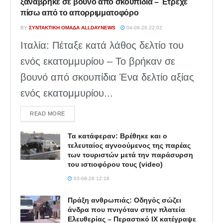
ξαναβρήκε σε βουνό από σκουπίδια – Έτρεχε
πίσω από το απορριμματοφόρο
BY
ΣΥΝΤΑΚΤΙΚΉ ΟΜΆΔΑ ALLDAYNEWS
04-08-26 22:02
Ιταλία: Πέταξε κατά λάθος δελτίο του
ενός εκατομμυρίου – Το βρήκαν σε
βουνό από σκουπίδια Ένα δελτίο αξίας
ενός εκατομμυρίου...
DETAILS
READ MORE
Τα κατάφεραν: Βρέθηκε και ο
τελευταίος αγνοούμενος της παρέας
των τουριστών μετά την παράσυρση
του ιστιοφόρου τους (video)
03-08-26 12:18
Πράξη ανθρωπιάς: Οδηγός σώζει
άνδρα που πνιγόταν στην πλατεία
Ελευθερίας – Περαστικό ΙΧ κατέγραψε