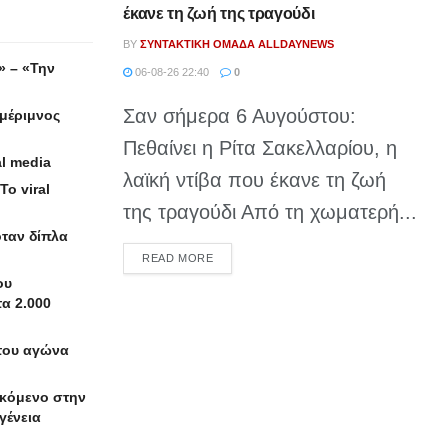
έκανε τη ζωή της τραγούδι
BY
ΣΥΝΤΑΚΤΙΚΉ ΟΜΆΔΑ ALLDAYNEWS
» – «Την
06-08-26 22:40
0
Σαν σήμερα 6 Αυγούστου:
αμέριμνος
Πεθαίνει η Ρίτα Σακελλαρίου, η
l media
λαϊκή ντίβα που έκανε τη ζωή
ο viral
της τραγούδι Από τη χωματερή...
ταν δίπλα
DETAILS
READ MORE
ου
τα 2.000
 του αγώνα
γκόμενο στην
γένεια