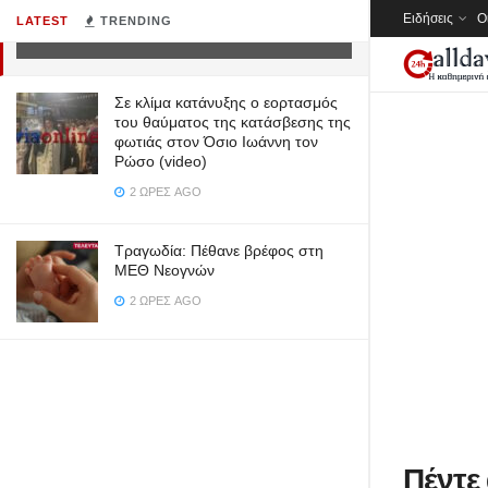
Ειδήσεις
Ο
LATEST
TRENDING
10 ΈΤΗ AGO
Σε κλίμα κατάνυξης ο εορτασμός
του θαύματος της κατάσβεσης της
φωτιάς στον Όσιο Ιωάννη τον
Ρώσο (video)
2 ΏΡΕΣ AGO
Τραγωδία: Πέθανε βρέφος στη
ΜΕΘ Νεογνών
2 ΏΡΕΣ AGO
Πέντε