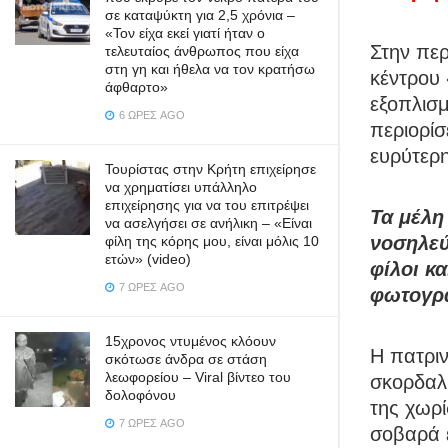
σε καταψύκτη για 2,5 χρόνια –
«Τον είχα εκεί γιατί ήταν ο
Στην πε
τελευταίος άνθρωπος που είχα
στη γη και ήθελα να τον κρατήσω
κέντρου 
άφθαρτο»
εξοπλισμ
6 ΏΡΕΣ AGO
περιορίσ
ευρύτερη
Τουρίστας στην Κρήτη επιχείρησε
να χρηματίσει υπάλληλο
επιχείρησης για να του επιτρέψει
Τα μέλη
να ασελγήσει σε ανήλικη – «Είναι
νοσηλεύ
φίλη της κόρης μου, είναι μόλις 10
ετών» (video)
φίλοι κ
7 ΏΡΕΣ AGO
φωτογρα
15χρονος ντυμένος κλόουν
Η πατριν
σκότωσε άνδρα σε στάση
λεωφορείου – Viral βίντεο του
σκορδαλ
δολοφόνου
της χωρί
7 ΏΡΕΣ AGO
σοβαρά ε