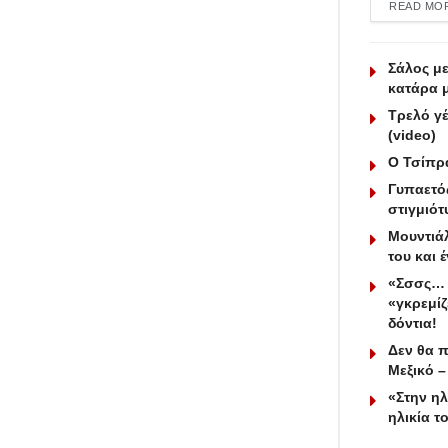
READ MO
Σάλος μ
κατάρα μ
Τρελό γέ
(video)
Ο Τσίπρ
Γυπαετός
στιγμιότ
Μουντιά
του και έ
«Σσσς… Ν
«γκρεμίζ
δόντια!
Δεν θα π
Μεξικό –
«Στην ηλ
ηλικία τ