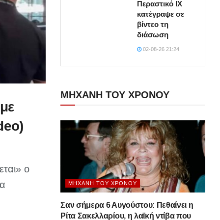
Περαστικό ΙΧ
κατέγραψε σε
βίντεο τη
διάσωση
02-08-26 21:24
ΜΗΧΑΝΗ ΤΟΥ ΧΡΟΝΟΥ
 με
deo)
εται» ο
ια
ΜΗΧΑΝΉ ΤΟΥ ΧΡΌΝΟΥ
Σαν σήμερα 6 Αυγούστου: Πεθαίνει η
Ρίτα Σακελλαρίου, η λαϊκή ντίβα που