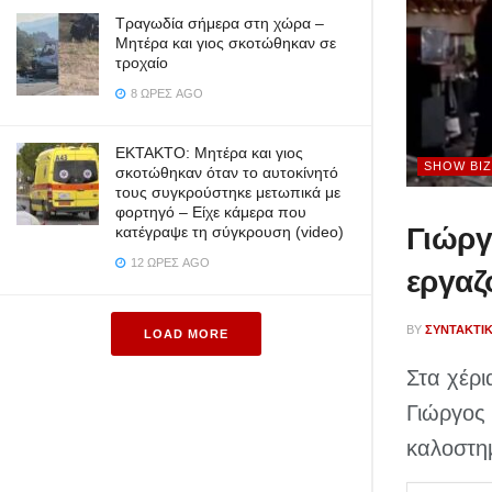
Τραγωδία σήμερα στη χώρα –
Μητέρα και γιος σκοτώθηκαν σε
τροχαίο
8 ΏΡΕΣ AGO
ΕΚΤΑΚΤΟ: Μητέρα και γιος
SHOW BIZ
σκοτώθηκαν όταν το αυτοκίνητό
τους συγκρούστηκε μετωπικά με
φορτηγό – Είχε κάμερα που
Γιώργ
κατέγραψε τη σύγκρουση (video)
12 ΏΡΕΣ AGO
εργαζ
BY
ΣΥΝΤΑΚΤΙ
LOAD MORE
Στα χέρι
Γιώργος
καλοστη