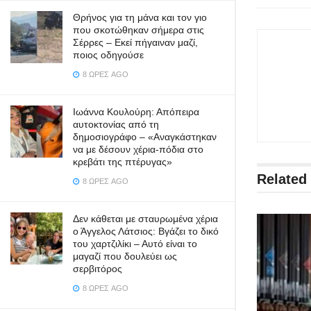
Θρήνος για τη μάνα και τον γιο
που σκοτώθηκαν σήμερα στις
Σέρρες – Εκεί πήγαιναν μαζί,
ποιος οδηγούσε
8 ΏΡΕΣ AGO
Ιωάννα Κουλούρη: Απόπειρα
αυτοκτονίας από τη
δημοσιογράφο – «Aναγκάστηκαν
να με δέσουν χέρια-πόδια στο
κρεβάτι της πτέρυγας»
Related
8 ΏΡΕΣ AGO
Δεν κάθεται με σταυρωμένα χέρια
ο Άγγελος Λάτσιος: Βγάζει το δικό
του χαρτζιλίκι – Αυτό είναι το
μαγαζί που δουλεύει ως
σερβιτόρος
8 ΏΡΕΣ AGO