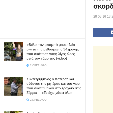
σκορδ
28-03-16 18:
«Θέλω τον μπαμπά μου»: Νέο
βίντεο της μεθυσμένης 34χρονης
που σκότωσε νύφη λίγες ώρες
μετά τον γάμο της (video)
2 ΏΡΕΣ AGO
Συντετριμμένος ο πατέρας και
σύζυγος της μητέρας και του γιου
που σκοτώθηκαν στο τροχαίο στις
Σέρρες – «Τα έχω χάσει όλα»
2 ΏΡΕΣ AGO