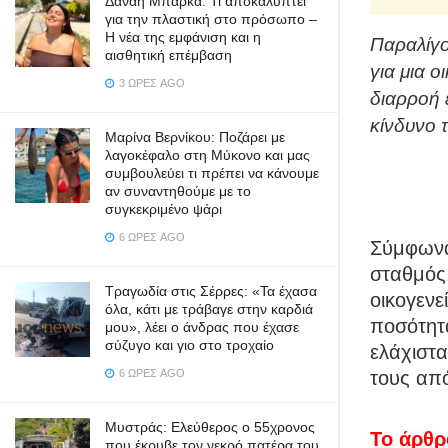
Δανάη Μπάρκα: Τι αποκαλύπτει
για την πλαστική στο πρόσωπο –
Η νέα της εμφάνιση και η
Παραλίγο
αισθητική επέμβαση
για μια 
3 ΏΡΕΣ AGO
διαρροή 
κίνδυνο 
Μαρίνα Βερνίκου: Ποζάρει με
λαγοκέφαλο στη Μύκονο και μας
συμβουλεύει τι πρέπει να κάνουμε
αν συναντηθούμε με το
συγκεκριμένο ψάρι
6 ΏΡΕΣ AGO
Σύμφωνα
σταθμός,
Τραγωδία στις Σέρρες: «Τα έχασα
οικογενε
όλα, κάτι με τράβαγε στην καρδιά
ποσότητα
μου», λέει ο άνδρας που έχασε
σύζυγο και γιο στο τροχαίο
ελάχιστα
6 ΏΡΕΣ AGO
τους από
Μυστράς: Ελεύθερος ο 55χρονος
Το άρθρ
που έκρυβε τον νεκρό πατέρα του