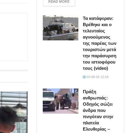
DETAILS
READ MORE
Τα κατάφεραν:
Βρέθηκε και ο
τελευταίος
αγνοούμενος
της παρέας των
τουριστών μετά
την παράσυρση
του ιστιοφόρου
τους (video)
03-08-26 12:18
Πράξη
ανθρωπιάς:
Οδηγός σώζει
άνδρα που
πνιγόταν στην
πλατεία
Ελευθερίας –