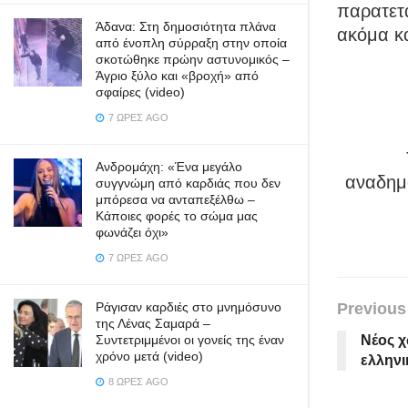
παρατετ
Άδανα: Στη δημοσιότητα πλάνα
ακόμα κα
από ένοπλη σύρραξη στην οποία
σκοτώθηκε πρώην αστυνομικός –
Άγριο ξύλο και «βροχή» από
σφαίρες (video)
7 ΏΡΕΣ AGO
Ανδρομάχη: «Ένα μεγάλο
αναδημο
συγγνώμη από καρδιάς που δεν
μπόρεσα να ανταπεξέλθω –
Κάποιες φορές το σώμα μας
φωνάζει όχι»
7 ΏΡΕΣ AGO
Ράγισαν καρδιές στο μνημόσυνο
Previous
της Λένας Σαμαρά –
Συντετριμμένοι οι γονείς της έναν
Νέος 
χρόνο μετά (video)
ελληνι
8 ΏΡΕΣ AGO