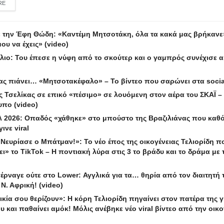
DETAILS
RE
ε την Έφη Θώδη: «Καντέμη Μητσοτάκη, όλα τα κακά μας βρήκανε
ου να έχεις» (video)
λιο: Του έπεσε η νύφη από το σκούτερ και ο γαμπρός συνέχισε 
ας πιάνει… «Μητσοτακέφαλο» – Το βίντεο που σαρώνει στα socia
 Τσελίκας σε επικό «πέσιμο» σε λουόμενη στον αέρα του ΣΚΑΪ – Τ
υπο (video)
λ 2026: Οπαδός «χάθηκε» στο μπούστο της Βραζιλιάνας που καθό
γινε viral
ευρίασε ο Μπάτμαν!»: Το νέο έπος της οικογένειας Τελιορίδη π
ει» το TikTok – Η ποντιακή λύρα στις 3 το βράδυ και το δράμα με 
έρναγε ούτε στο Lower: Αγγλικά για τα… θηρία από τον διαιτητή
 Ν. Αφρική! (video)
ικία σου θερίζουν»: Η κόρη Τελιορίδη πηγαίνει στον πατέρα της 
ου και παθαίνει αμόκ! Μόλις ανέβηκε νέο viral βίντεο από την οικο