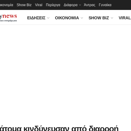
ικονομία
Show Biz
Viral
Περίεργα
Διάφορα
Άντρας
Γυναίκα
ΕΙΔΉΣΕΙΣ
ΟΙΚΟΝΟΜΊΑ
SHOW BIZ
VIRAL
 άτομα κινδύνευσαν από διαρροή