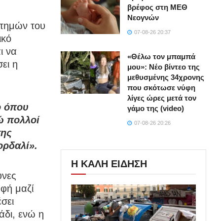
βρέφος στη ΜΕΘ
Νεογνών
στημών του
07-08-26 20:37
ικό
ι να
«Θέλω τον μπαμπά
ει η
μου»: Νέο βίντεο της
μεθυσμένης 34χρονης
που σκότωσε νύφη
λίγες ώρες μετά τον
ο όπου
γάμο της (video)
ώ πολλοί
07-08-26 20:26
σης
ορδαλί».
Η ΚΑΛΗ ΕΙΔΗΣΗ
υνες
φή μαζί
σει
άδι, ενώ η