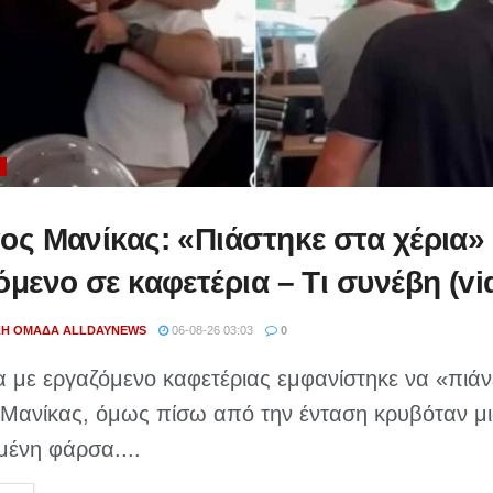
ος Μανίκας: «Πιάστηκε στα χέρια»
όμενο σε καφετέρια – Tι συνέβη (vi
ΚΉ ΟΜΆΔΑ ALLDAYNEWS
06-08-26 03:03
0
α με εργαζόμενο καφετέριας εμφανίστηκε να «πιάν
 Μανίκας, όμως πίσω από την ένταση κρυβόταν μ
μένη φάρσα....