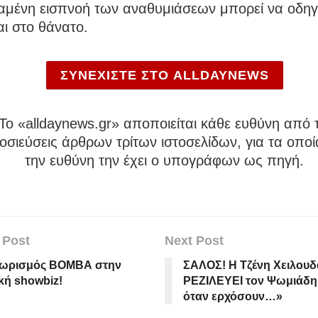
αμένη εισπνοή των αναθυμιάσεων μπορεί να οδηγ
ι στο θάνατο.
ΣΥΝΕΧΙΣΤΕ ΣΤΟ ALLDAYNEWS
To «alldaynews.gr» αποποιείται κάθε ευθύνη από τ
σιεύσεις άρθρων τρίτων ιστοσελίδων, για τα οποί
την ευθύνη την έχει ο υπογράφων ως πηγή.
 Post
Next Post
χωρισμός ΒΟΜΒΑ στην
ΣΑΛΟΣ! Η Τζένη Χειλου
κή showbiz!
ΡΕΖΙΛΕΥΕΙ τον Ψωμιάδη
όταν ερχόσουν…»