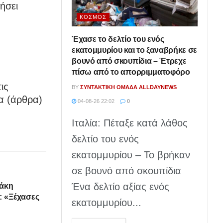
ήσει
ΚΌΣΜΟΣ
Έχασε το δελτίο του ενός
εκατομμυρίου και το ξαναβρήκε σε
βουνό από σκουπίδια – Έτρεχε
πίσω από το απορριμματοφόρο
ις
BY
ΣΥΝΤΑΚΤΙΚΉ ΟΜΆΔΑ ALLDAYNEWS
α (άρθρα)
04-08-26 22:02
0
Ιταλία: Πέταξε κατά λάθος
δελτίο του ενός
εκατομμυρίου – Το βρήκαν
σε βουνό από σκουπίδια
Ένα δελτίο αξίας ενός
δάκη
: «Ξέχασες
εκατομμυρίου...