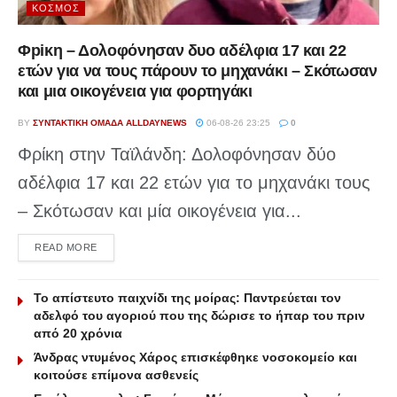
ΚΌΣΜΟΣ
Φpiκη – Δολοφόνησαν δυο αδέλφια 17 και 22
ετών για να τους πάρουν το μηχανάκι – Σκότωσαν
και μια οικογένεια για φορτηγάκι
BY
ΣΥΝΤΑΚΤΙΚΉ ΟΜΆΔΑ ALLDAYNEWS
06-08-26 23:25
0
Φρίκη στην Ταϊλάνδη: Δολοφόνησαν δύο
αδέλφια 17 και 22 ετών για το μηχανάκι τους
– Σκότωσαν και μία οικογένεια για...
DETAILS
READ MORE
Το απίστευτο παιχνίδι της μοίρας: Παντρεύεται τον
αδελφό του αγοριού που της δώρισε το ήπαρ του πριν
από 20 χρόνια
Άνδρας ντυμένος Χάρος επισκέφθηκε νοσοκομείο και
κοιτούσε επίμονα ασθενείς