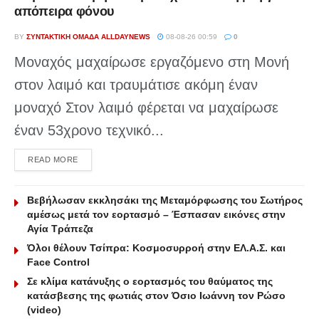
απόπειρα φόνου
BY
ΣΥΝΤΑΚΤΙΚΉ ΟΜΆΔΑ ALLDAYNEWS
08-08-26 00:59
0
Μοναχός μαχαίρωσε εργαζόμενο στη Μονή
στον λαιμό και τραυμάτισε ακόμη έναν
μοναχό Στον λαιμό φέρεται να μαχαίρωσε
έναν 53χρονο τεχνικό...
DETAILS
READ MORE
Βεβήλωσαν εκκλησάκι της Μεταμόρφωσης του Σωτήρος
αμέσως μετά τον εορτασμό – Έσπασαν εικόνες στην
Αγία Τράπεζα
Όλοι θέλουν Τσίπρα: Κοσμοσυρροή στην ΕΛ.Α.Σ. και
Face Control
Σε κλίμα κατάνυξης ο εορτασμός του θαύματος της
κατάσβεσης της φωτιάς στον Όσιο Ιωάννη τον Ρώσο
(video)